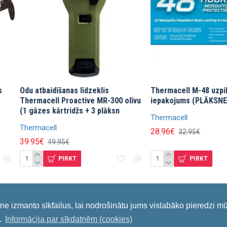
03
20
12
25
dienas
stundas
min
sek
Procell Professional
Mikroskops & Teleskops & Binoklis
LR03/ AAA 1.5V baterija, 1
Bērniem ar Eksperimentālo
Komplektu Levenhuk LabZZ MTB3
Levenhuk
63.77€
00€
75.02€
PIRKT
PIRKT
tne izmanto sīkfailus, lai nodrošinātu jums vislabāko pieredzi m
.
Informācija par sīkdatnēm (cookies)