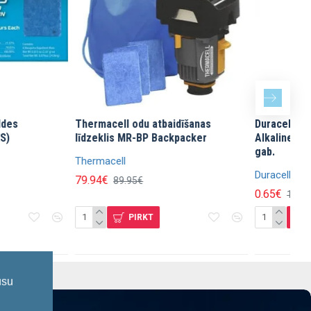
03
20
12
25
dienas
stundas
min
sek
Mikroskops & Teleskops Bērniem ar
ThermaCELL (KĀRTRIDŽA) 
Eksperimentālo Komplektu
atbaidīšanas līdzeklis uzpi
Levenhuk LabZZ MT2 Plus
stundas
Levenhuk
Thermacell
53.94€
27.95€
63.46€
33.95€
PIRKT
PIRKT
ūsu