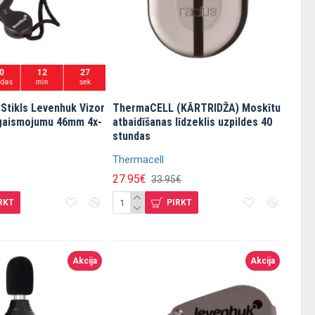
0
12
25
ndas
min
sek
 Stikls Levenhuk Vizor
ThermaCELL (KĀRTRIDŽA) Moskītu
gaismojumu 46mm 4x-
atbaidīšanas līdzeklis uzpildes 40
stundas
Thermacell
27.95€
33.95€
RKT
PIRKT
Akcija
Akcija