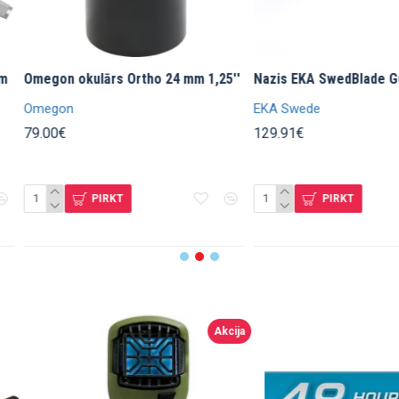
viedtālruņa turētājs
Redleaf SOM-2 viedtālruņa
T
m un foto adapterim
adapteris
b
Redleaf
T
16.95€
3
PIRKT
PIRKT
Akcija
Akcija