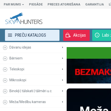
PAR MUMS
PIEGĀDE
PRECES ATGRIEŠANA
GARANTIJA
L
PREČU KATALOGS
Akcijas
Labi 
Dāvanu idejas
Bērniem
Teleskopi
Mikroskopi
Binokļi | tālskati | tālmēri u.c.
Meža/Medību kameras