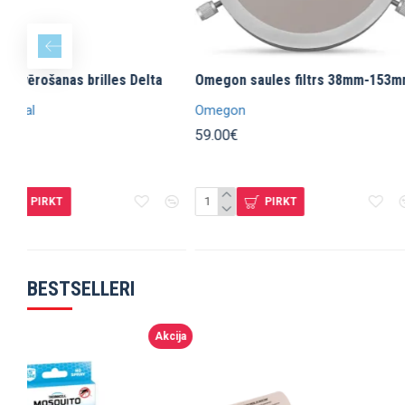
 G6 Black
Nazis EKA SwedBlade G5 Black
Universāls 
fotogrāfijā
EKA Swede
19.95€
109.90€
PIRKT
BESTSELLERI
Akcija
Akcija