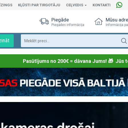
ĪZINGS
KĻŪSTI PAR TIRGOTĀJU
CEĻVEDIS
KONTAKTI
Piegāde
Mūsu adr
Piegādes informācija
Informācija pa
zināt
Pasūtījums no 200€ = dāvana Jums! 🎁
Jūs t