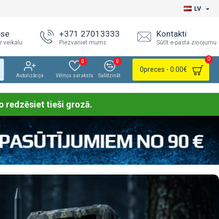
LV
ese
+371 27013333
Kontakti
r veikalu
Piezvaniet mums
Sūtīt e-pasta ziņojumu
0
0
0
0
preces - 0.00€
Autorizācija
Vēlmju saraksts
Salīdzināt
o redzēsiet tieši grozā.