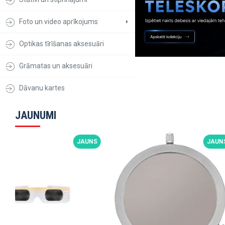
Foto un video aprīkojums
Optikas tīrīšanas aksesuāri
Grāmatas un aksesuāri
Dāvanu kartes
JAUNUMI
JAUNS
JAUNS