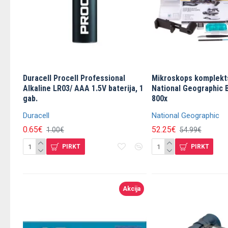
Duracell Procell Professional
Mikroskops komplekt
Alkaline LR03/ AAA 1.5V baterija, 1
National Geographic B
gab.
800x
Duracell
National Geographic
0.65€
52.25€
1.00€
54.99€
PIRKT
PIRKT
Akcija