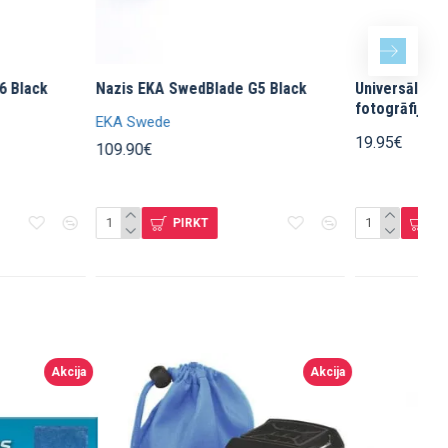
HERMTEC Ventus 650L termālais
Swarovski ME 1,7x pagarināt
inoklis
Swarovski
hermTec
450.00€
698.99€
PIRKT
PIRKT
Akcija