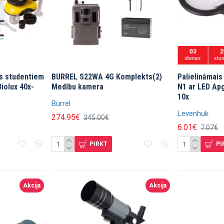
03
2
dienas
stu
s studentiem
BURREL S22WA 4G Komplekts(2)
Palielināmais
iolux 40x-
Medību kamera
N1 ar LED Ap
10x
Burrel
Levenhuk
274.95€
345.00€
6.01€
7.07€
PIRKT
PI
Akcija
Akcija