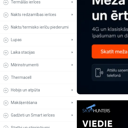
Termālās ierīces
Nakts redzamības ierīces
Nakts/termisko ierīču piederumi
Lupas
Laika stacijas
Mērinstrumenti
Thermacell
Hobijs un atpūta
Makšķerēšana
Gadžeti un Smart ierīces
Statīvi un stiprinājumi