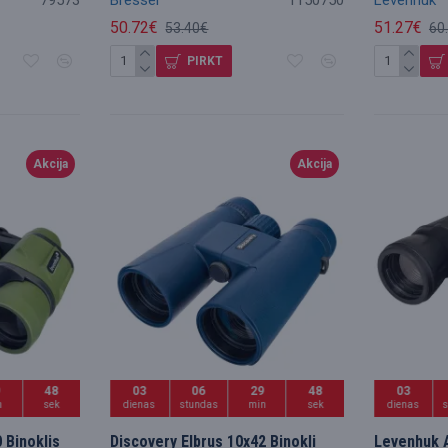
50.72€
51.27€
53.40€
60
PIRKT
Akcija
Akcija
9
47
03
06
29
47
03
n
sek
dienas
stundas
min
sek
dienas
 Binoklis
Discovery Elbrus 10x42 Binokļi
Levenhuk 