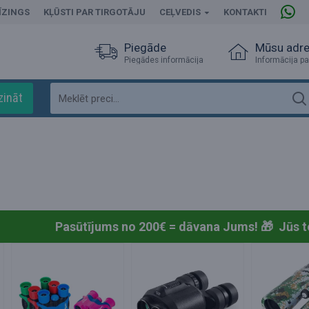
ĪZINGS
KĻŪSTI PAR TIRGOTĀJU
CEĻVEDIS
KONTAKTI
Piegāde
Mūsu adr
Piegādes informācija
Informācija pa
zināt
Pasūtījums no 200€ = dāvana Jums! 🎁
Jūs t