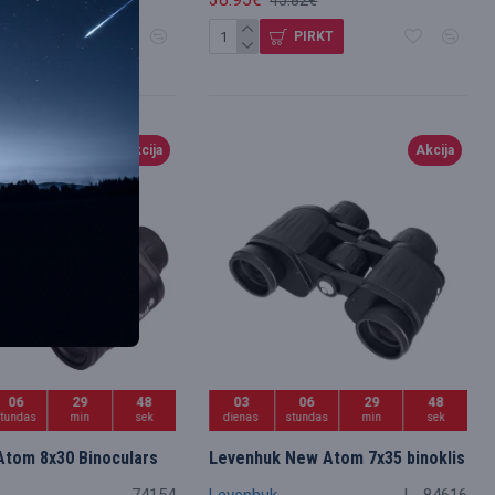
.82€
45.82€
PIRKT
PIRKT
Akcija
Akcija
06
29
47
03
06
29
47
stundas
min
sek
dienas
stundas
min
sek
Atom 8x30 Binoculars
Levenhuk New Atom 7x35 binoklis
74154
Levenhuk
L_84616