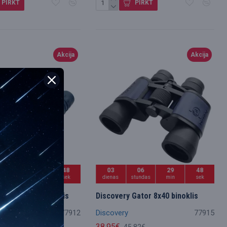
PIRKT
PIRKT
Akcija
Akcija
06
29
47
03
06
29
47
stundas
min
sek
dienas
stundas
min
sek
Gator 16x32 binoklis
Discovery Gator 8x40 binoklis
ūsu
77912
Discovery
77915
38.95€