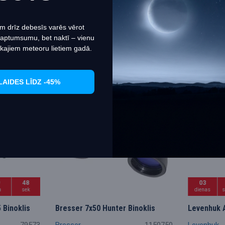
45.82€
45
PIRKT
Iestatiet
Piekrītu
m drīz debesīs varēs vērot
 aptumsumu, bet naktī – vienu
kajiem meteoru lietiem gadā.
Akcija
Akcija
LAIDES LĪDZ -45%
9
47
03
n
sek
dienas
 Binoklis
Bresser 7x50 Hunter Binoklis
Levenhuk 
79573
Bresser
1150750
Levenhuk