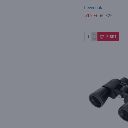
Levenhuk
51.27€
60.32€
PIRKT