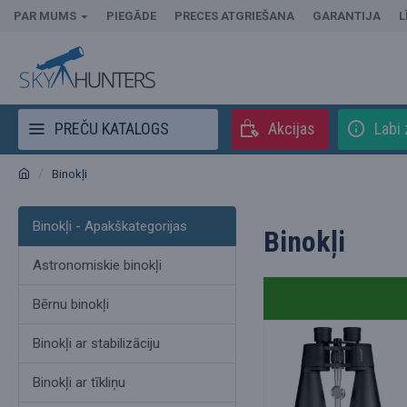
PAR MUMS
PIEGĀDE
PRECES ATGRIEŠANA
GARANTIJA
L
PREČU KATALOGS
Akcijas
Labi 
Binokļi
Binokļi - Apakškategorijas
Binokļi
Astronomiskie binokļi
Bērnu binokļi
Binokļi ar stabilizāciju
Binokļi ar tīkliņu