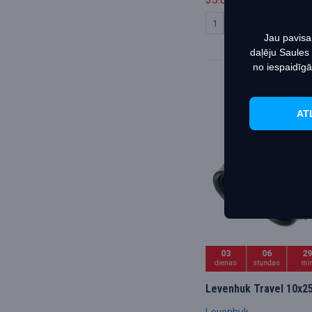
42.20€
PIRKT
Jau pavisa
daļēju Saules
no iespaidīgā
AT
03
06
2
dienas
stundas
mi
Levenhuk Travel 10x25
Levenhuk