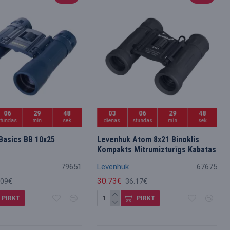
06
29
47
03
06
29
47
stundas
min
sek
dienas
stundas
min
sek
Basics BB 10x25
Levenhuk Atom 8x21 Binoklis
Kompakts Mitrumizturīgs Kabatas
79651
Levenhuk
67675
30.73€
.09€
36.17€
PIRKT
PIRKT