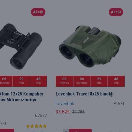
Akcija
Akcija
06
29
47
03
06
29
47
stundas
min
sek
dienas
stundas
min
sek
Atom 12x25 Kompakts
Levenhuk Travel 8x25 binokļi
as Mitrumizturīgs
Levenhuk
79571
33.82€
39.78€
67677
.78€