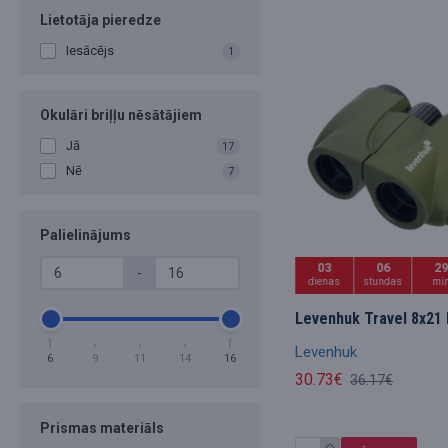
Lietotāja pieredze
Iesācējs
1
Okulāri briļļu nēsātājiem
Jā
17
Nē
7
Palielinājums
03
06
2
-
dienas
stundas
mi
Levenhuk Travel 8x21 
Levenhuk
6
9
11
14
16
30.73€
36.17€
Prismas materiāls