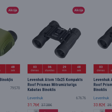
Akcija
Akcija
9
47
03
06
29
47
03
n
sek
dienas
stundas
min
sek
dienas
Binokļis
Levenhuk Atom 10x25 Kompakts
Levenhuk 
Roof Prismas Mitrumizturīgs
Roof Prism
79570
Kabatas Binoklis
Binoklis
Levenhuk
67676
Levenhuk
31.76€
33.82€
37.38€
39