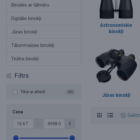
Binoklis ar tālmēru
Digitālie binokļi
Astronomiskie
binokļi
Jūras binokļi
Tālummaiņas binoklļi
Teātra binokļi
Filtrs
Tikai ar atlaidi
292
Jūras binokļi
Cena
Salīdz
-
€