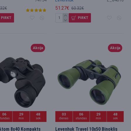
51.27€
.32€
60.32€
PIRKT
PIRKT
Akcija
Akcija
06
29
47
03
06
29
47
stundas
min
sek
dienas
stundas
min
sek
Atom 8x40 Kompakts
Levenhuk Travel 10x50 Binoklis