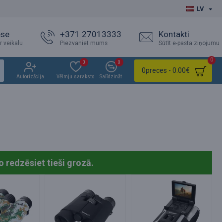
LV
ese
+371 27013333
Kontakti
r veikalu
Piezvaniet mums
Sūtīt e-pasta ziņojumu
0
0
0
0
preces - 0.00€
Autorizācija
Vēlmju saraksts
Salīdzināt
o redzēsiet tieši grozā.