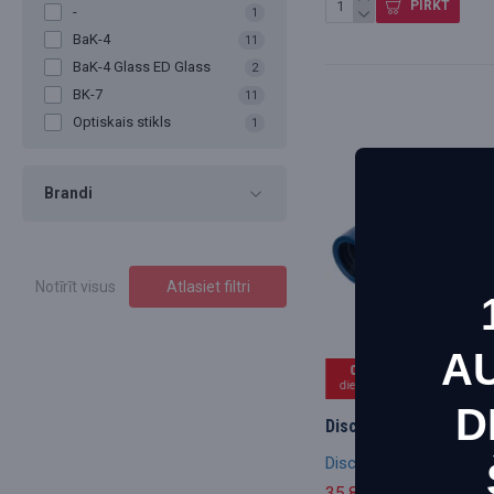
PIRKT
-
1
BaK-4
11
BaK-4 Glass ED Glass
2
BK-7
11
Optiskais stikls
1
Brandi
Notīrīt visus
Atlasiet filtri
A
03
06
2
dienas
stundas
mi
D
Discovery Elbrus 8x25 
Šī vie
Discovery
vietnē
35.88€