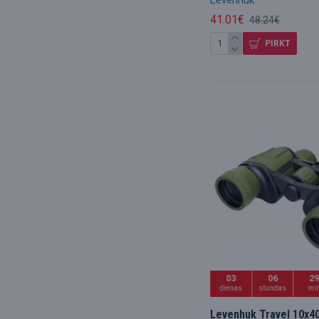
41.01€
48.24€
PIRKT
03
06
2
dienas
stundas
mi
Levenhuk Travel 10x40