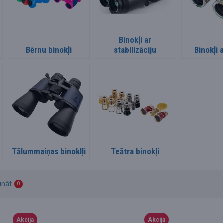
Binokļi ar
Bērnu binokļi
stabilizāciju
Binokļi a
Tālummaiņas binoklļi
Teātra binokļi
ināt
0
Akcija
Akcija