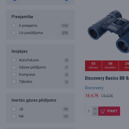
Pieejamība
Ir pieejams
116
Uz pasūtījuma
275
Iespējas
Autofokuss
3
03
06
2
Gāzes pildījums
7
dienas
stundas
mi
Kompass
2
Discovery Basics BB 8
Tālmērs
2
Discovery
16.67€
19.63€
Inertās gāzes pildījums
Jā
10
PIRKT
Nē
13