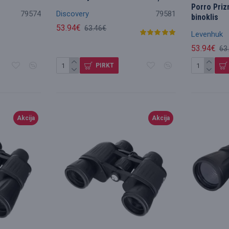
Porro Priz
79574
Discovery
79581
binoklis
53.94€
63.46€
Levenhuk
53.94€
63
PIRKT
Akcija
Akcija