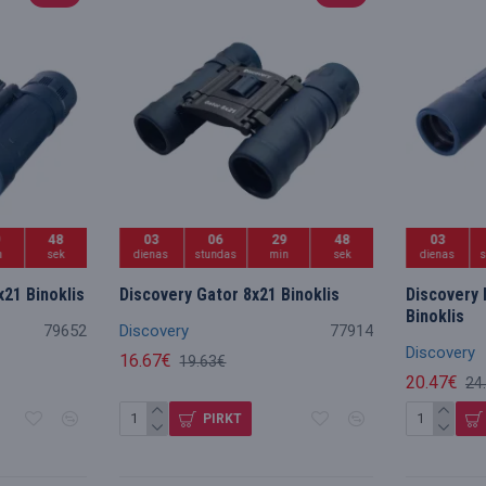
9
47
03
06
29
47
03
n
sek
dienas
stundas
min
sek
dienas
x21 Binoklis
Discovery Gator 8x21 Binoklis
Discovery 
Binoklis
79652
Discovery
77914
Discovery
16.67€
19.63€
20.47€
24
PIRKT