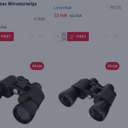
mas Mitrumizturīgs
Levenhuk
79575
53.94€
63.46€
67680
.46€
PIRKT
PIRKT
Akcija
Akcija