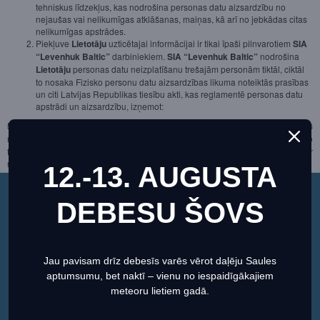
tehniskus līdzekļus, kas nodrošina personas datu aizsardzību no
nejaušas vai nelikumīgas atklāšanas, maiņas, kā arī no jebkādas citas
nelikumīgas apstrādes.
Piekļuve
Lietotāju
uzticētajai informācijai ir tikai īpaši pilnvarotiem
SIA
“Levenhuk Baltic”
darbiniekiem.
SIA “Levenhuk Baltic”
nodrošina
Lietotāju
personas datu neizplatīšanu trešajām personām tiktāl, ciktāl
to nosaka Fizisko personu datu aizsardzības likuma noteiktās prasības
un citi Latvijas Republikas tiesību akti, kas reglamentē personas datu
apstrādi un aizsardzību, izņemot:
5.1.
personas datu izplatīšanu
SIA “Levenhuk Baltic”
partneriem, kas
nodrošina interneta veikalā
skyhunters.lv
iegādāto preču piegādi, to
finansēšanu un pakalpojumu sniegšanu, tādā apjomā, kādā personas dati ir
nepieciešami līgumsaistību izpildei;
12.-13. AUGUSTA
5
.
2
. gadījumus, kad personas datu atklāšana ir nepieciešama, lai identificētu,
konstatētu vai uzsāktu tiesiskas darbības pret personu, kura var nodarīt
jebkādu kaitējumu citai personai vai arī
SIA “Levenhuk Baltic”
, apdraudot tās
DEBESU ŠOVS
Šī vietne izmanto sīkfailus, lai nodrošinātu jums
tiesības, īpašumu vai darbību, kā arī pakļaut šādam vai līdzīgam riskam citus
vislabāko pieredzi mūsu vietnē.
interneta veikala
skyhunters.lv Lietotājus
un/vai personas;
5.3
. gadījumus, kad tas jādara, ņemot vērā normatīvo aktu prasības vai
Informācija par sīkdatnēm (cookies)
atbilstoši kompetento iestāžu prasībām.
Jau pavisam drīz debesīs varēs vērot daļēju Saules
SIA “Levenhuk Baltic”
veic visus iespējamos aizsardzības
aptumsumu, bet naktī – vienu no iespaidīgākajiem
pasākumus, tomēr tā nevar pilnībā garantēt, ka nenotiks datu zudums,
Iestatiet
Piekrītu
ļaunprātīgs izmantojums vai izmaiņas tajos.
meteoru lietiem gadā.
Lietotājam
ir tiesības pieprasīt, lai viņa personas datus papildina vai
labo, kā arī pārtrauc to apstrādi vai iznīcina tos, ja personas dati ir