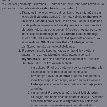
2.2
. netieši (izmantojot sīkdatnes, IP adreses un citus tehniskus līdzekļus, lai
pārraudzītu interneta veikala
skyhunters.lv
izmantošanu).
Sīkdatnes ir nelielas teksta datnes, kas sniedz informāciju par
to, cik bieži
Lietotājs
apmeklē interneta veikalu
skyhunters.lv
un ko tieši
Lietotājs
savu sesiju laikā dara. Papildus sīkdatnes
palīdz pielāgot interneta veikala
skyhunters.lv
funkcionalitāti
Lietotāja
lietošanas paradumiem. Sīkdatnes nesatur personu
identificējošu informāciju, bet, ja
Lietotājs
šādu informāciju
sniedz pats, tad šī informācija var tikt apvienota ar datiem, ko
satur sīkdatne.
SIA “Levenhuk Baltic” Lietotāju
datoru
pārlūkprogrammās var ievietot sīkdatnes.
IP adrese ir skaitļu kopums, kas automātiski tiek piešķirts
datoram ik reizi, kad
Lietotājs
ienāk interneta veikalā
skyhunters.lv
– pēc šīs IP adreses var automātiski identificēt
Lietotāja
datoru.
SIA “Levenhuk Baltic”:
var apkopot IP adreses interneta veikala
skyhunters.lv
sistēmas administrācijas un audita nolūkos;
nav mērķis pievienot
Lietotāja
IP adresi viņa personu
identificējošajai informācijai, tas nozīmē to, ka ikviena
Lietotāja
sesija tiek reģistrēta, bet pats
Lietotājs
paliek
anonīms;
var izmantot IP adreses ar mērķi identificēt
Lietotāju
situācijās, kad nepieciešāms nodrošināt viņa uzvedības
atbilstību interneta veikala
skyhunters.lv
lietošanas
nosacījumiem vai arī aizsargāt interneta veikalu