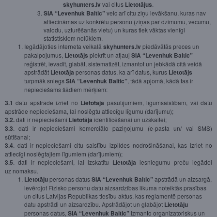
skyhunters.lv
vai citus
Lietotājus
.
SIA “Levenhuk Baltic”
veic arī citu ziņu ievākšanu, kuras nav
attiecināmas uz konkrētu personu (ziņas par dzimumu, vecumu,
valodu, uzturēšanās vietu) un kuras tiek vāktas vienīgi
statistiskiem nolūkiem.
Iegādājoties interneta veikalā
skyhunters.lv
piedāvātās preces un
pakalpojumus,
Lietotājs
piekrīt un atļauj
SIA “Levenhuk Baltic”
reģistrēt, ievadīt, glabāt, sistematizēt, izmantot un jebkādā citā veidā
apstrādāt
Lietotāja
personas datus, ka arī datus, kurus
Lietotājs
turpmāk sniegs
SIA “Levenhuk Baltic”
, tādā apjomā, kādā tas ir
nepieciešams šādiem mērķiem:
3.1
datu apstrāde izriet no
Lietotāja
pasūtījumiem, līgumsaistībām, vai datu
apstrāde nepieciešama, lai noslēgtu attiecīgu līgumu (darījumu);
3.2.
dati ir nepieciešami
Lietotāja
identificēšanai un uzskaitei;
3.3
. dati ir nepieciešami komerciālo paziņojumu (e-pasta un/ vai SMS)
sūtīšanai;
3.4
. dati ir nepieciešami citu saistību izpildes nodrošināšanai, kas izriet no
attiecīgi noslēgtajiem līgumiem (darījumiem);
3.5
. dati ir nepieciešami, lai izskatītu
Lietotāja
iesniegumu preču iegādei
uz nomaksu.
Lietotāju
personas datus
SIA “Levenhuk Baltic”
apstrādā un aizsargā,
ievērojot Fizisko personu datu aizsardzības likuma noteiktās prasības
un citus Latvijas Republikas tiesību aktus, kas reglamentē personas
datu apstrādi un aizsardzību. Apstrādājot un glabājot
Lietotāju
personas datus,
SIA “Levenhuk Baltic”
izmanto organizatoriskus un