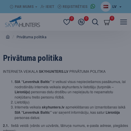
LV
PAR MUMS
IEIET
REĢISTRĒTIES
0
0
0
Privātuma politika
Privātuma politika
INTERNETA VEIKALA
SKYHUNTERS.LV
PRIVĀTUMA POLITIKA
SIA “Levenhuk Baltic”
ir veikusi visus nepieciešamos pasākumus, lai
nodrošinātu interneta veikala skyhunters.lv lietotāju (turpmāk –
Lietotāju)
personas datu drošību un nepieļautu to nepamatotu
nokļūšanu trešo personu rīcībā.
Lietotāju)
Interneta veikala
skyhunters.lv
apmeklēšanas un izmantošanas laikā
SIA “Levenhuk Baltic”
var saņemt informāciju, kas satur
Lietotāja
personas datus:
2.1.
tiešā veidā (vārds un uzvārds, tālruņa numurs, e-pasta adrese, piegādes
adrese);