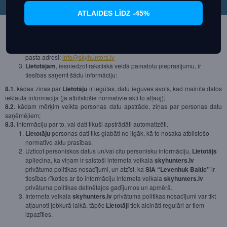
nepilnīgi, novecojuši, nepatiesi, vai arī tie vairs nav nepieciešami
vākšanas mērķiem. Tāpat jebkurā laikā
Lietotājs
var dzēst savus datus
ATLAIDES LĪDZ -45%
no mērķauditorijas grupas saraksta, ja informāciju par preci,
notikumiem un jaunumiem vairs saņemt nevēlas. Ņemot vērā iepriekš
minēto
Lietotājs
pats var ievadītos datus izmainīt vai dzēst savā
lietotāja kontā vai arī informēt
SIA “Levenhuk Baltic”
, izmantojot e-
pasta adresi:
info@skyhunters.lv
Lietotājam
, iesniedzot rakstiskā veidā pamatotu pieprasījumu, ir
tiesības saņemt šādu informāciju:
8.1
. kādas ziņas par
Lietotāju
ir iegūtas, datu ieguves avots, kad mainīta datos
iekļautā informācija (ja atbilstošie normatīvie akti to atļauj);
8.2
. kādam mērķim veikta personas datu apstrāde, ziņas par personas datu
saņēmējiem;
8.3.
informāciju par to, vai dati tikuši apstrādāti automatizēti.
Lietotāju
personas dati tiks glabāti ne ilgāk, kā to nosaka atbilstošo
normatīvo aktu prasības.
Uzticot personiskos datus un/vai citu personisku informāciju,
Lietotājs
apliecina, ka viņam ir saistoši interneta veikala
skyhunters.lv
privātuma politikas nosacījumi, un atzīst, ka
SIA “Levenhuk Baltic”
ir
tiesības rīkoties ar šo informāciju interneta veikala
skyhunters.lv
privātuma politikas definētajos gadījumos un apmērā.
Interneta veikala
skyhunters.lv
privātuma politikas nosacījumi var tikt
atjaunoti jebkurā laikā, tāpēc
Lietotāji
tiek aicināti regulāri ar tiem
izpazīties.