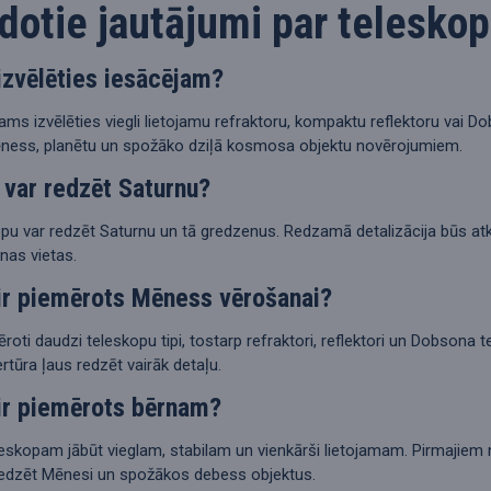
dotie jautājumi par telesko
izvēlēties iesācējam?
ams izvēlēties viegli lietojamu refraktoru, kompaktu reflektoru vai Do
ness, planētu un spožāko dziļā kosmosa objektu novērojumiem.
 var redzēt Saturnu?
opu var redzēt Saturnu un tā gredzenus. Redzamā detalizācija būs at
nas vietas.
ir piemērots Mēness vērošanai?
ti daudzi teleskopu tipi, tostarp refraktori, reflektori un Dobsona 
pertūra ļaus redzēt vairāk detaļu.
ir piemērots bērnam?
kopam jābūt vieglam, stabilam un vienkārši lietojamam. Pirmajiem nov
i redzēt Mēnesi un spožākos debess objektus.