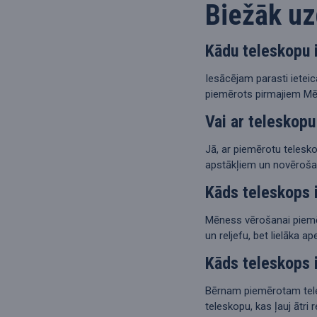
Biežāk uz
Kādu teleskopu 
Iesācējam parasti ieteic
piemērots pirmajiem Mē
Vai ar teleskopu
Jā, ar piemērotu telesk
apstākļiem un novēroša
Kāds teleskops 
Mēness vērošanai piemēro
un reljefu, bet lielāka a
Kāds teleskops 
Bērnam piemērotam teles
teleskopu, kas ļauj ātr