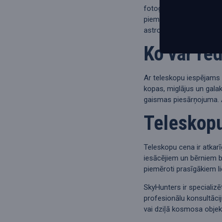
fotografēšanai var izma
piemērota teleskopu kam
astrofotogrāfijai.
Ko var re
Ar teleskopu iespējams 
kopas, miglājus un gala
gaismas piesārņojuma. Ā
Teleskopu
Teleskopu cena ir atkar
iesācējiem un bērniem bū
piemēroti prasīgākiem li
SkyHunters ir specializ
profesionālu konsultāci
vai dziļā kosmosa objek