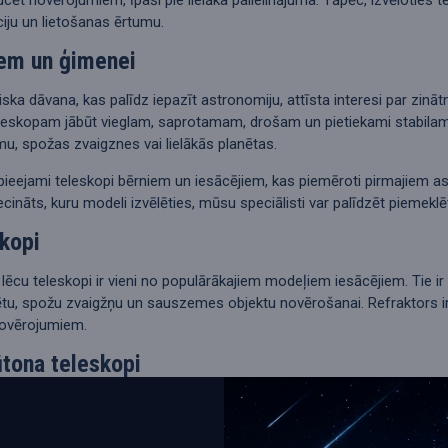
iju un lietošanas ērtumu.
em un ģimenei
liska dāvana, kas palīdz iepazīt astronomiju, attīsta interesi par zin
skopam jābūt vieglam, saprotamam, drošam un pietiekami stabilam. Ļot
, spožas zvaigznes vai lielākās planētas.
ieejami teleskopi bērniem un iesācējiem, kas piemēroti pirmajiem a
iecināts, kuru modeli izvēlēties, mūsu speciālisti var palīdzēt pieme
skopi
 lēcu teleskopi ir vieni no populārākajiem modeļiem iesācējiem. Tie ir 
tu, spožu zvaigžņu un sauszemes objektu novērošanai. Refraktors ir l
novērojumiem.
ūtona teleskopi
anto spoguli, kas savāc gaismu un ļauj iegūt lielāku apertūru par izd
rošina labu gaismas savākšanas spēju un ir piemēroti Mēness, planētu
vēlaties vairāk redzēt dziļā kosmosa objektus.