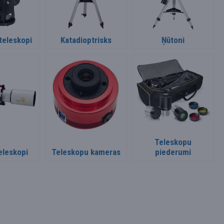
teleskopi
Katadioptrisks
Ņūtoni
Teleskopu
eleskopi
Teleskopu kameras
piederumi