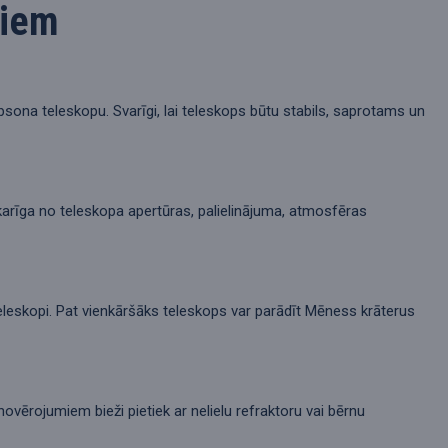
piem
bsona teleskopu. Svarīgi, lai teleskops būtu stabils, saprotams un
karīga no teleskopa apertūras, palielinājuma, atmosfēras
teleskopi. Pat vienkāršāks teleskops var parādīt Mēness krāterus
ērojumiem bieži pietiek ar nelielu refraktoru vai bērnu