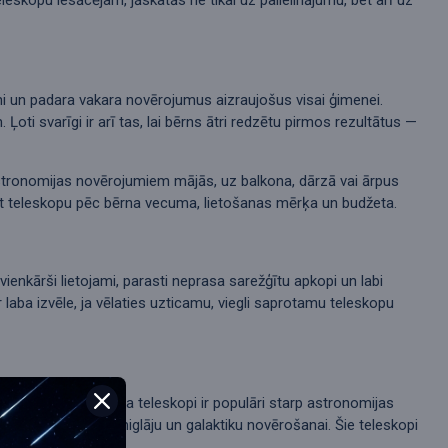
ātni un padara vakara novērojumus aizraujošus visai ģimenei.
i svarīgi ir arī tas, lai bērns ātri redzētu pirmos rezultātus —
stronomijas novērojumiem mājās, uz balkona, dārzā vai ārpus
klēt teleskopu pēc bērna vecuma, lietošanas mērķa un budžeta.
vienkārši lietojami, parasti neprasa sarežģītu apkopi un labi
aba izvēle, ja vēlaties uzticamu, viegli saprotamu teleskopu
evīgāku cenu. Ņūtona teleskopi ir populāri starp astronomijas
, zvaigžņu kopu, miglāju un galaktiku novērošanai. Šie teleskopi