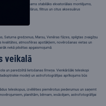
šanai bieži nepieciešams stabilāks ekvatoriālais montējums,
, montējumus, okulārus, filtrus un citus aksesuārus
us, Saturna gredzenus, Marsu, Venēras fāzes, spilgtas zvaigžņu
kas kvalitātes, atmosfēras apstākļiem, novērošanas vietas un
airāk nekā pilsētas apgaismojumā.
s veikalā
ola un paredzētā lietošanas līmeņa. Vienkāršāki teleskopi
atadioptriskie modeļi un astrofotogrāfijas aprīkojums būs
dažādus teleskopus, izvēlēties piemērotus piederumus un saņemt
novērojumiem, planētām, bērnam, iesācējam, astrofotogrāfijai