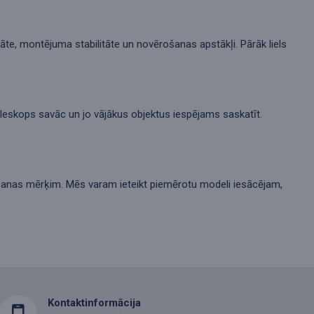
itāte, montējuma stabilitāte un novērošanas apstākļi. Pārāk liels
teleskops savāc un jo vājākus objektus iespējams saskatīt.
rošanas mērķim. Mēs varam ieteikt piemērotu modeli iesācējam,
Kontaktinformācija