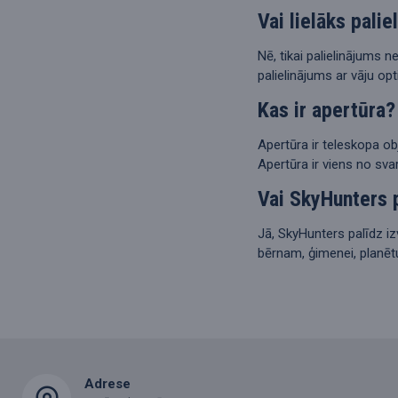
Vai lielāks pali
Nē, tikai palielinājums 
palielinājums ar vāju opt
Kas ir apertūra?
Apertūra ir teleskopa ob
Apertūra ir viens no sva
Vai SkyHunters p
Jā, SkyHunters palīdz i
bērnam, ģimenei, planēt
Adrese