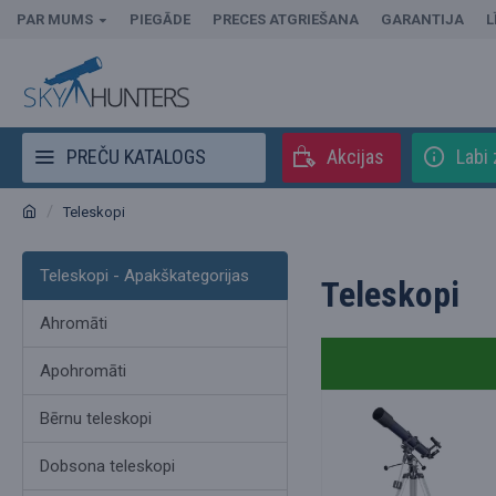
PAR MUMS
PIEGĀDE
PRECES ATGRIEŠANA
GARANTIJA
L
PREČU KATALOGS
Akcijas
Labi 
Teleskopi
Teleskopi - Apakškategorijas
Teleskopi
Ahromāti
Apohromāti
Bērnu teleskopi
Dobsona teleskopi