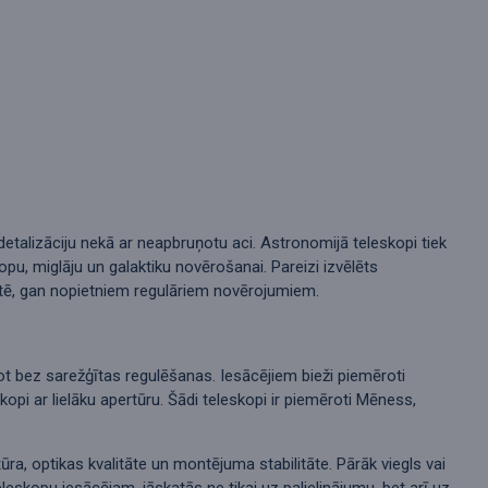
detalizāciju nekā ar neapbruņotu aci. Astronomijā teleskopi tiek
u, miglāju un galaktiku novērošanai. Pareizi izvēlēts
ētē, gan nopietniem regulāriem novērojumiem.
ntot bez sarežģītas regulēšanas. Iesācējiem bieži piemēroti
i ar lielāku apertūru. Šādi teleskopi ir piemēroti Mēness,
ūra, optikas kvalitāte un montējuma stabilitāte. Pārāk viegls vai
eleskopu iesācējam, jāskatās ne tikai uz palielinājumu, bet arī uz