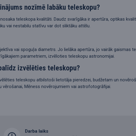
elinājums nozīmē labāku teleskopu?
nenosaka teleskopa kvalitāti. Daudz svarīgāka ir apertūra, optikas kval
iku vai nestabilu statīvu var dot sliktāku attēlu.
jektīva vai spoguļa diametrs. Jo lielāka apertūra, jo vairāk gaismas 
rīgākajiem parametriem, izvēloties teleskopu astronomijai.
alīdz izvēlēties teleskopu?
zvēlēties teleskopu atbilstoši lietotāja pieredzei, budžetam un novē
u vērošanai, Mēness novērojumiem vai astrofotogrāfijai.
Darba laiks