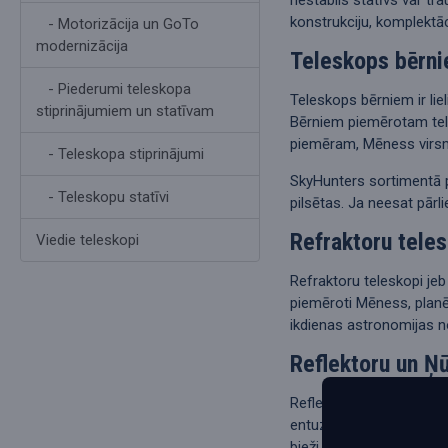
konstrukciju, komplektāc
- Motorizācija un GoTo
modernizācija
Teleskops bērni
- Piederumi teleskopa
Teleskops bērniem ir lie
stiprinājumiem un statīvam
Bērniem piemērotam tele
piemēram, Mēness virsmu
- Teleskopa stiprinājumi
SkyHunters sortimentā p
- Teleskopu statīvi
pilsētas. Ja neesat pārl
Refraktoru tele
Viedie teleskopi
Refraktoru teleskopi jeb
piemēroti Mēness, planē
ikdienas astronomijas 
Reflektoru un Ņ
Reflektoru teleskopi izm
entuziastiem, jo tie nod
bieži ir laba izvēle, ja 