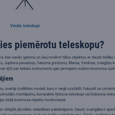
Viedie teleskopi
ties piemērotu teleskopu?
īce, kas savāc gaismu un ļauj novērot tālus objektus ar daudz lielāku 
u, Jupitera pavadoņu, Saturna gredzenu, Marsa, Venēras, zvaigžņu kop
var kļūt par lielisku instrumentu gan pirmajiem soļiem kosmosa izp
ējiem
u, svarīgi izvēlēties modeli, kuru ir viegli uzstādīt, fokusēt un izma
 azimutālo montējumu, kompaktie Ņūtona teleskopi vai Dobsona teleskop
gtu dziļā kosmosa objektu novērošanai.
obligāti jāizvēlas vislielākais palielinājums. Daudz svarīgāka ir apert
ucēt novērojumiem, īpaši pie lielāka palielinājuma. Tāpēc, izvēloties t