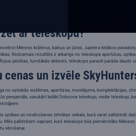
ntot vienu aprīkojuma komplektu, bet miglāju un galaktiku fotografē
era un papildu piederumi. SkyHunters piedāvā arī teleskopu kameras
dzēt ar teleskopu?
novērot Mēness krāterus, kalnus un jūras, Jupitera lielākos pavadoņ
ktikas. Redzamais rezultāts ir atkarīgs no teleskopa apertūras, opti
rpus pilsētas, tumšākās debesīs, teleskops parasti parāda daudz v
 cenas un izvēle SkyHunter
īga no optiskās sistēmas, apertūras, montējuma, komplektācijas, zīm
s pieejamāki, savukārt lielāki Dobsona teleskopi, viedie teleskopi, k
etotājiem.
ēts optikas un novērošanas tehnikas veikals, kurā varat salīdzināt 
ju. Mēs palīdzēsim saprast, kurš teleskops būs piemērotāks Mēness 
tu vērošanai.