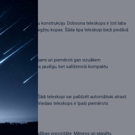
āršu vadību un stabilu konstrukciju. Dobsona teleskops ir ļoti laba
s, galaktikas vai zvaigžņu kopas. Šāda tipa teleskopi bieži piedāvā
akti, ērti transportējami un piemēroti gan vizuāliem
ūsu
etotājiem, kuri vēlas jaudīgu, bet salīdzinoši kompaktu
eļu uz astronomiju. Šādi teleskopi var palīdzēt automātiski atrast
z lielas pieredzes. Viedais teleskops ir īpaši piemērots
, gaismas spēks un vadības precizitāte. Mēness un planētu