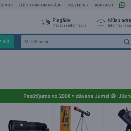
ĪZINGS
KĻŪSTI PAR TIRGOTĀJU
CEĻVEDIS
KONTAKTI
Piegāde
Mūsu adr
Piegādes informācija
Informācija pa
zināt
Pasūtījums no 200€ = dāvana Jums! 🎁
Jūs t