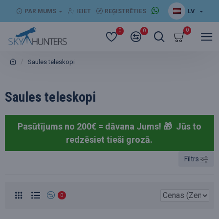
LV
PAR MUMS
IEIET
REĢISTRĒTIES
0
0
0
Saules teleskopi
Saules teleskopi
Pasūtījums no 200€ = dāvana Jums! 🎁
Jūs to
redzēsiet tieši grozā.
Filtrs
0