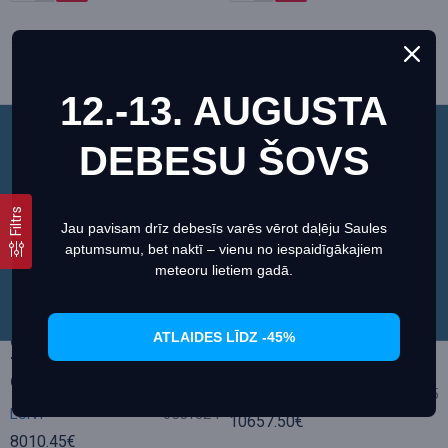
12.-13. AUGUSTA
DEBESU ŠOVS
Šī vietne izmanto sīkfailus, lai nodrošinātu jums
vislabāko pieredzi mūsu vietnē.
Informācija par sīkdatnēm (cookies)
Filtrs
Jau pavisam drīz debesīs varēs vērot daļēju Saules
aptumsumu, bet naktī – vienu no iespaidīgākajiem
Iestatiet
Piekrītu
meteoru lietiem gadā.
LS80MT/B1200R&P
LUNT LS100MT/B1200R&P
ATLAIDES LĪDZ -45%
daudzfunkcionāls APO
Multipurpose APO Telescope
teleskops Saulei + nakts
for Sun + Night-Sky
debesīm, LUNT
LUNT
0551415
LUNT
0551324
10657.50€
8010.45€