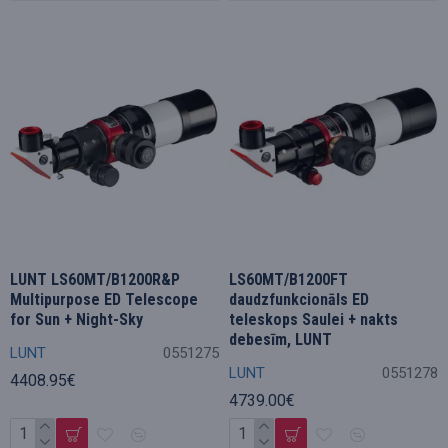
LUNT LS60MT/B1200R&P
LS60MT/B1200FT
Multipurpose ED Telescope
daudzfunkcionāls ED
for Sun + Night-Sky
teleskops Saulei + nakts
debesīm, LUNT
LUNT
0551275
LUNT
0551278
4408.95€
4739.00€