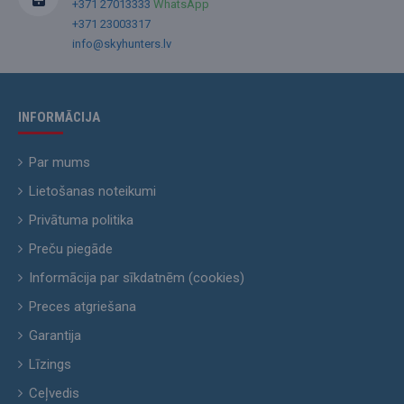
+371 27013333
WhatsApp
+371 23003317
info@skyhunters.lv
INFORMĀCIJA
Par mums
Lietošanas noteikumi
Privātuma politika
Preču piegāde
Informācija par sīkdatnēm (cookies)
Preces atgriešana
Garantija
Līzings
Ceļvedis