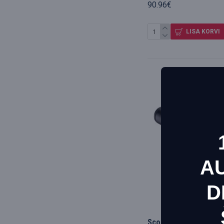
90.96€
LISA KORVI
A
D
See ve
kasut
Scope 4x32 (MilDot, il