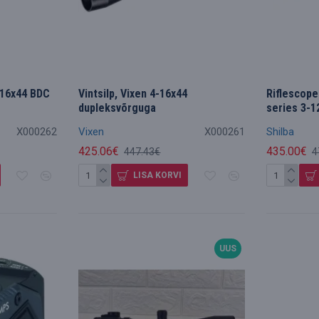
4-16x44 BDC
Vintsilp, Vixen 4-16x44
Riflescop
dupleksvõrguga
series 3-1
X000262
Vixen
X000261
Shilba
425.06€
435.00€
447.43€
4
LISA KORVI
UUS