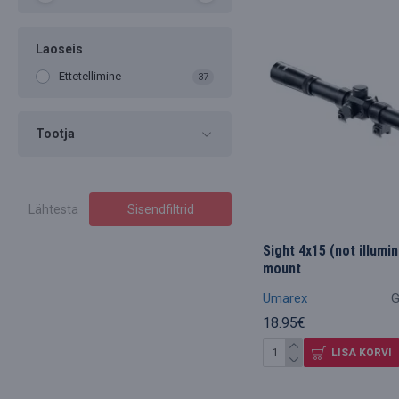
Laoseis
Ettetellimine
37
Tootja
Lähtesta
Sisendfiltrid
Sight 4x15 (not illumi
mount
Umarex
G
18.95€
LISA KORVI