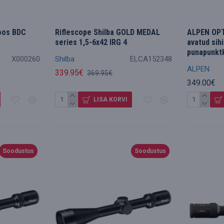
koos BDC
Riflescope Shilba GOLD MEDAL
ALPEN OPT
series 1,5-6x42 IRG 4
avatud sih
punapunktk
X000260
Shilba
ELCA152348
ALPEN
339.95€
369.95€
349.00€
LISA KORVI
Soodustus
Soodustus