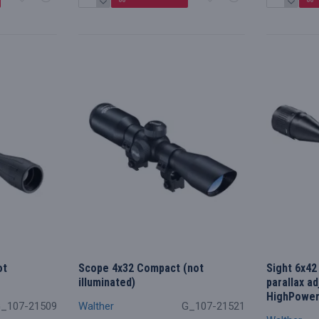
ot
Scope 4x32 Compact (not
Sight 6x42 
illuminated)
parallax a
HighPower
_107-21509
Walther
G_107-21521