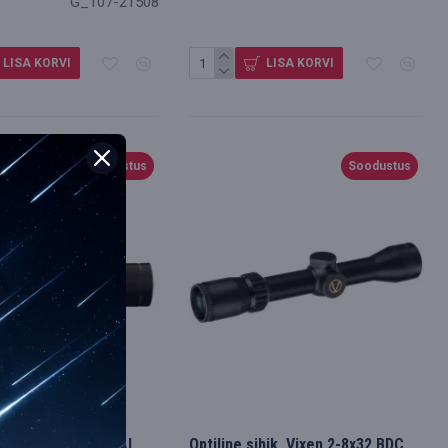
G_107-21508
LISA KORVI
LISA KORVI
Soodustus
Soodustus
im
e Shilba GOLD MEDAL
Optiline sihik, Vixen 2-8x32 BDC