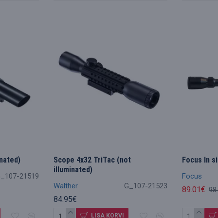
inated)
Scope 4x32 TriTac (not
Focus In s
illuminated)
_107-21519
Focus
Walther
G_107-21523
89.01€
98
84.95€
LISA KORVI