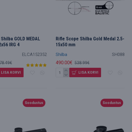
e Shilba GOLD MEDAL
Rifle Scope Shilba Gold Medal 2.5-
2x56 IRG 4
15x50 mm
ELCA152352
Shilba
SH088
490.00€
78.49€
538.99€
LISA KORVI
LISA KORVI
Soodustus
Soodustus