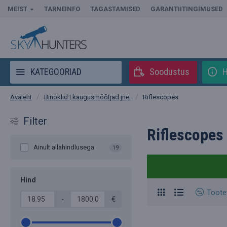
MEIST
TARNEINFO
TAGASTAMISED
GARANTIITINGIMUSED
KATEGOORIAD
Soodustus
H
Binoklid | kaugusmõõtjad jne.
Riflescopes
Avaleht
Filter
Riflescopes
Ainult allahindlusega
19
Hind
Toote
-
€