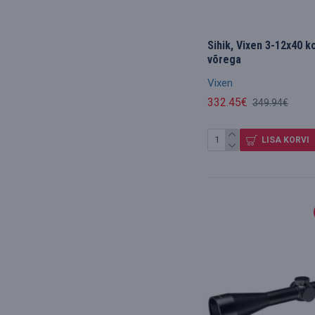
Sihik, Vixen 3-12x40 
võrega
Vixen
332.45€
349.94€
LISA KORVI