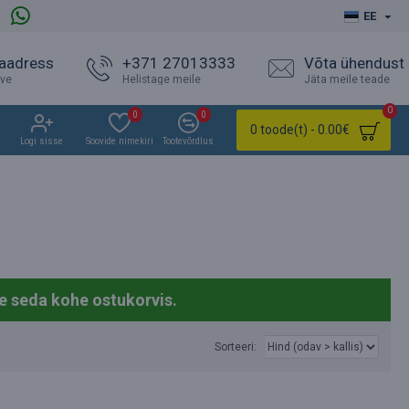
EE
 aadress
+371 27013333
Võta ühendust
ave
Helistage meile
Jäta meile teade
0
0
0
0 toode(t) - 0.00€
Logi sisse
Soovide nimekiri
Tootevõrdlus
e seda kohe ostukorvis.
Sorteeri: