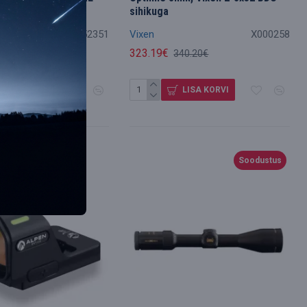
x24 IRG 4
sihikuga
ELCA152351
Vixen
X000258
323.19€
49.94€
340.20€
LISA KORVI
LISA KORVI
Soodustus