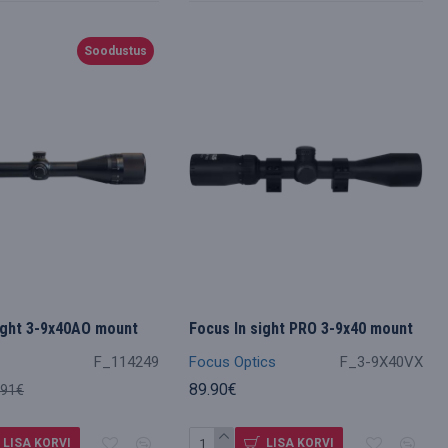
Soodustus
ight 3-9x40AO mount
Focus In sight PRO 3-9x40 mount
F_114249
Focus Optics
F_3-9X40VX
89.90€
.91€
LISA KORVI
LISA KORVI