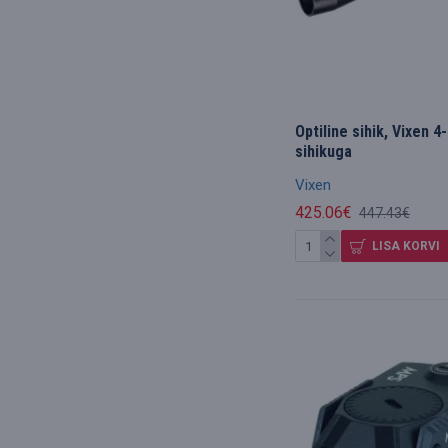
Optiline sihik, Vixen 
sihikuga
Vixen
425.06€
447.43€
LISA KORVI