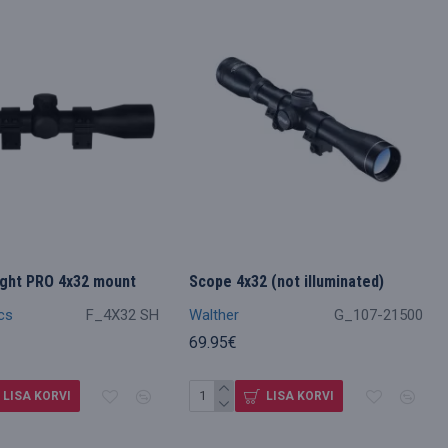
ight PRO 4x32 mount
Scope 4x32 (not illuminated)
cs
F_4X32 SH
Walther
G_107-21500
69.95€
LISA KORVI
LISA KORVI