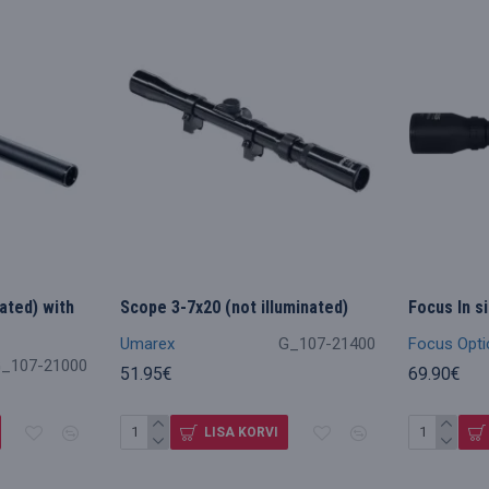
nated) with
Scope 3-7x20 (not illuminated)
Focus In s
Umarex
G_107-21400
Focus Opti
_107-21000
51.95€
69.90€
LISA KORVI