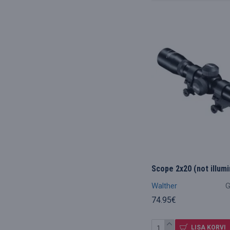
Scope 2x20 (not illum
Walther
G
74.95€
LISA KORVI