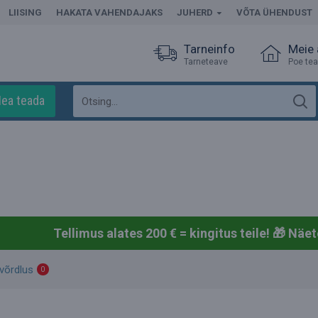
LIISING
HAKATA VAHENDAJAKS
JUHERD
VÕTA ÜHENDUST
Tarneinfo
Meie
Tarneteave
Poe te
ea teada
Tellimus alates 200 € = kingitus teile! 🎁
Näet
võrdlus
0