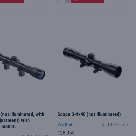
(not illuminated, with
Scope 3-9x40 (not illuminated)
djustment) with
Walther
G_107-21517
 mount.
128.95€