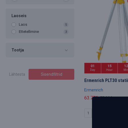
Laoseis
Laos
5
Ettetellimine
3
Tootja
01
15
1
Day
Hour
Mi
Lähtesta
Sisendfiltrid
Ermenrich PLT30 stati
Ermenrich
63.77€
75.02€
LISA KORVI