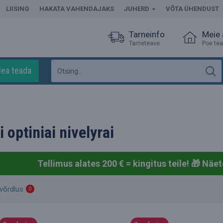
LIISING
HAKATA VAHENDAJAKS
JUHERD
VÕTA ÜHENDUST
Tarneinfo
Meie
Tarneteave
Poe te
ea teada
 optiniai nivelyrai
Tellimus alates 200 € = kingitus teile! 🎁
Näet
võrdlus
0