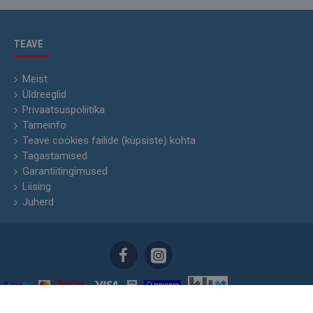
TEAVE
Meist
Üldreeglid
Privaatsuspoliitika
Tarneinfo
Teave cookies failide (küpsiste) kohta
Tagastamised
Garantiitingimused
Liising
Juherd
Skyhunters.