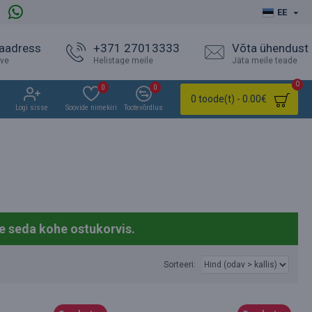
EE
 aadress
+371 27013333
Võta ühendust
ave
Helistage meile
Jäta meile teade
0
0
0
0 toode(t) - 0.00€
Logi sisse
Soovide nimekiri
Tootevõrdlus
e seda kohe ostukorvis.
Sorteeri: