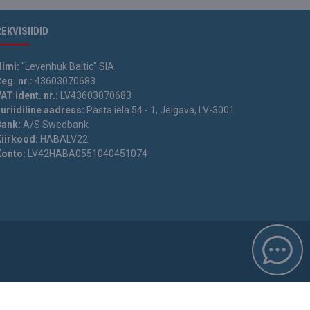
REKVISIIDID
Nimi:
"Levenhuk Baltic" SIA
eg. nr.:
43603070683
AT ident. nr.:
LV43603070683
uriidiline aadress:
Pasta iela 54 - 1, Jelgava, LV-3001
Bank:
A/S Swedbank
Kiirkood:
HABALV22
Konto:
LV42HABA0551040451074
 on keelatud