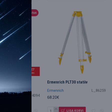
Soodustus
im
15
12
26
Hour
Min
Sec
Reel TWR5 torni
Ermenrich PLT30 statiiv
,25-5 m
Ermenrich
L_86259
L_84094
68.20€
.54€
LISA KORVI
LISA KORVI