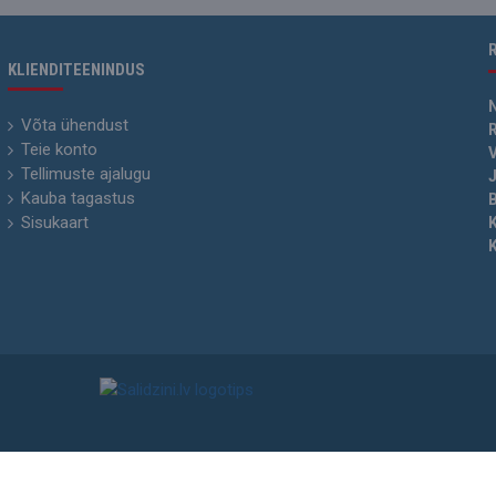
KLIENDITEENINDUS
Võta ühendust
R
Teie konto
V
Tellimuste ajalugu
J
Kauba tagastus
Sisukaart
lv © 2015 - 2026. Kopeerimine ja andmete avaldamine SIA „Levenhuk Baltic“ loata