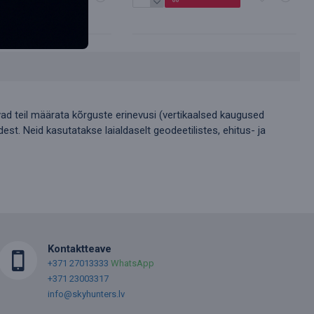
d teil määrata kõrguste erinevusi (vertikaalsed kaugused
st. Neid kasutatakse laialdaselt geodeetilistes, ehitus- ja
Kontaktteave
+371 27013333
WhatsApp
+371 23003317
info@skyhunters.lv