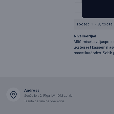
Tooted 1 - 8, tootei
Nivelleerijad
Mõõtmiseks väljaspool r
üksteisest kaugemal asuv
maastikutöödes. Sobib 
Aadress
Senču iela 2, Rīga, LV-1012 Latvia
Tasuta parkimine poe kõrval.