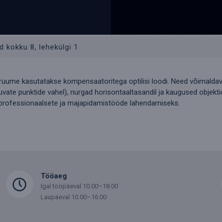
d kokku 8, lehekülgi 1
uume kasutatakse kompensaatoritega optilisi loodi. Need võimaldava
ate punktide vahel), nurgad horisontaaltasandil ja kaugused objektide
professionaalsete ja majapidamistööde lahendamiseks.
Tööaeg
Igal tööpäeval 10.00–18.00
Laupäeval 10.00–16.00