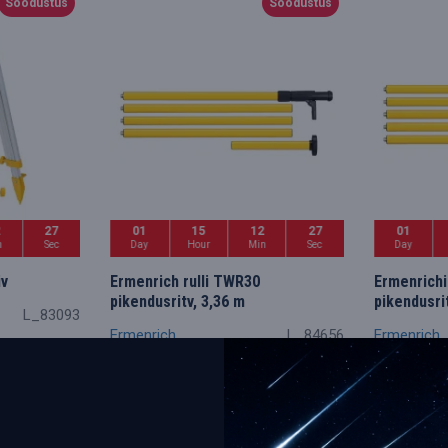
Soodustus
Soodustus
2
26
01
15
12
26
01
n
Sec
Day
Hour
Min
Sec
Day
iv
Ermenrich rulli TWR30
Ermenrichi
pikendusritv, 3,36 m
pikendusri
L_83093
Ermenrich
L_84656
Ermenrich
68.67€
78.49€
80.79€
92
LISA KORVI