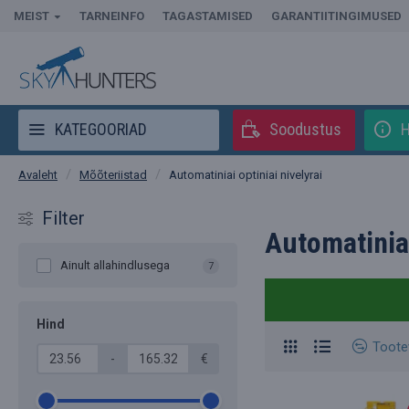
MEIST
TARNEINFO
TAGASTAMISED
GARANTIITINGIMUSED
KATEGOORIAD
Soodustus
H
Mõõteriistad
Automatiniai optiniai nivelyrai
Avaleht
Filter
Automatiniai
Ainult allahindlusega
7
Hind
Toote
-
€