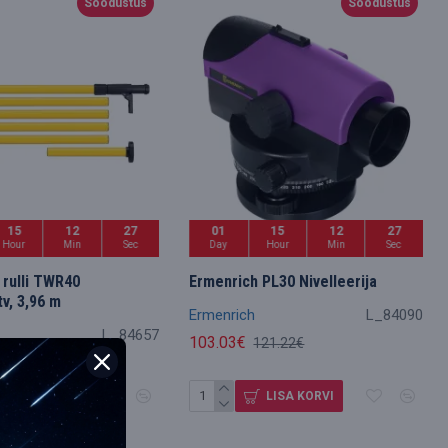
Soodustus
Soodustus
15
12
26
01
15
12
26
Hour
Min
Sec
Day
Hour
Min
Sec
 rulli TWR40
Ermenrich PL30 Nivelleerija
tv, 3,96 m
Ermenrich
L_84090
L_84657
103.03€
121.22€
.35€
LISA KORVI
LISA KORVI