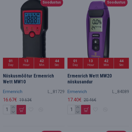
Soodustus
Soodustus
01
13
42
44
01
13
42
44
Day
Hour
Min
Sec
Day
Hour
Min
Sec
Niiskusmõõtur Ermenrich
Ermenrich Wett MW20
Wett MW10
niiskusandur
Ermenrich
L_81729
Ermenrich
L_84089
16.67€
17.40€
19.63€
20.46€