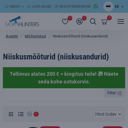
EE
MEIST
LOGI SISSE
REGISTREERIMINE
0
0
0
Mõõteriistad
Niiskusmõõturid (niiskusandurid)
Avaleht
Niiskusmõõturid (niiskusandurid)
Tellimus alates 200 € = kingitus teile! 🎁
Näete
seda kohe ostukorvis.
Filter
0