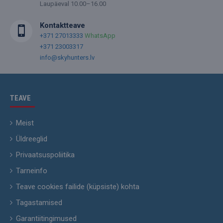
Laupäeval 10.00–16.00
Kontaktteave
+371 27013333
WhatsApp
+371 23003317
info@skyhunters.lv
TEAVE
Meist
Üldreeglid
Privaatsuspoliitika
Tarneinfo
Teave cookies failide (küpsiste) kohta
Tagastamised
Garantiitingimused