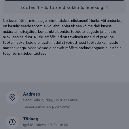
Tooted 1 - 5, tooteid kokku 5, lehekülgi 1
Niiskusmõõtur, mida sageli nimetatakse niiskusmõõturiks või anduriks,
on kasulik seade tootmis- või ehitusplatsil: see võimaldab kiiresti
määrata materjalide, konstruktsioonide, toodete, segude ja lahuste
niiskusesisaldust. Niiskusmõõturid on tavaliselt mõeldud puiduga
töötamiseks, kuid olenevalt mudelist võivad need töötada ka muude
materjalidega. Need võivad olenevalt mõõtmistehnoloogiast olla nõela
tüüpi või mittekontaktsed.
Aadress
Senču iela 2, Rīga, LV-1012 Latvia
Tasuta parkimine poe kõrval.
Tööaeg
Igal tööpäeval 10.00–18.00