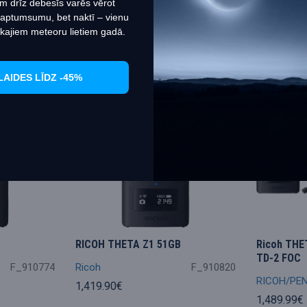
m drīz debesīs varēs vērot
 aptumsumu, bet naktī – vienu
kajiem meteoru lietiem gadā.
LAIDES LĪDZ -45%
RICOH THETA Z1 51GB
Ricoh THET
TD-2 FOC
F_910774
Ricoh
F_910820
RICOH/PE
1,419.90€
1,489.99€