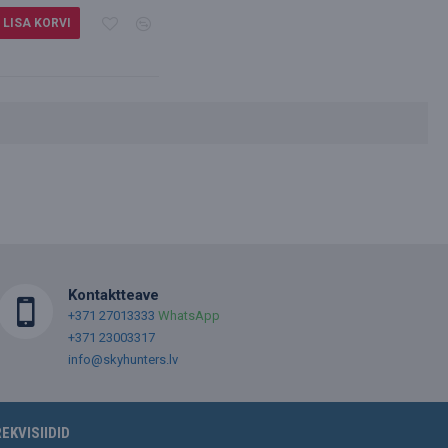
LISA KORVI
Kontaktteave
+371 27013333
WhatsApp
+371 23003317
info@skyhunters.lv
REKVISIIDID