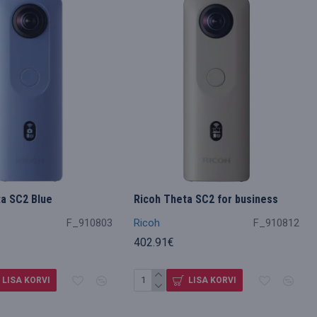
a SC2 Blue
Ricoh Theta SC2 for business
F_910803
Ricoh
F_910812
402.91€
LISA KORVI
LISA KORVI