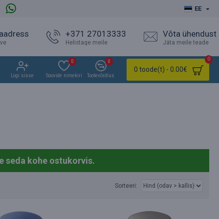
EE
 aadress
+371 27013333
Võta ühendust
ave
Helistage meile
Jäta meile teade
0
0
0
0 toode(t) - 0.00€
Logi sisse
Soovide nimekiri
Tootevõrdlus
e seda kohe ostukorvis.
Sorteeri: