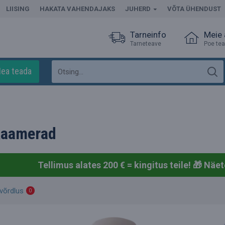
LIISING
HAKATA VAHENDAJAKS
JUHERD
VÕTA ÜHENDUST
Tarneinfo
Meie
Tarneteave
Poe te
ea teada
kaamerad
Tellimus alates 200 € = kingitus teile! 🎁
Näet
võrdlus
0