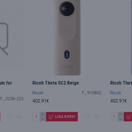
um for
Ricoh Theta SC2 Beige
Ricoh Thet
Ricoh
F_910802
Ricoh
F_2238-223
402.91€
402.91€
LISA KORVI