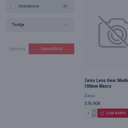
Ettetellimine
11
Tootja
Lähtesta
Sisendfiltrid
Zeiss Lens Gear Medi
100mm Macro
Zeiss
376.90€
LISA KORVI