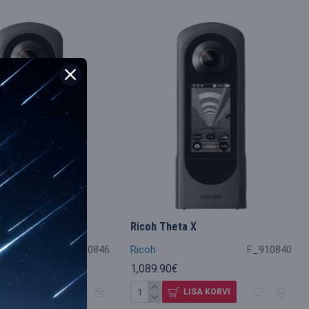
TA X
Ricoh Theta X
im
NTAX
F_910846
Ricoh
F_910840
1,089.90€
LISA KORVI
LISA KORVI