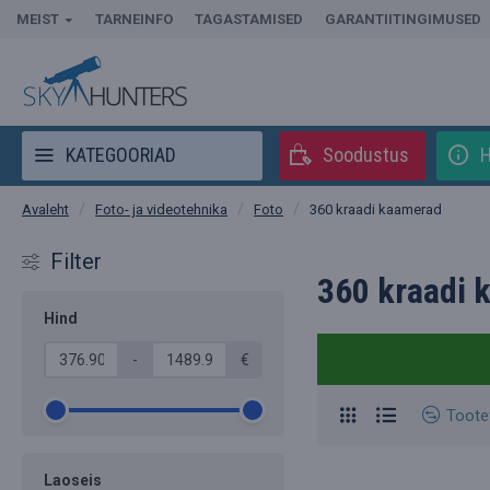
MEIST
TARNEINFO
TAGASTAMISED
GARANTIITINGIMUSED
KATEGOORIAD
Soodustus
H
Foto- ja videotehnika
Foto
360 kraadi kaamerad
Avaleht
Filter
360 kraadi 
Hind
-
€
Toote
Laoseis