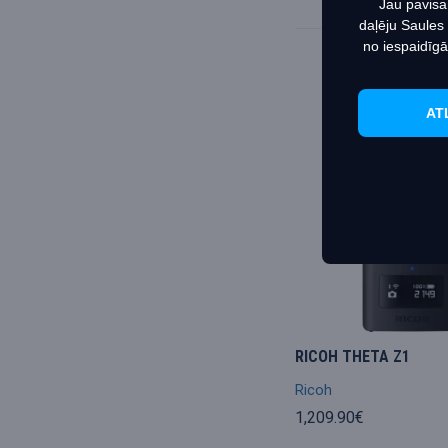
Jau pavisa
daļēju Saules
no iespaidīgā
AT
RICOH THETA Z1
Ricoh
1,209.90€