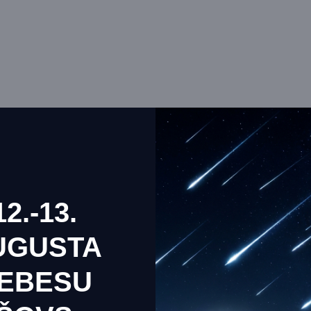
12.-13.
UGUSTA
EBESU
ebisait kasutab küpsiseid, et tagada teile meie veebisaidil par