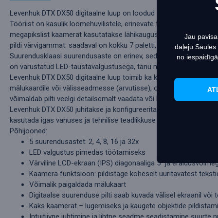
kasut
Levenhuk DTX DX50 digitaalne luup on loodud aitama teil töötada tek
Tööriist on kasulik loomehuvilistele, erinevate tegevus- ja tööstus
megapikslist kaamerat kasutatakse lähikauguste jaoks, 5-megapi
Jau pavisa
pildi värvigammat: saadaval on kokku 7 paletti, must-valge ja värvil
daļēju Saules
Suurendusklaasi suurendusaste on erinev, seda on lihtne oma het
no iespaidīgā
on varustatud LED-taustavalgustusega, tänu millele saab töötada
Levenhuk DTX DX50 digitaalne luup toimib ka kaamerana, võimalda
mälukaardile või välisseadmesse (arvutisse), olles sellega sobiva k
AT
võimaldab pilti veelgi detailsemalt vaadata või korraldada publiku
Levenhuk DTX DX50 juhitakse ja konfigureeritakse korpusel olevate
kasutada igas vanuses ja tehnilise teadlikkuse tasemega kasutaja
Põhijooned:
5 suurendusastet: 2, 4, 8, 16 ja 32x
LED valgustus pimedas töötamiseks
Värviline LCD-ekraan (IPS) diagonaaliga 5" ja eraldusvõimeg
Kaamera funktsioon: pildistage koheselt uuritavatest teksti
Võimalik paigaldada mälukaart
Digitaalse suurenduse pilti saab kuvada välisel ekraanil või t
Kaks kaamerat – lugemiseks ja kaugete objektide pildistamise
Intuitiivne juhtimine ja lihtne seadme seadistamine suurte 