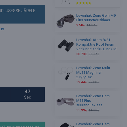
AUPLUSESSE JÄRELE
Levenhuk Zeno Gem M9
Plus suurendusklaas
9.58€
11.27€
mus
Levenhuk Atom 8x21
Kompaktne Roof Prism
Veekindel tasku Binoklid
30.73€
36.17€
Levenhuk Zeno Multi
ML11 Magnifier
2.5/6/16x
19.44€
22.88€
46
Levenhuk Zeno Gem
Sec
M11 Plus
suurendusklaas
11.99€
14.11€
Levenhuk Zeno Gem