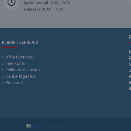
Igal tööpäeval 10.00–18.00
Laupäeval 10.00–16.00
KLIENDITEENINDUS
Võta ühendust
R
Teie konto
V
Tellimuste ajalugu
J
Kauba tagastus
Sisukaart