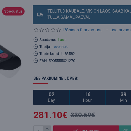
TELLITUD KAUBALE, MIS ON LAOS, SAAB K
Soodustus
TULLA SAMAL PÄEVAL
Põhineb 0 arvamusel.
-
Lisa arva
Saadavus:
Laos
Tootja:
Levenhuk
Toote kood:
L_83582
EAN:
5905555021270
SEE PAKKUMINE LÕPEB:
02
16
39
Day
Hour
Min
281.10€
330.69€