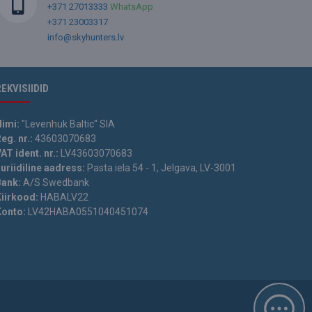
+371 27013333
WhatsApp
+371 23003317
info@skyhunters.lv
REKVISIIDID
Nimi:
"Levenhuk Baltic" SIA
eg. nr.:
43603070683
AT ident. nr.:
LV43603070683
uriidiline aadress:
Pasta iela 54 - 1, Jelgava, LV-3001
Bank:
A/S Swedbank
Kiirkood:
HABALV22
Konto:
LV42HABA0551040451074