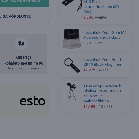
NÄHTUD ODAVAMALT?
M13 Plus
suurendusklaas (30–
60x)
LISA VÕRDLUSSE
9.58€
11.27€
Levenhuk Zeno Gem M1
Plus suurendusklaas
5.29€
6.22€
Kulleriga
Levenhuk Zeno Read
kohaletoimetamine 0€
ZR10 Black Magnifier
Järgmisel tööpäeval
12.22€
14.37€
Teleskoop Levenhu k
Skyline Travel Sun 70
seljakoti ja
päikesefiltriga
117.09€
137.76€