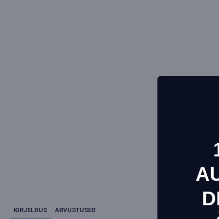
A
D
See ve
KIRJELDUS
ARVUSTUSED