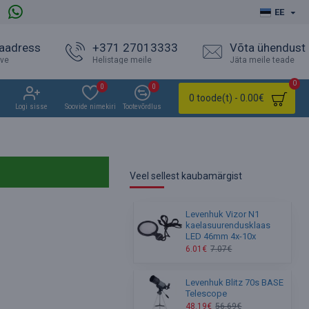
EE
 aadress
+371 27013333
Võta ühendust
ave
Helistage meile
Jäta meile teade
0
0
0
0 toode(t) - 0.00€
Logi sisse
Soovide nimekiri
Tootevõrdlus
Veel sellest kaubamärgist
Levenhuk Vizor N1
kaelasuurendusklaas
LED 46mm 4x-10x
6.01€
7.07€
Levenhuk Blitz 70s BASE
Telescope
48.19€
56.69€