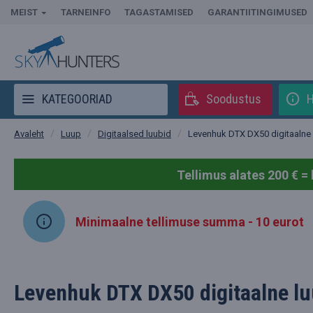
MEIST
TARNEINFO
TAGASTAMISED
GARANTIITINGIMUSED
KATEGOORIAD
Soodustus
H
Luup
Digitaalsed luubid
Levenhuk DTX DX50 digitaalne
Avaleht
Tellimus alates 200 € = 
Minimaalne tellimuse summa - 10 eurot
Levenhuk DTX DX50 digitaalne l