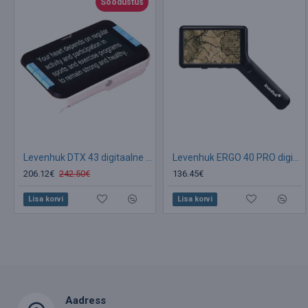
Soodustus
Levenhuk DTX 43 digitaalne suurendusklaas
Levenhuk ERGO 40 PRO digitaalne luup
206.12€
242.50€
136.45€
Lisa korvi
Lisa korvi
Aadress