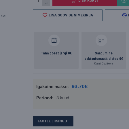
LISA KORVI
LISA SOOVIDE NIMEKIRJA
ekti.
Täna poest järgi 0€
Saabumine
pakiautomaati: alates 0€
Kuni 3 päeva
93.70€
Igakuine makse:
Periood:
3 kuud
TAOTLE LIISINGUT