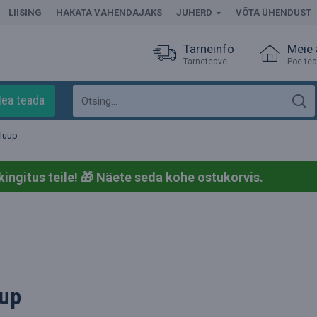
LIISING
HAKATA VAHENDAJAKS
JUHERD
VÕTA ÜHENDUST
Tarneinfo
Meie
Tarneteave
Poe te
ea teada
 luup
kingitus teile! 🎁
Näete seda kohe ostukorvis.
uup