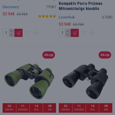
Kompakts Porro Prizmas
Discovery
79581
Mitrumizturīgs binoklis
53.94€
63.46€
Levenhuk
67680
53.94€
63.46€
Akcija
Akcija
02
11
14
36
02
11
14
36
dienas
stundas
min
sek
dienas
stundas
min
sek