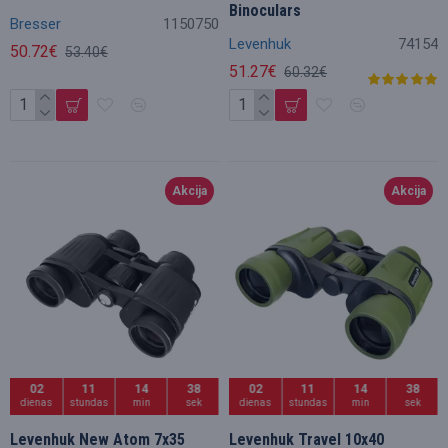
Binoculars
Bresser
1150750
Levenhuk
74154
50.72€
53.40€
51.27€
60.32€
Akcija
Akcija
02
11
14
36
02
11
14
36
dienas
stundas
min
sek
dienas
stundas
min
sek
Levenhuk New Atom 7x35
Levenhuk Travel 10x40