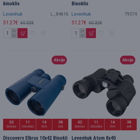
binoklis
Binoklis
Levenhuk
L_84616
Levenhuk
79574
51.27€
51.27€
60.32€
60.32€
Akcija
Akcija
02
11
14
36
02
11
14
36
dienas
stundas
min
sek
dienas
stundas
min
sek
Discovery Elbrus 10x42 Binokļi
Levenhuk Atom 8x40