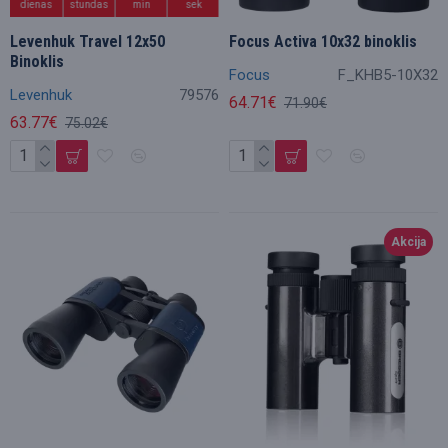
dienas
stundas
min
sek
Levenhuk Travel 12x50
Focus Activa 10x32 binoklis
Binoklis
Focus
F_KHB5-10X32
Levenhuk
79576
64.71€
71.90€
63.77€
75.02€
Akcija