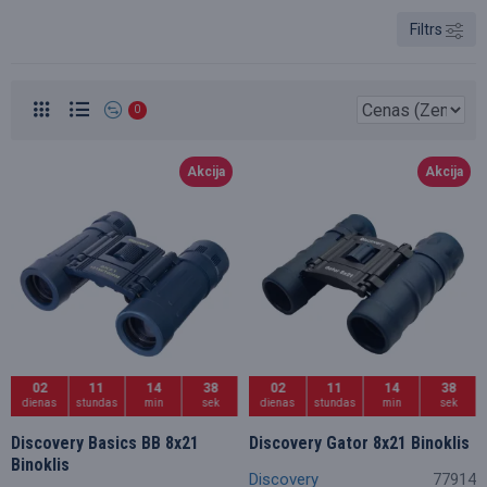
Filtrs
0
Akcija
Akcija
02
11
14
36
02
11
14
36
dienas
stundas
min
sek
dienas
stundas
min
sek
Discovery Basics BB 8x21
Discovery Gator 8x21 Binoklis
Binoklis
Discovery
77914