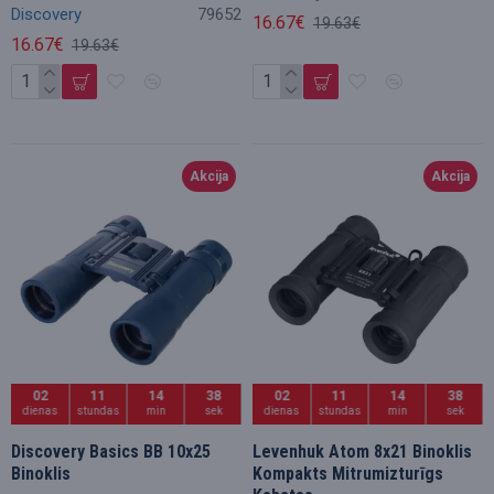
Discovery
79652
16.67€
19.63€
16.67€
19.63€
Akcija
Akcija
02
11
14
36
02
11
14
36
dienas
stundas
min
sek
dienas
stundas
min
sek
Discovery Basics BB 10x25
Levenhuk Atom 8x21 Binoklis
Binoklis
Kompakts Mitrumizturīgs