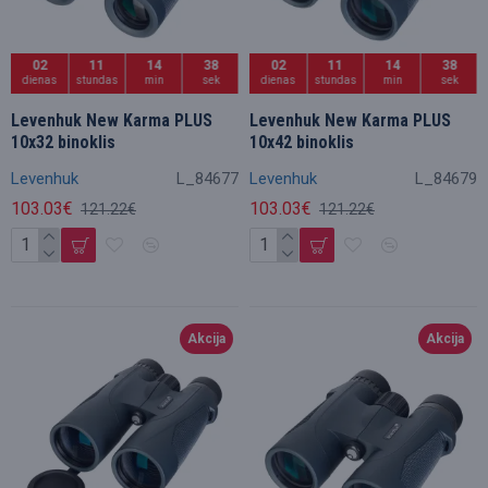
02
11
14
36
02
11
14
36
dienas
stundas
min
sek
dienas
stundas
min
sek
Levenhuk New Karma PLUS
Levenhuk New Karma PLUS
10x32 binoklis
10x42 binoklis
Levenhuk
L_84677
Levenhuk
L_84679
103.03€
103.03€
121.22€
121.22€
Akcija
Akcija