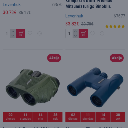
Kompakts Roof Prismas
Levenhuk
79570
Mitrumizturīgs Binoklis
30.73€
36.17€
Levenhuk
67677
33.82€
39.78€
Akcija
Akcija
02
11
14
36
02
11
14
36
dienas
stundas
min
sek
dienas
stundas
min
sek