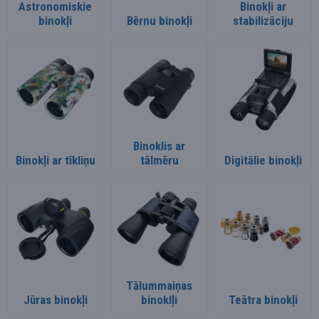
Astronomiskie
Binokļi ar
binokļi
Bērnu binokļi
stabilizāciju
Binoklis ar
Binokļi ar tīkliņu
tālmēru
Digitālie binokļi
Tālummaiņas
Jūras binokļi
binoklļi
Teātra binokļi