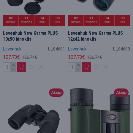
02
11
14
36
02
11
14
36
dienas
stundas
min
sek
dienas
stundas
min
sek
Levenhuk New Karma PLUS
Levenhuk New Karma PLUS
10x50 binoklis
12x42 binoklis
Levenhuk
L_84681
Levenhuk
L_84680
107.73€
107.73€
126.74€
126.74€
Akcija
Akcija