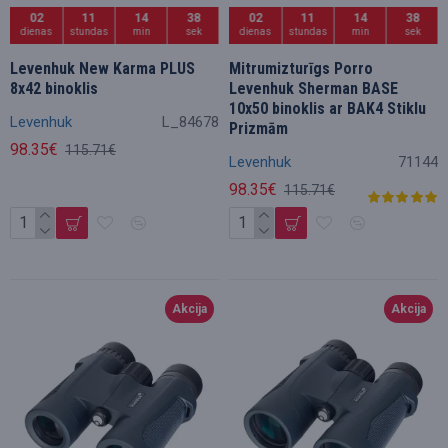
02
11
14
36
02
11
14
36
dienas
stundas
min
sek
dienas
stundas
min
sek
Levenhuk New Karma PLUS
Mitrumizturīgs Porro
8x42 binoklis
Levenhuk Sherman BASE
10x50 binoklis ar BAK4 Stiklu
Levenhuk
L_84678
Prizmām
98.35€
115.71€
Levenhuk
71144
98.35€
115.71€
Akcija
Akcija