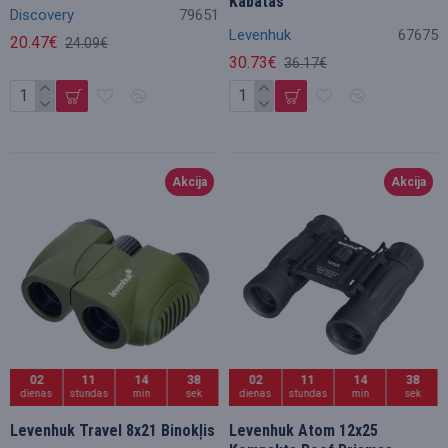
Kabatas
Discovery
79651
Levenhuk
67675
20.47€
24.09€
30.73€
36.17€
Akcija
Akcija
02
11
14
36
02
11
14
36
dienas
stundas
min
sek
dienas
stundas
min
sek
Levenhuk Travel 8x21 Binokļis
Levenhuk Atom 12x25