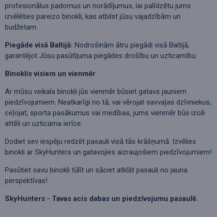
profesionālus padomus un norādījumus, lai palīdzētu jums
izvēlēties pareizo binokli, kas atbilst jūsu vajadzībām un
budžetam.
Piegāde visā Baltijā:
Nodrošinām ātru piegādi visā Baltijā,
garantējot Jūsu pasūtījuma piegādes drošību un uzticamību.
Binoklis visiem un vienmēr
Ar mūsu veikala binokli jūs vienmēr būsiet gatavs jauniem
piedzīvojumiem. Neatkarīgi no tā, vai vērojat savvaļas dzīvniekus,
ceļojat, sporta pasākumus vai medības, jums vienmēr būs izcili
attēli un uzticama ierīce.
Dodiet sev iespēju redzēt pasauli visā tās krāšņumā. Izvēlies
binokli ar SkyHunters un gatavojies aizraujošiem piedzīvojumiem!
Pasūtiet savu binokli tūlīt un sāciet atklāt pasauli no jauna
perspektīvas!
SkyHunters - Tavas acis dabas un piedzīvojumu pasaulē.