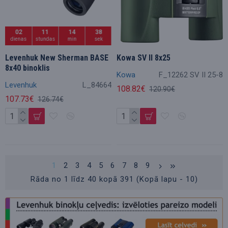
02
11
14
36
dienas
stundas
min
sek
Levenhuk New Sherman BASE
Kowa SV II 8x25
8x40 binoklis
Kowa
F_12262 SV II 25-8
Levenhuk
L_84664
108.82€
120.90€
107.73€
126.74€
1
2
3
4
5
6
7
8
9
Rāda no 1 līdz 40 kopā 391 (Kopā lapu - 10)