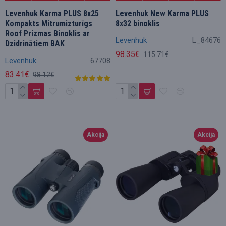
Levenhuk Karma PLUS 8x25
Levenhuk New Karma PLUS
Kompakts Mitrumizturīgs
8x32 binoklis
Roof Prizmas Binoklis ar
Levenhuk
L_84676
Dzidrinātiem BAK
98.35€
115.71€
Levenhuk
67708
83.41€
98.12€
Akcija
Akcija