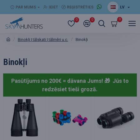
LV
PAR MUMS
IEIET
REĢISTRĒTIES
0
0
0
Binokļi | tālskati | tālmēri u.c.
Binokļi
Binokļi
Pasūtījums no 200€ = dāvana Jums! 🎁
Jūs to
redzēsiet tieši grozā.