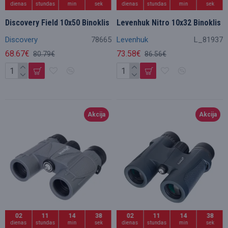
dienas
stundas
min
sek
dienas
stundas
min
sek
Discovery Field 10x50 Binoklis
Levenhuk Nitro 10x32 Binoklis
Discovery
78665
Levenhuk
L_81937
68.67€
73.58€
80.79€
86.56€
Akcija
Akcija
02
11
14
36
02
11
14
36
dienas
stundas
min
sek
dienas
stundas
min
sek