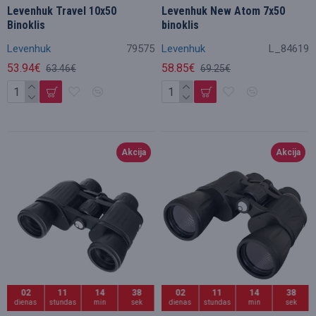
Levenhuk Travel 10x50
Levenhuk New Atom 7x50
Binoklis
binoklis
Levenhuk
79575
Levenhuk
L_84619
53.94€
58.85€
63.46€
69.25€
Akcija
Akcija
02
11
14
36
02
11
14
36
dienas
stundas
min
sek
dienas
stundas
min
sek