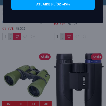
dienas
stundas
min
sek
dienas
stundas
min
sek
ATLAIDES LĪDZ -45%
Levenhuk New Atom 10x50
Levenhuk Nitro 8x32 Binoklis
binoklis
Levenhuk
L_81936
Levenhuk
L_84620
63.77€
75.02€
63.77€
75.02€
Akcija
Akcija
02
11
14
36