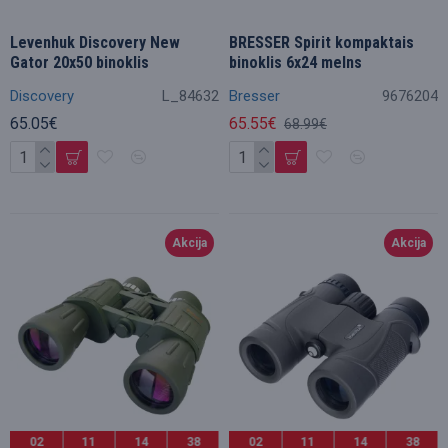
Levenhuk Discovery New
BRESSER Spirit kompaktais
Gator 20x50 binoklis
binoklis 6x24 melns
Discovery
L_84632
Bresser
9676204
65.05€
65.55€
68.99€
Akcija
Akcija
02
11
14
36
02
11
14
36