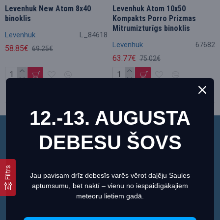
Levenhuk New Atom 8x40
Levenhuk Atom 10x50
binoklis
Kompakts Porro Prizmas
Mitrumizturīgs binoklis
Levenhuk
L_84618
Levenhuk
67682
58.85€
69.25€
63.77€
75.02€
12.-13. AUGUSTA
Akcija
Akcija
DEBESU ŠOVS
Šī vietne izmanto sīkfailus, lai nodrošinātu jums
vislabāko pieredzi mūsu vietnē.
Informācija par sīkdatnēm (cookies)
Filtrs
Jau pavisam drīz debesīs varēs vērot daļēju Saules
aptumsumu, bet naktī – vienu no iespaidīgākajiem
Iestatiet
Piekrītu
meteoru lietiem gadā.
02
11
14
36
02
11
14
36