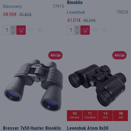
Binoklis
Discovery
77915
Levenhuk
79573
38.95€
45.82€
41.01€
48.24€
Akcija
Akcija
02
11
14
36
dienas
stundas
min
sek
Bresser 7x50 Hunter Binoklis
Levenhuk Atom 8x30