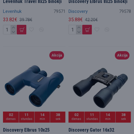
Levenhuk Travel 8x25 binokļi
Discovery Elbrus 8x25 binokļi
Levenhuk
79571
Discovery
79578
33.82€
35.88€
39.78€
42.20€
Akcija
Akcija
02
11
14
36
02
11
14
36
dienas
stundas
min
sek
dienas
stundas
min
sek
Discovery Elbrus 10x25
Discovery Gator 16x32