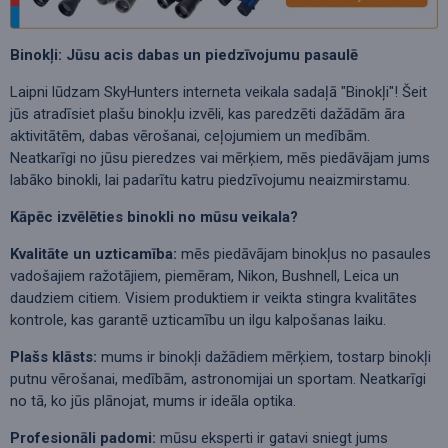
Binokļi: Jūsu acis dabas un piedzīvojumu pasaulē
Laipni lūdzam SkyHunters interneta veikala sadaļā "Binokļi"! Šeit
jūs atradīsiet plašu binokļu izvēli, kas paredzēti dažādām āra
aktivitātēm, dabas vērošanai, ceļojumiem un medībām.
Neatkarīgi no jūsu pieredzes vai mērķiem, mēs piedāvājam jums
labāko binokli, lai padarītu katru piedzīvojumu neaizmirstamu.
Kāpēc izvēlēties binokli no mūsu veikala?
Kvalitāte un uzticamība:
mēs piedāvājam binokļus no pasaules
vadošajiem ražotājiem, piemēram, Nikon, Bushnell, Leica un
daudziem citiem. Visiem produktiem ir veikta stingra kvalitātes
kontrole, kas garantē uzticamību un ilgu kalpošanas laiku.
Plašs klāsts:
mums ir binokļi dažādiem mērķiem, tostarp binokļi
putnu vērošanai, medībām, astronomijai un sportam. Neatkarīgi
no tā, ko jūs plānojat, mums ir ideāla optika.
Profesionāli padomi:
mūsu eksperti ir gatavi sniegt jums