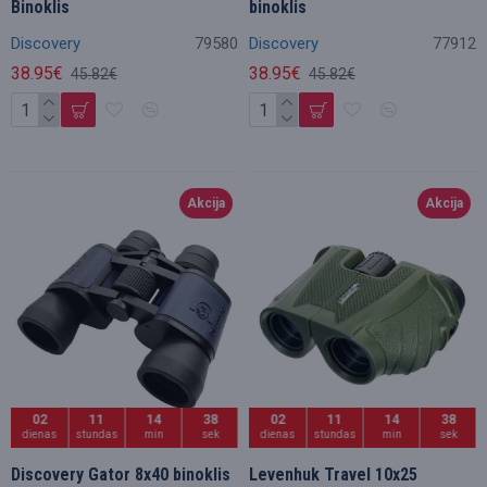
Binoklis
binoklis
Discovery
79580
Discovery
77912
38.95€
38.95€
45.82€
45.82€
Akcija
Akcija
02
11
14
36
02
11
14
36
dienas
stundas
min
sek
dienas
stundas
min
sek
Discovery Gator 8x40 binoklis
Levenhuk Travel 10x25