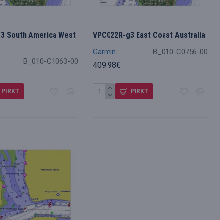
3 South America West
VPC022R-g3 East Coast Australia
Garmin
B_010-C0756-00
B_010-C1063-00
409.98€
PIRKT
PIRKT