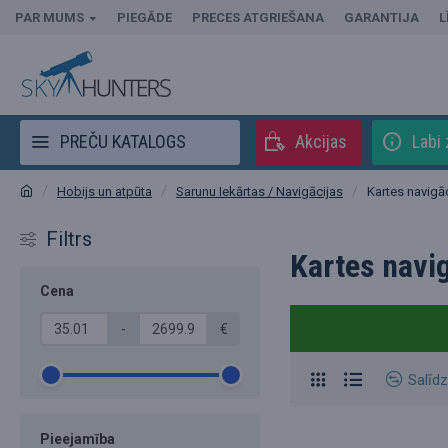
PAR MUMS
PIEGĀDE
PRECES ATGRIEŠANA
GARANTIJA
L
PREČU KATALOGS
Akcijas
Labi 
Hobijs un atpūta
Sarunu Iekārtas / Navigācijas
Kartes navigāc
Filtrs
Kartes navig
Cena
-
€
Salīdz
Pieejamība