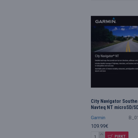
City Navigator Southe
Navteq NT microSD/SD
Garmin
B_0
109.99€
PIRKT