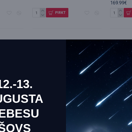
169.99€
PIRKT
12.-13.
UGUSTA
EBESU
tne izmanto sīkfailus, lai nodrošinātu jums vislabāko pieredzi m
ŠOVS
a, East
HXEU069R-g3 Caspian-Ulyanovsk-
MicroSD/SD
.
Informācija par sīkdatnēm (cookies)
Orsk
Australia