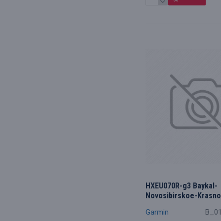
HXEU070R-g3 Baykal-
Novosibirskoe-Krasn
Garmin
B_0