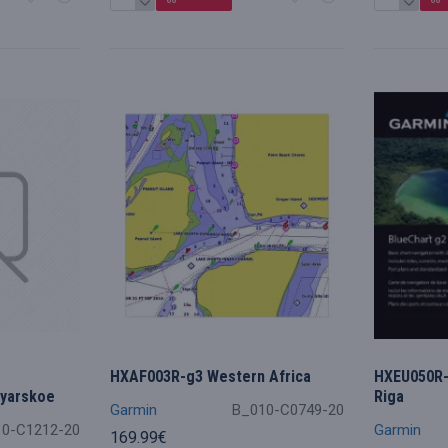
HXAF003R-g3 Western Africa
HXEU050R-g
oyarskoe
Riga
Garmin
B_010-C0749-20
10-C1212-20
Garmin
169.99€