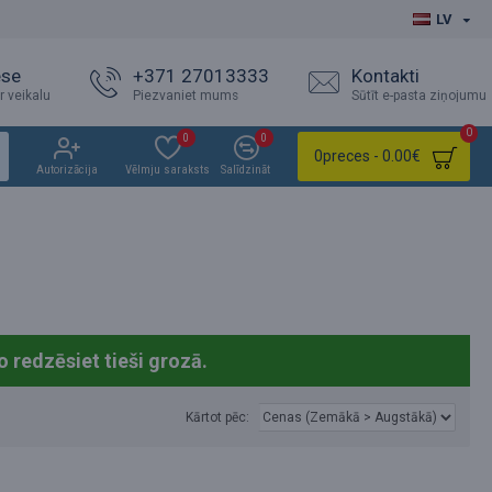
LV
ese
+371 27013333
Kontakti
r veikalu
Piezvaniet mums
Sūtīt e-pasta ziņojumu
0
0
0
0
preces - 0.00€
Autorizācija
Vēlmju saraksts
Salīdzināt
o redzēsiet tieši grozā.
Kārtot pēc: