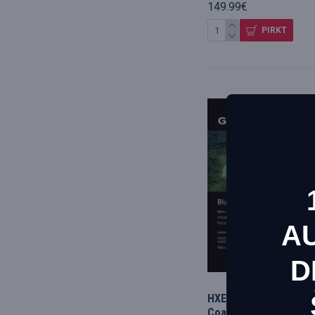
149.99€
PIRKT
A
D
Šī vie
HXEU065R-g3 Baltic Se
vietnē
Coast