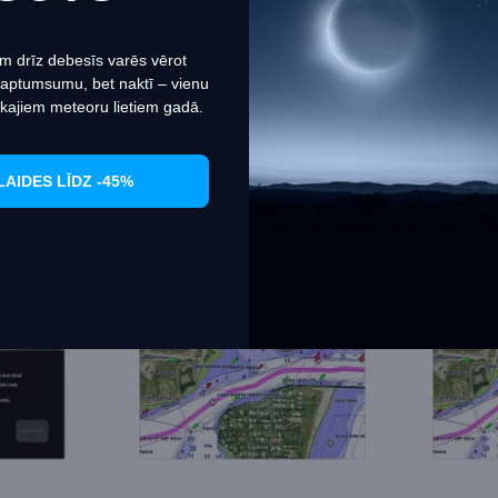
10-C0849-20
Garmin
B_010-C1211-20
Garmin
Iestatiet
Piekrītu
m drīz debesīs varēs vērot
169.99€
169.99€
 aptumsumu, bet naktī – vienu
PIRKT
kajiem meteoru lietiem gadā.
LAIDES LĪDZ -45%