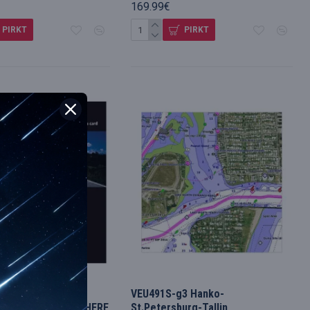
169.99€
PIRKT
PIRKT
ūsu
,City Navigator
VEU491S-g3 Hanko-
 & New Zealand NT-HERE
St.Petersburg-Tallin