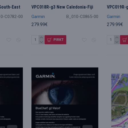
South-East
VPC018R-g3 New Caledonia-Fiji
VPC019R-g
10-C0782-00
Garmin
B_010-C0865-00
Garmin
279.99€
279.99€
PIRKT