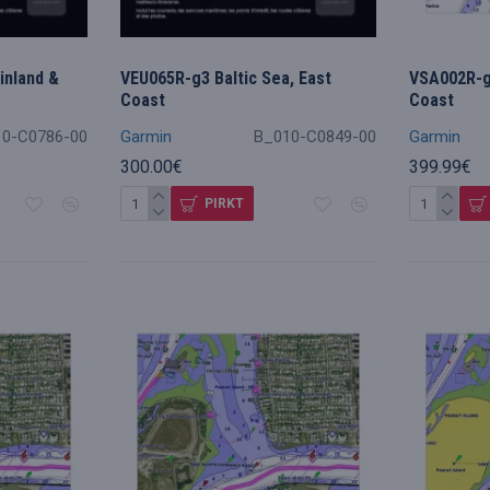
inland &
VEU065R-g3 Baltic Sea, East
VSA002R-g
Coast
Coast
10-C0786-00
Garmin
B_010-C0849-00
Garmin
300.00€
399.99€
PIRKT