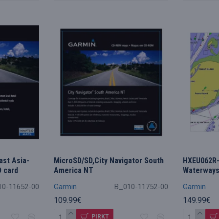
ast Asia-
MicroSD/SD,City Navigator South
HXEU062R-
 card
America NT
Waterway
10-11652-00
Garmin
B_010-11752-00
Garmin
109.99€
149.99€
PIRKT