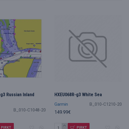
g3 Russian Inland
HXEU068R-g3 White Sea
s
Garmin
B_010-C1210-20
B_010-C1048-20
149.99€
PIRKT
PIRKT