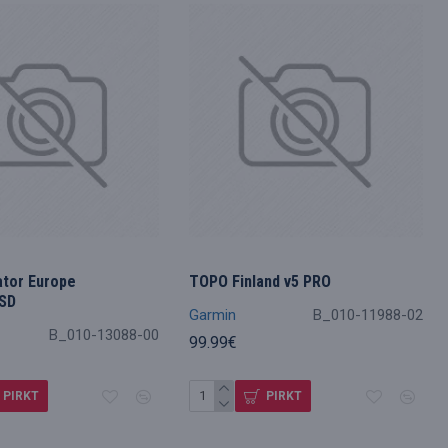
ator Europe
TOPO Finland v5 PRO
SD
Garmin
B_010-11988-02
B_010-13088-00
99.99€
PIRKT
PIRKT