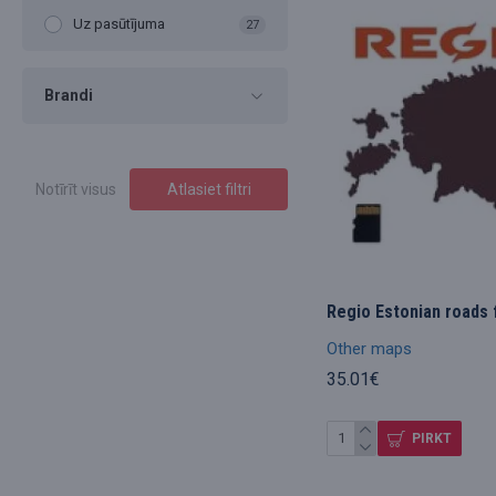
Uz pasūtījuma
27
Brandi
Notīrīt visus
Atlasiet filtri
Regio Estonian roads 
Other maps
35.01€
PIRKT