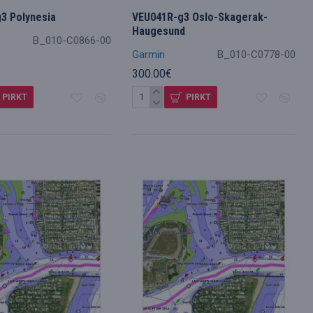
3 Polynesia
VEU041R-g3 Oslo-Skagerak-
Haugesund
B_010-C0866-00
Garmin
B_010-C0778-00
300.00€
PIRKT
PIRKT