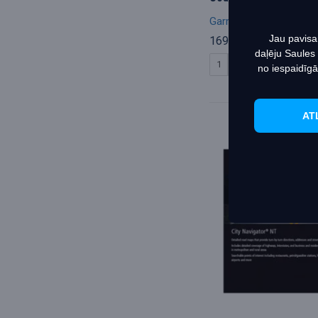
Garmin
B_0
Jau pavisa
169.99€
daļēju Saules
PIRKT
no iespaidīgā
AT