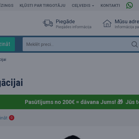
ĪZINGS
KĻŪSTI PAR TIRGOTĀJU
CEĻVEDIS
KONTAKTI
Piegāde
Mūsu adr
Piegādes informācija
Informācija pa
zināt
ijai
ācijai
Pasūtījums no 200€ = dāvana Jums! 🎁
Jūs t
ināt
0