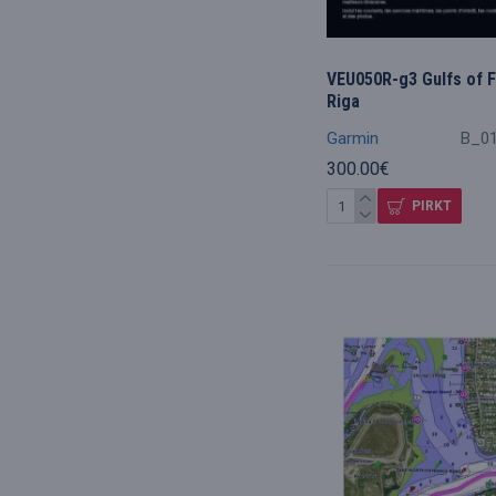
VEU050R-g3 Gulfs of F
Riga
Garmin
B_0
300.00€
PIRKT