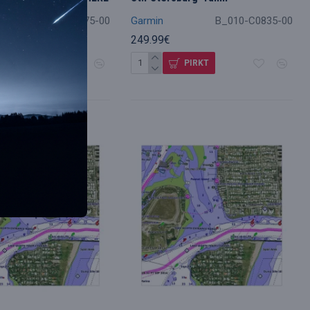
B_010-11875-00
Garmin
B_010-C0835-00
249.99€
PIRKT
PIRKT