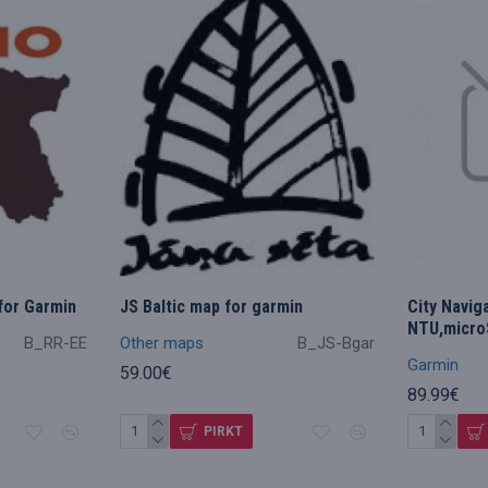
for Garmin
JS Baltic map for garmin
City Navig
NTU,micro
B_RR-EE
Other maps
B_JS-Bgar
Garmin
59.00€
89.99€
PIRKT