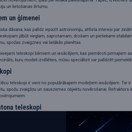
iju un lietošanas ērtumu.
em un ģimenei
liska dāvana, kas palīdz iepazīt astronomiju, attīsta interesi par zin
skopam jābūt vieglam, saprotamam, drošam un pietiekami stabilam. Ļot
, spožas zvaigznes vai lielākās planētas.
ieejami teleskopi bērniem un iesācējiem, kas piemēroti pirmajiem a
iecināts, kuru modeli izvēlēties, mūsu speciālisti var palīdzēt pieme
skopi
 lēcu teleskopi ir vieni no populārākajiem modeļiem iesācējiem. Tie ir 
tu, spožu zvaigžņu un sauszemes objektu novērošanai. Refraktors ir l
novērojumiem.
ūtona teleskopi
anto spoguli, kas savāc gaismu un ļauj iegūt lielāku apertūru par izd
rošina labu gaismas savākšanas spēju un ir piemēroti Mēness, planētu
vēlaties vairāk redzēt dziļā kosmosa objektus.