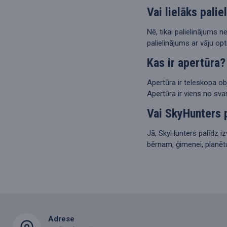
Vai lielāks pali
Nē, tikai palielinājums 
palielinājums ar vāju opt
Kas ir apertūra?
Apertūra ir teleskopa ob
Apertūra ir viens no sva
Vai SkyHunters p
Jā, SkyHunters palīdz i
bērnam, ģimenei, planēt
Adrese