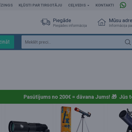
ĪZINGS
KĻŪSTI PAR TIRGOTĀJU
CEĻVEDIS
KONTAKTI
Piegāde
Mūsu adr
Piegādes informācija
Informācija pa
zināt
Pasūtījums no 200€ = dāvana Jums! 🎁
Jūs t