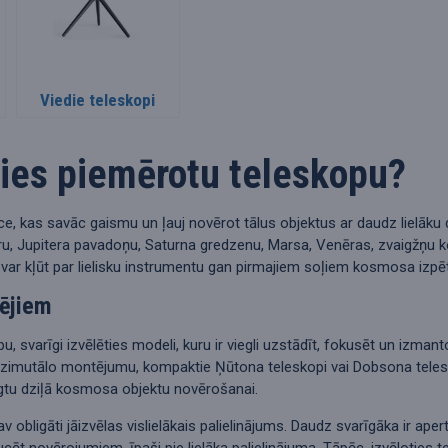
Viedie teleskopi
ties piemērotu teleskopu?
īce, kas savāc gaismu un ļauj novērot tālus objektus ar daudz lielāku 
u, Jupitera pavadoņu, Saturna gredzenu, Marsa, Venēras, zvaigžņu kop
var kļūt par lielisku instrumentu gan pirmajiem soļiem kosmosa izp
ējiem
u, svarīgi izvēlēties modeli, kuru ir viegli uzstādīt, fokusēt un izma
 azimutālo montējumu, kompaktie Ņūtona teleskopi vai Dobsona teleskop
gtu dziļā kosmosa objektu novērošanai.
obligāti jāizvēlas vislielākais palielinājums. Daudz svarīgāka ir apert
ucēt novērojumiem, īpaši pie lielāka palielinājuma. Tāpēc, izvēloties t