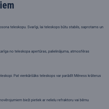
piem
bsona teleskopu. Svarīgi, lai teleskops būtu stabils, saprotams un
karīga no teleskopa apertūras, palielinājuma, atmosfēras
teleskopi. Pat vienkāršāks teleskops var parādīt Mēness krāterus
ērojumiem bieži pietiek ar nelielu refraktoru vai bērnu