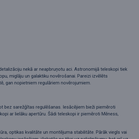
detalizāciju nekā ar neapbruņotu aci. Astronomijā teleskopi tiek
u, miglāju un galaktiku novērošanai. Pareizi izvēlēts
ētē, gan nopietniem regulāriem novērojumiem.
ntot bez sarežģītas regulēšanas. Iesācējiem bieži piemēroti
i ar lielāku apertūru. Šādi teleskopi ir piemēroti Mēness,
ūra, optikas kvalitāte un montējuma stabilitāte. Pārāk viegls vai
eleskopu iesācējam, jāskatās ne tikai uz palielinājumu, bet arī uz