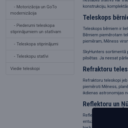
konstrukciju, komplektāc
- Motorizācija un GoTo
modernizācija
Teleskops bērni
- Piederumi teleskopa
Teleskops bērniem ir lie
stiprinājumiem un statīvam
Bērniem piemērotam tele
piemēram, Mēness virsmu
- Teleskopa stiprinājumi
SkyHunters sortimentā p
- Teleskopu statīvi
pilsētas. Ja neesat pārl
Refraktoru tele
Viedie teleskopi
Refraktoru teleskopi jeb
piemēroti Mēness, planē
ikdienas astronomijas 
Reflektoru un Ņ
Reflektoru teleskopi izm
entuziastiem, jo tie nod
bieži ir laba izvēle, ja 