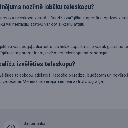
elinājums nozīmē labāku teleskopu?
nenosaka teleskopa kvalitāti. Daudz svarīgāka ir apertūra, optikas kval
iku vai nestabilu statīvu var dot sliktāku attēlu.
jektīva vai spoguļa diametrs. Jo lielāka apertūra, jo vairāk gaismas 
rīgākajiem parametriem, izvēloties teleskopu astronomijai.
alīdz izvēlēties teleskopu?
zvēlēties teleskopu atbilstoši lietotāja pieredzei, budžetam un novē
u vērošanai, Mēness novērojumiem vai astrofotogrāfijai.
Darba laiks