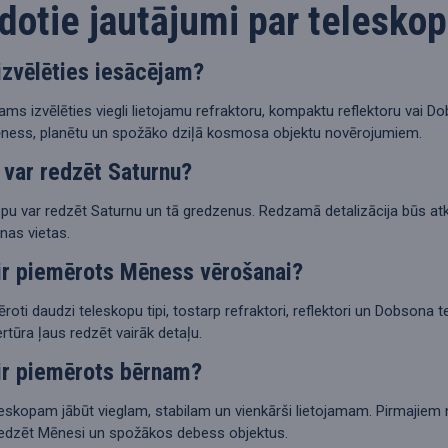
dotie jautājumi par telesko
izvēlēties iesācējam?
ams izvēlēties viegli lietojamu refraktoru, kompaktu reflektoru vai Do
ness, planētu un spožāko dziļā kosmosa objektu novērojumiem.
 var redzēt Saturnu?
opu var redzēt Saturnu un tā gredzenus. Redzamā detalizācija būs at
nas vietas.
ir piemērots Mēness vērošanai?
ti daudzi teleskopu tipi, tostarp refraktori, reflektori un Dobsona 
pertūra ļaus redzēt vairāk detaļu.
ir piemērots bērnam?
kopam jābūt vieglam, stabilam un vienkārši lietojamam. Pirmajiem nov
i redzēt Mēnesi un spožākos debess objektus.