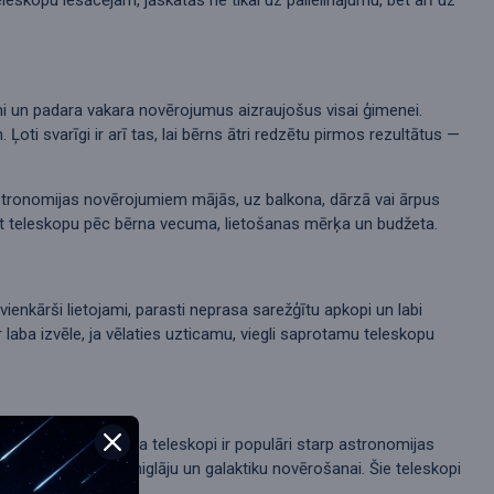
ātni un padara vakara novērojumus aizraujošus visai ģimenei.
i svarīgi ir arī tas, lai bērns ātri redzētu pirmos rezultātus —
stronomijas novērojumiem mājās, uz balkona, dārzā vai ārpus
klēt teleskopu pēc bērna vecuma, lietošanas mērķa un budžeta.
vienkārši lietojami, parasti neprasa sarežģītu apkopi un labi
aba izvēle, ja vēlaties uzticamu, viegli saprotamu teleskopu
evīgāku cenu. Ņūtona teleskopi ir populāri starp astronomijas
, zvaigžņu kopu, miglāju un galaktiku novērošanai. Šie teleskopi