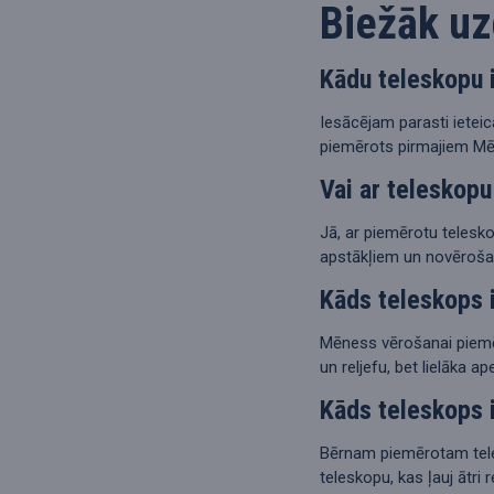
Biežāk uz
Kādu teleskopu 
Iesācējam parasti ieteic
piemērots pirmajiem Mē
Vai ar teleskopu
Jā, ar piemērotu telesk
apstākļiem un novēroša
Kāds teleskops 
Mēness vērošanai piemēro
un reljefu, bet lielāka a
Kāds teleskops 
Bērnam piemērotam teles
teleskopu, kas ļauj ātr