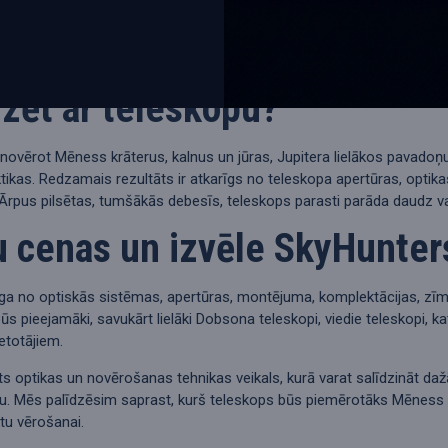
ntot vienu aprīkojuma komplektu, bet miglāju un galaktiku fotografē
era un papildu piederumi. SkyHunters piedāvā arī teleskopu kameras
dzēt ar teleskopu?
novērot Mēness krāterus, kalnus un jūras, Jupitera lielākos pavadoņ
ktikas. Redzamais rezultāts ir atkarīgs no teleskopa apertūras, opti
rpus pilsētas, tumšākās debesīs, teleskops parasti parāda daudz v
 cenas un izvēle SkyHunter
īga no optiskās sistēmas, apertūras, montējuma, komplektācijas, zīm
s pieejamāki, savukārt lielāki Dobsona teleskopi, viedie teleskopi, k
etotājiem.
ēts optikas un novērošanas tehnikas veikals, kurā varat salīdzināt 
ju. Mēs palīdzēsim saprast, kurš teleskops būs piemērotāks Mēness 
tu vērošanai.