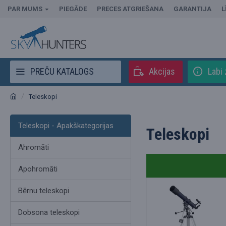
PAR MUMS
PIEGĀDE
PRECES ATGRIEŠANA
GARANTIJA
L
PREČU KATALOGS
Akcijas
Labi 
Teleskopi
Teleskopi - Apakškategorijas
Teleskopi
Ahromāti
Apohromāti
Bērnu teleskopi
Dobsona teleskopi