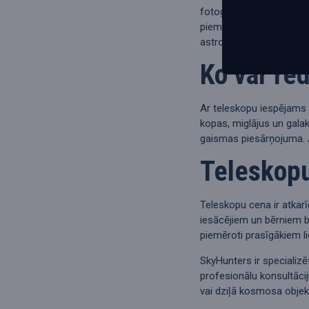
fotografēšanai var izma
piemērota teleskopu kam
astrofotogrāfijai.
Ko var re
Ar teleskopu iespējams 
kopas, miglājus un gala
gaismas piesārņojuma. Ā
Teleskopu
Teleskopu cena ir atkar
iesācējiem un bērniem bū
piemēroti prasīgākiem li
SkyHunters ir specializ
profesionālu konsultāci
vai dziļā kosmosa objek