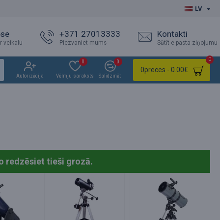
LV
ese
+371 27013333
Kontakti
r veikalu
Piezvaniet mums
Sūtīt e-pasta ziņojumu
0
0
0
0
preces - 0.00€
Autorizācija
Vēlmju saraksts
Salīdzināt
o redzēsiet tieši grozā.