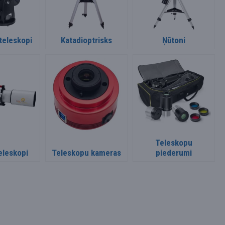
teleskopi
Katadioptrisks
Ņūtoni
Teleskopu
eleskopi
Teleskopu kameras
piederumi