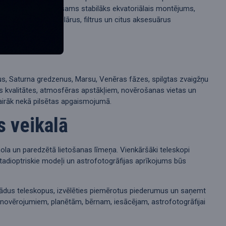
šanai bieži nepieciešams stabilāks ekvatoriālais montējums,
, montējumus, okulārus, filtrus un citus aksesuārus
us, Saturna gredzenus, Marsu, Venēras fāzes, spilgtas zvaigžņu
kas kvalitātes, atmosfēras apstākļiem, novērošanas vietas un
airāk nekā pilsētas apgaismojumā.
s veikalā
ola un paredzētā lietošanas līmeņa. Vienkāršāki teleskopi
atadioptriskie modeļi un astrofotogrāfijas aprīkojums būs
dažādus teleskopus, izvēlēties piemērotus piederumus un saņemt
novērojumiem, planētām, bērnam, iesācējam, astrofotogrāfijai