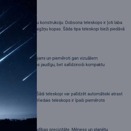
āršu vadību un stabilu konstrukciju. Dobsona teleskops ir ļoti laba
s, galaktikas vai zvaigžņu kopas. Šāda tipa teleskopi bieži piedāvā
akti, ērti transportējami un piemēroti gan vizuāliem
ūsu
etotājiem, kuri vēlas jaudīgu, bet salīdzinoši kompaktu
eļu uz astronomiju. Šādi teleskopi var palīdzēt automātiski atrast
z lielas pieredzes. Viedais teleskops ir īpaši piemērots
, gaismas spēks un vadības precizitāte. Mēness un planētu