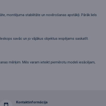
itāte, montējuma stabilitāte un novērošanas apstākļi. Pārāk liels
teleskops savāc un jo vājākus objektus iespējams saskatīt.
rošanas mērķim. Mēs varam ieteikt piemērotu modeli iesācējam,
Kontaktinformācija