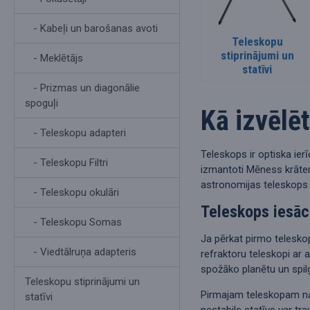
- Kabeļi un barošanas avoti
Teleskopu
stiprinājumi un
- Meklētājs
statīvi
- Prizmas un diagonālie
spoguļi
Kā izvēlē
- Teleskopu adapteri
Teleskops ir optiska ier
- Teleskopu Filtri
izmantoti Mēness krāter
astronomijas teleskops 
- Teleskopu okulāri
Teleskops iesāc
- Teleskopu Somas
Ja pērkat pirmo teleskop
- Viedtālruņa adapteris
refraktoru teleskopi ar
spožāko planētu un spil
Teleskopu stiprinājumi un
Pirmajam teleskopam nav 
statīvi
nestabils statīvs var tra