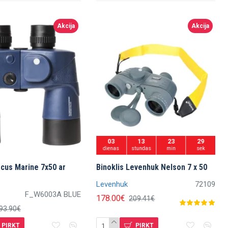
Akcija
Akcija
03
13
23
27
dienas
stundas
min
sek
ocus Marine 7x50 ar
Binoklis Levenhuk Nelson 7 x 50
Levenhuk
72109
F_W6003A BLUE
178.00€
209.41€
93.90€
PIRKT
PIRKT