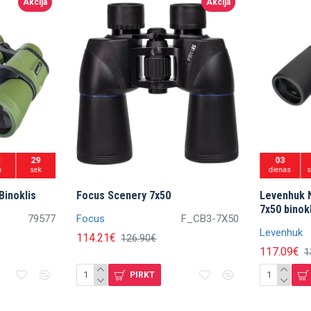
Akcija
Akcija
3
27
03
n
sek
dienas
Binoklis
Focus Scenery 7x50
Levenhuk 
7x50 binok
79577
Focus
F_CB3-7X50
Levenhuk
114.21€
126.90€
117.09€
1
PIRKT