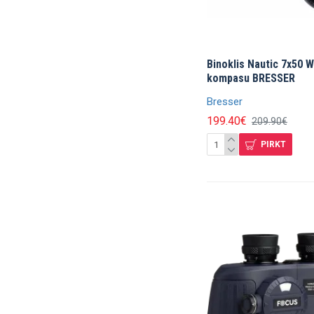
Binoklis Nautic 7x50 W
kompasu BRESSER
Bresser
199.40€
209.90€
PIRKT