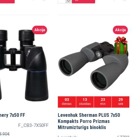
Akcija
Akcija
03
13
23
27
dienas
stundas
min
sek
nery 7x50 FF
Levenhuk Sherman PLUS 7x50
Kompakts Porro Prizmas
F_CB3-7X50FF
Mitrumizturīgs binoklis
8.90€