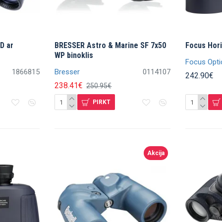
D ar
BRESSER Astro & Marine SF 7x50
Focus Hor
WP binoklis
Focus Opti
1866815
Bresser
0114107
242.90€
238.41€
250.95€
PIRKT
Akcija