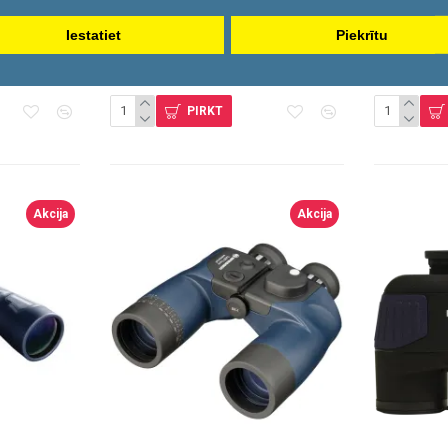
1866934
Focus
F_BMA1 7X50
Bresser
Iestatiet
Piekrītu
139.40€
149.52€
154.90€
1
PIRKT
Akcija
Akcija