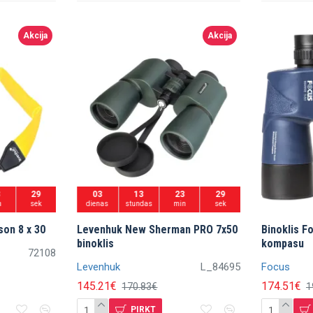
Akcija
Akcija
3
27
03
13
23
27
n
sek
dienas
stundas
min
sek
son 8 x 30
Levenhuk New Sherman PRO 7x50
Binoklis F
binoklis
kompasu
72108
Levenhuk
L_84695
Focus
145.21€
174.51€
170.83€
1
PIRKT