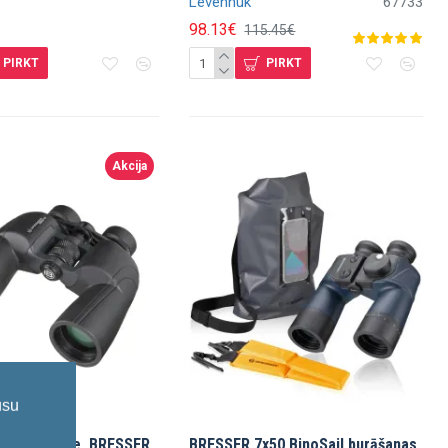
Levenhuk
67733
98.13€
115.45€
PIRKT
PIRKT
Akcija
ūsu
x50 Corvette, BRESSER
BRESSER 7x50 BinoSail burāšanas