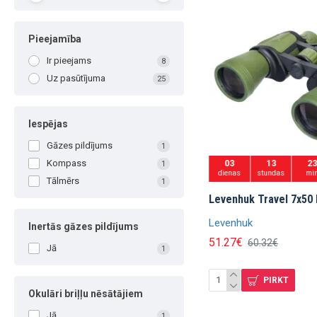
Pieejamība
Ir pieejams
8
Uz pasūtījuma
25
Iespējas
Gāzes pildījums
1
Kompass
03
13
2
1
dienas
stundas
mi
Tālmērs
1
Levenhuk Travel 7x50 
Levenhuk
Inertās gāzes pildījums
51.27€
60.32€
Jā
1
PIRKT
Okulāri briļļu nēsātājiem
Jā
1