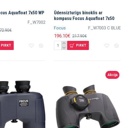
ocus Aquafloat 7x50 WP
Ūdensizturīgs binoklis ar
kompasu Focus Aquafloat 7x50
F_W7002
Focus
F_W7003 C BLUE
72.90€
196.10€
217.90€
PIRKT
PIRKT
Akcija