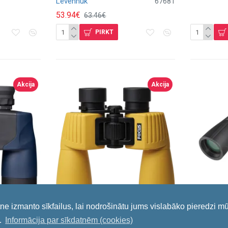
Levenhuk
67681
53.94€
63.46€
PIRKT
Akcija
Akcija
tne izmanto sīkfailus, lai nodrošinātu jums vislabāko pieredzi m
.
Informācija par sīkdatnēm (cookies)
inoklis
Focus Sailor III 7x50 WP
Binoklis 7