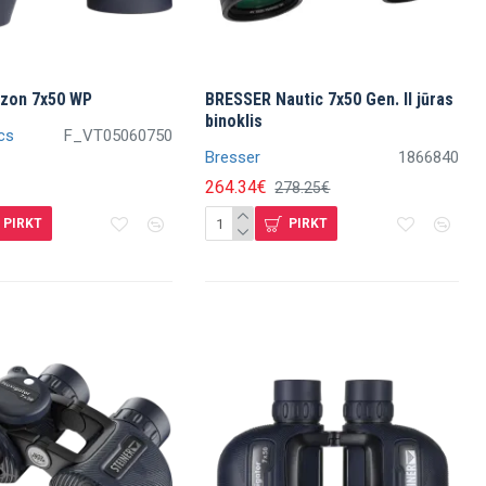
izon 7x50 WP
BRESSER Nautic 7x50 Gen. II jūras
binoklis
cs
F_VT05060750
Bresser
1866840
264.34€
278.25€
PIRKT
PIRKT