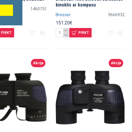
binoklis ar kompasu
1460751
Bresser
9666932
57.40€
151.20€
PIRKT
PIRKT
Akcija
Akcija