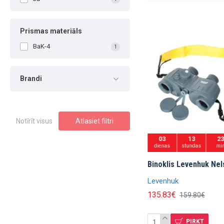
Prismas materiāls
BaK-4
1
Brandi
Notīrīt visus
Atlasiet filtri
03
13
2
dienas
stundas
mi
Binoklis Levenhuk Nel
Levenhuk
135.83€
159.80€
PIRKT