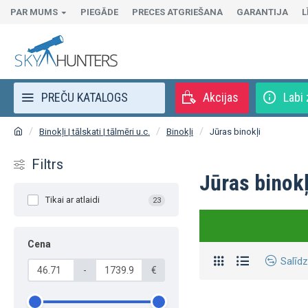
PAR MUMS
PIEGĀDE
PRECES ATGRIEŠANA
GARANTIJA
L
PREČU KATALOGS
Akcijas
Labi 
Binokļi | tālskati | tālmēri u.c.
Binokļi
Jūras binokļi
Filtrs
Jūras binokļ
Tikai ar atlaidi
23
Cena
Salīdz
-
€