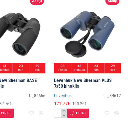
Akcija
Akcija
13
23
27
03
13
23
27
stundas
min
sek
dienas
stundas
min
sek
New Sherman BASE
Levenhuk New Sherman PLUS
lis
7x50 binoklis
L_84666
Levenhuk
L_84612
121.77€
37.76€
143.26€
PIRKT
PIRKT