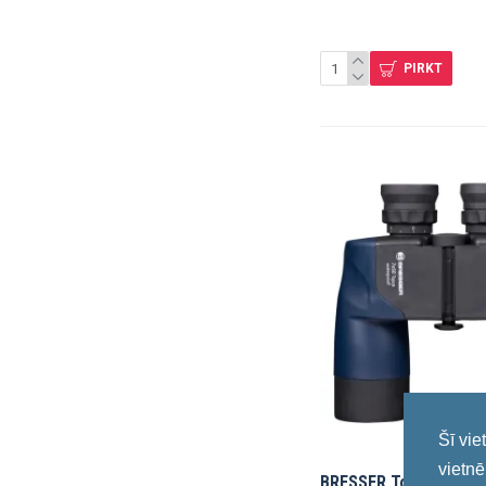
PIRKT
Šī vie
vietnē
BRESSER Topas 7x50 B