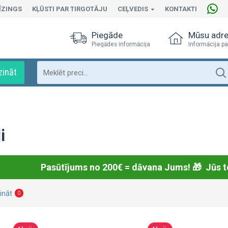
ĪZINGS
KĻŪSTI PAR TIRGOTĀJU
CEĻVEDIS
KONTAKTI
Piegāde
Mūsu adr
Piegādes informācija
Informācija pa
zināt
i
Pasūtījums no 200€ = dāvana Jums! 🎁
Jūs t
ināt
0