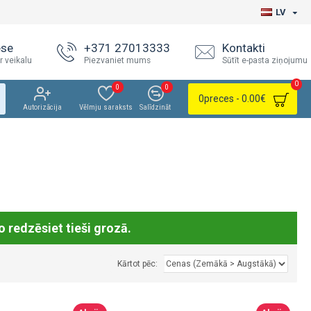
LV
ese
+371 27013333
Kontakti
r veikalu
Piezvaniet mums
Sūtīt e-pasta ziņojumu
0
0
0
0
preces - 0.00€
Autorizācija
Vēlmju saraksts
Salīdzināt
o redzēsiet tieši grozā.
Kārtot pēc: