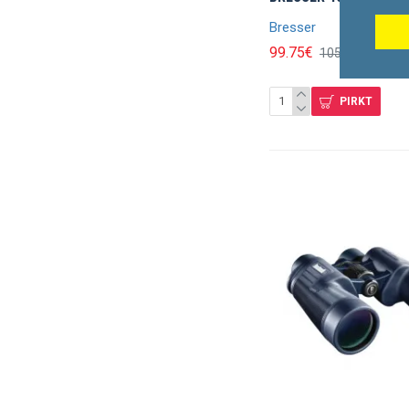
Bresser
99.75€
105.00€
PIRKT