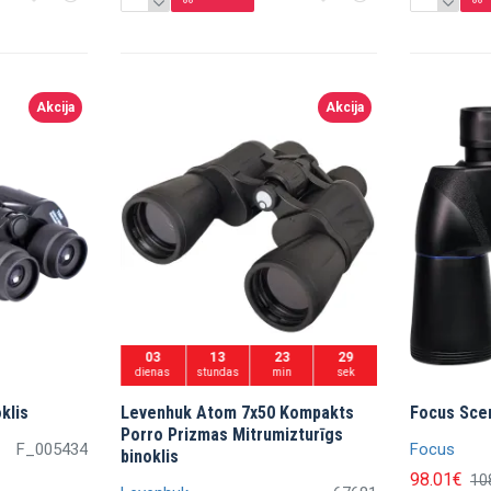
Akcija
Akcija
03
13
23
27
dienas
stundas
min
sek
klis
Levenhuk Atom 7x50 Kompakts
Focus Sce
Porro Prizmas Mitrumizturīgs
F_005434
Focus
binoklis
98.01€
10