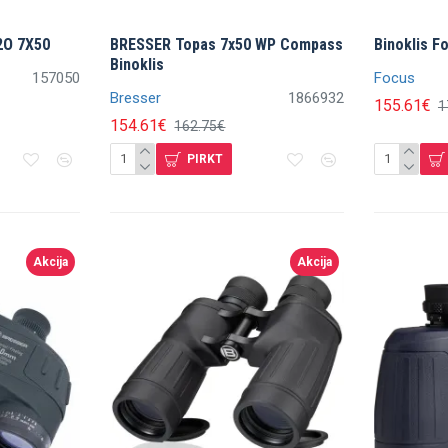
2O 7X50
BRESSER Topas 7x50 WP Compass
Binoklis F
Binoklis
157050
Focus
Bresser
1866932
155.61€
1
154.61€
162.75€
PIRKT
Akcija
Akcija