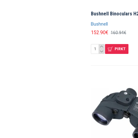
Bushnell Binoculars H
Bushnell
152.90€
160.94€
PIRKT