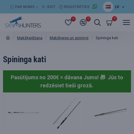
LV
PAR MUMS
IEIET
REĢISTRĒTIES
0
0
0
Makšķerēšana
Makšķeres un spiningi
Spininga kati
Spininga kati
Pasūtījums no 200€ = dāvana Jums! 🎁
Jūs to
redzēsiet tieši grozā.