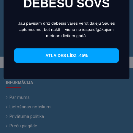
DEBESU ŠOVS
Bezmaksas autostāvieta blakus veikalam.
vislabāko pieredzi mūsu vietnē.
Darba laiks
Informācija par sīkdatnēm (cookies)
Katru darba dienu no 10:00 līdz 18:00
Jau pavisam drīz debesīs varēs vērot daļēju Saules
Sestdien no 10:00 līdz 16:00
aptumsumu, bet naktī – vienu no iespaidīgākajiem
Iestatiet
Piekrītu
meteoru lietiem gadā.
Kontaktinformācija
+371 27013333
WhatsApp
+371 23003317
ATLAIDES LĪDZ -45%
info@skyhunters.lv
INFORMĀCIJA
Par mums
Lietošanas noteikumi
Privātuma politika
Preču piegāde