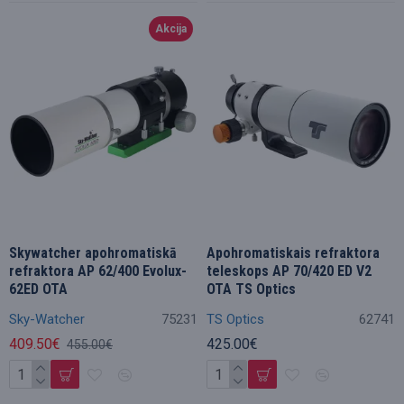
Akcija
Skywatcher apohromatiskā
Apohromatiskais refraktora
refraktora AP 62/400 Evolux-
teleskops AP 70/420 ED V2
62ED OTA
OTA TS Optics
Sky-Watcher
75231
TS Optics
62741
409.50€
425.00€
455.00€