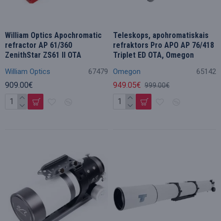
William Optics Apochromatic
Teleskops, apohromatiskais
refractor AP 61/360
refraktors Pro APO AP 76/418
ZenithStar ZS61 II OTA
Triplet ED OTA, Omegon
William Optics
67479
Omegon
65142
909.00€
949.05€
999.00€