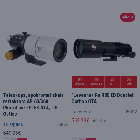
Akcija
01
18
21
54
dienas
stundas
min
sek
Teleskops, apohromatiskais
"Levenhuk Ra R80 ED Doublet
refraktors AP 60/360
Carbon OTA
PhotoLine FPL53 OTA, TS
Levenhuk
35002
Optics
562.23€
661.45€
TS Optics
56054
549.95€