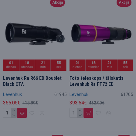
Akcija
Akcija
01
18
21
54
01
18
21
54
dienas
stundas
min
sek
dienas
stundas
min
sek
Levenhuk Ra R66 ED Doublet
Foto teleskops / tālskatis
Black OTA
Levenhuk Ra FT72 ED
Levenhuk
61945
Levenhuk
61705
356.05€
393.54€
418.89€
462.99€