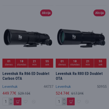
Akcija
Akcija
01
18
21
54
01
18
21
54
dienas
stundas
min
sek
dienas
stundas
min
sek
Levenhuk Ra R66 ED Doublet
Levenhuk Ra R80 ED Doublet
Carbon OTA
OTA
Levenhuk
44737
Levenhuk
50955
449.77€
524.74€
529.15€
617.34€