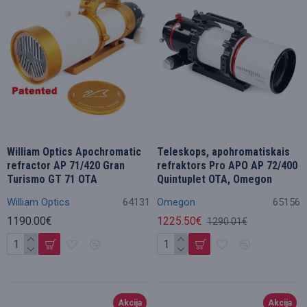
William Optics Apochromatic
Teleskops, apohromatiskais
refractor AP 71/420 Gran
refraktors Pro APO AP 72/400
Turismo GT 71 OTA
Quintuplet OTA, Omegon
William Optics
64131
Omegon
65156
1190.00€
1225.50€
1290.01€
Akcija
Akcija