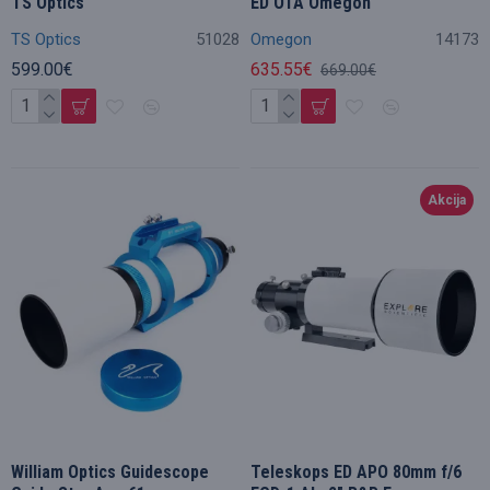
TS Optics
ED OTA Omegon
TS Optics
51028
Omegon
14173
599.00€
635.55€
669.00€
Akcija
William Optics Guidescope
Teleskops ED APO 80mm f/6