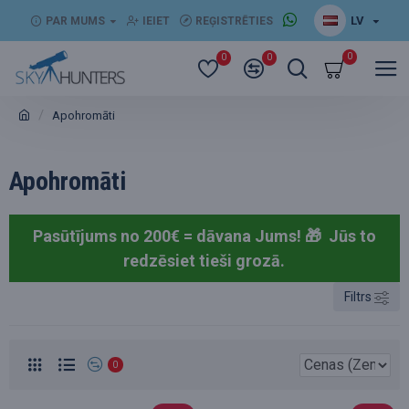
LV
PAR MUMS
IEIET
REĢISTRĒTIES
0
0
0
Apohromāti
Apohromāti
Pasūtījums no 200€ = dāvana Jums! 🎁
Jūs to
redzēsiet tieši grozā.
Filtrs
0