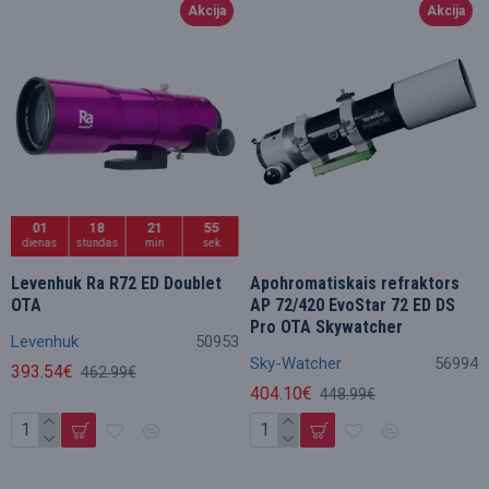
Akcija
Akcija
01
18
21
54
dienas
stundas
min
sek
Levenhuk Ra R72 ED Doublet
Apohromatiskais refraktors
OTA
AP 72/420 EvoStar 72 ED DS
Pro OTA Skywatcher
Levenhuk
50953
Sky-Watcher
56994
393.54€
462.99€
404.10€
448.99€