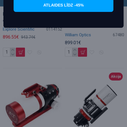
ATLAIDES LĪDZ -45%
Explore Scientific AR152 f/6.5
William Optics Apochromatic
Air-Spaced Doublet OTA
refractor AP 61/360
ZenithStar ZS61 II OTA
Explore Scientific
0114152
William Optics
67480
896.55€
943.74€
899.01€
Akcija