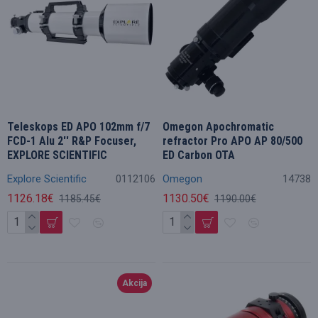
Teleskops ED APO 102mm f/7
Omegon Apochromatic
FCD-1 Alu 2'' R&P Focuser,
refractor Pro APO AP 80/500
EXPLORE SCIENTIFIC
ED Carbon OTA
Explore Scientific
0112106
Omegon
14738
1126.18€
1130.50€
1185.45€
1190.00€
Akcija