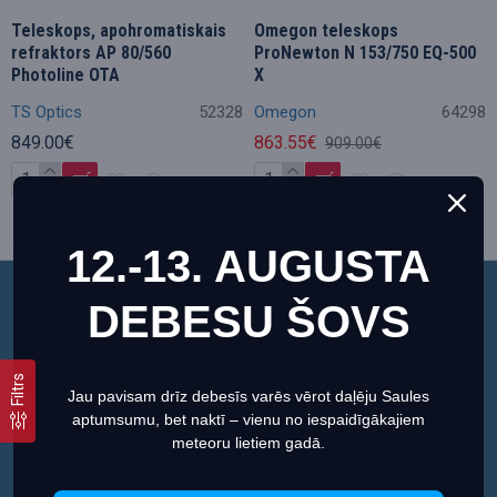
Teleskops, apohromatiskais
Omegon teleskops
refraktors AP 80/560
ProNewton N 153/750 EQ-500
Photoline OTA
X
TS Optics
52328
Omegon
64298
849.00€
863.55€
909.00€
12.-13. AUGUSTA
Akcija
DEBESU ŠOVS
Šī vietne izmanto sīkfailus, lai nodrošinātu jums
vislabāko pieredzi mūsu vietnē.
Informācija par sīkdatnēm (cookies)
Filtrs
Jau pavisam drīz debesīs varēs vērot daļēju Saules
aptumsumu, bet naktī – vienu no iespaidīgākajiem
Iestatiet
Piekrītu
meteoru lietiem gadā.