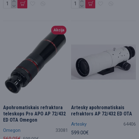
Akcija
Apohromatiskais refraktora
Artesky apohromatiskais
teleskops Pro APO AP 72/432
refraktors AP 72/432 ED OTA
ED OTA Omegon
Artesky
64406
Omegon
33081
599.00€
569.05€
599.00€