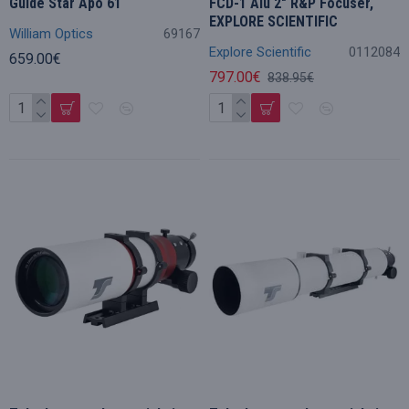
Guide Star Apo 61
FCD-1 Alu 2" R&P Focuser,
EXPLORE SCIENTIFIC
William Optics
69167
Explore Scientific
0112084
659.00€
797.00€
838.95€