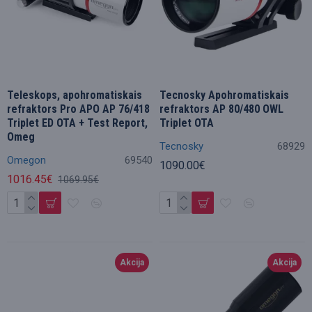
Teleskops, apohromatiskais
Tecnosky Apohromatiskais
refraktors Pro APO AP 76/418
refraktors AP 80/480 OWL
Triplet ED OTA + Test Report,
Triplet OTA
Omeg
Tecnosky
68929
Omegon
69540
1090.00€
1016.45€
1069.95€
Akcija
Akcija