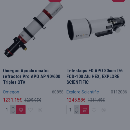
Omegon Apochromatic
Teleskops ED APO 80mm f/6
refractor Pro APO AP 90/600
FCD-100 Alu HEX, EXPLORE
Triplet OTA
SCIENTIFIC
Omegon
60858
Explore Scientific
0112086
1231.15€
1245.88€
1295.95€
1311.45€