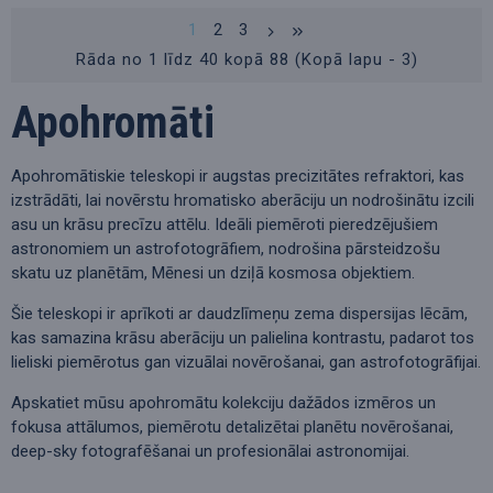
1
2
3
Rāda no 1 līdz 40 kopā 88 (Kopā lapu - 3)
Apohromāti
Apohromātiskie teleskopi ir augstas precizitātes refraktori, kas
izstrādāti, lai novērstu hromatisko aberāciju un nodrošinātu izcili
asu un krāsu precīzu attēlu. Ideāli piemēroti pieredzējušiem
astronomiem un astrofotogrāfiem, nodrošina pārsteidzošu
skatu uz planētām, Mēnesi un dziļā kosmosa objektiem.
Šie teleskopi ir aprīkoti ar daudzlīmeņu zema dispersijas lēcām,
kas samazina krāsu aberāciju un palielina kontrastu, padarot tos
lieliski piemērotus gan vizuālai novērošanai, gan astrofotogrāfijai.
Apskatiet mūsu apohromātu kolekciju dažādos izmēros un
fokusa attālumos, piemērotu detalizētai planētu novērošanai,
deep-sky fotografēšanai un profesionālai astronomijai.