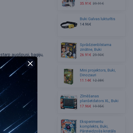
35.91€
39.91€
Buki Galvas lukturītis
14.96€
Sprādzienbīstama
zinātne, Buki
starp augšpusi, bagiju,
26.91€
29.90€
s.
Mini projektors, Buki,
Dinozauri
c uzstādīšanas tas
11.14€
12.38€
icamais vecums no 8
Zīmēšanas
planšetdators XL, Buki
17.96€
19.95€
Eksperimentu
komplekts, Buki,
Pārsteidzošs kristāls