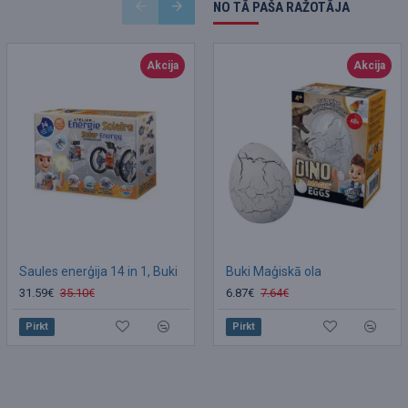
NO TĀ PAŠA RAŽOTĀJA
Akcija
Akcija
Akcija
Saules enerģija 14 in 1, Buki
Hidrauliski divi bokseri, Buki
Buki Maģiskā ola
31.59€
35.10€
27.00€
6.87€
49.95€
7.64€
Pirkt
Pirkt
Pirkt