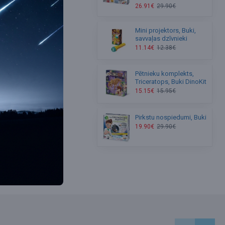
ūsu
26.91€
29.90€
Mini projektors, Buki,
savvaļas dzīvnieki
11.14€
12.38€
Pētnieku komplekts,
Triceratops, Buki DinoKit
15.15€
15.95€
Pirkstu nospiedumi, Buki
19.90€
29.90€