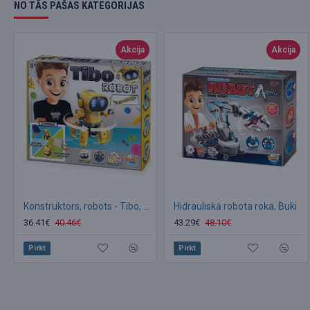
NO TĀS PAŠAS KATEGORIJAS
Akcija
Akcija
Konstruktors, robots - Tibo, Buki
Hidrauliskā robota roka, Buki
36.41€
40.46€
43.29€
48.10€
Pirkt
Pirkt