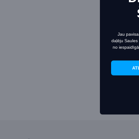
Šī vie
vietnē
Jau pavisa
daļēju Saules
no iespaidīgā
AT