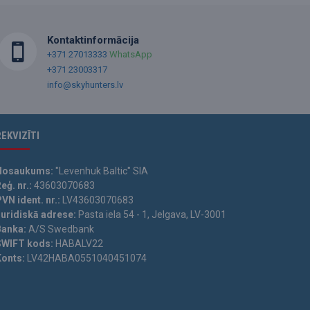
Kontaktinformācija
+371 27013333
WhatsApp
+371 23003317
info@skyhunters.lv
REKVIZĪTI
Nosaukums:
"Levenhuk Baltic" SIA
eģ. nr.:
43603070683
VN ident. nr.:
LV43603070683
Juridiskā adrese:
Pasta iela 54 - 1, Jelgava, LV-3001
Banka:
A/S Swedbank
SWIFT kods:
HABALV22
Konts:
LV42HABA0551040451074