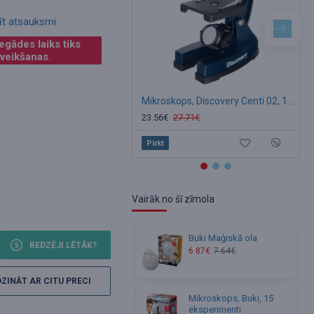
īt atsauksmi
egādes laiks tiks
 veikšanas.
Mikroskops, Discovery Centi 02, 100x-900x, ar grāmatu
Saules ene
23.56€
27.71€
31.59€
35
Pirkt
Pirkt
Vairāk no šī zīmola
Buki Maģiskā ola
REDZĒJI LĒTĀK?
6.87€
7.64€
ZINĀT AR CITU PRECI
Mikroskops, Buki, 15
eksperimenti