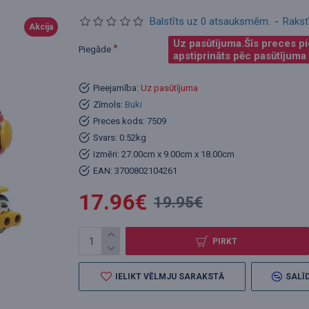
Balstīts uz 0 atsauksmēm.
-
Rakst
Akcija
Uz pasūtījuma.Šīs preces pi
Piegāde
apstiprināts pēc pasūtījuma
Pieejamība:
Uz pasūtījuma
Zīmols:
Buki
Preces kods:
7509
Svars:
0.52kg
Izmēri:
27.00cm x 9.00cm x 18.00cm
EAN:
3700802104261
17.96€
19.95€
PIRKT
IELIKT VĒLMJU SARAKSTĀ
SALĪD