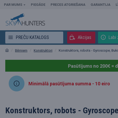
PAR MUMS
PIEGĀDE
PRECES ATGRIEŠANA
GARANTIJA
L
PREČU KATALOGS
Akcijas
Labi 
Bērniem
Konstruktori
Konstruktors, robots - Gyroscope, Buki
Pasūtījums no 200€ = 
Minimālā pasūtījuma summa - 10 eiro
Konstruktors, robots - Gyroscope