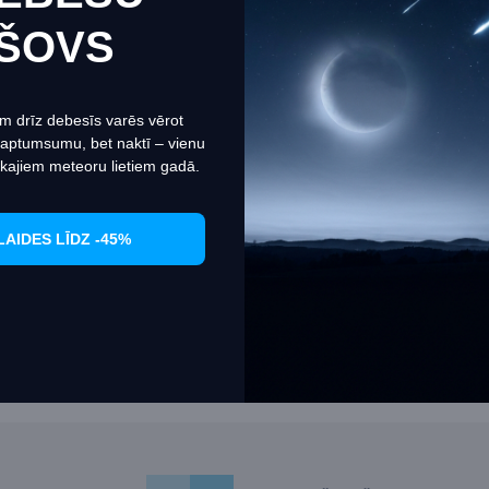
tne izmanto sīkfailus, lai nodrošinātu jums vislabāko pieredzi m
ŠOVS
.
Informācija par sīkdatnēm (cookies)
Iestatiet
Piekrītu
m drīz debesīs varēs vērot
 aptumsumu, bet naktī – vienu
kajiem meteoru lietiem gadā.
LAIDES LĪDZ -45%