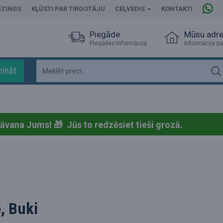
ĪZINGS
KĻŪSTI PAR TIRGOTĀJU
CEĻVEDIS
KONTAKTI
Piegāde
Mūsu adr
Piegādes informācija
Informācija pa
zināt
dāvana Jums! 🎁
Jūs to redzēsiet tieši grozā.
, Buki