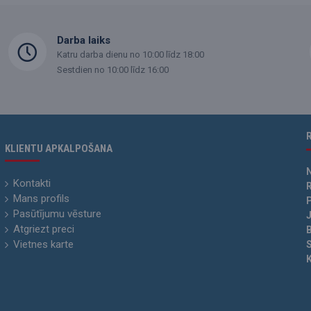
Darba laiks
Katru darba dienu no 10:00 līdz 18:00
Sestdien no 10:00 līdz 16:00
KLIENTU APKALPOŠANA
Kontakti
R
Mans profils
P
Pasūtījumu vēsture
Atgriezt preci
Vietnes karte