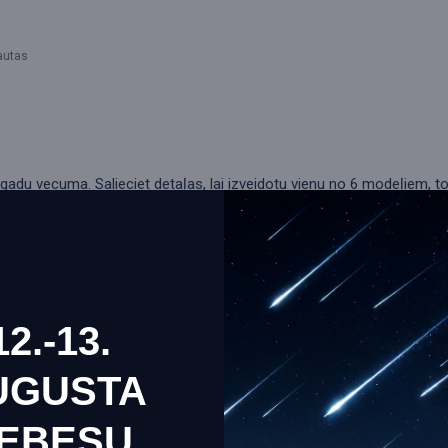
ļautas
 gadu vecuma. Salieciet detaļas, lai izveidotu vienu no 6 modeļiem, to
gts, tas līdzsvaros modeļus un liks tiem virzīties uz priekšu un kustētie
griežamo, bagiju, motociklu, krievu kalnu... Darbojas ar žiroskopu: pē
 Pilnkrāsu ilustrētas instrukcijas ar detalizētu montāžas shēmu Iete
12.-13.
o sīkas detaļas var izraisīt aizrīšanās risku.
UGUSTA
EBESU