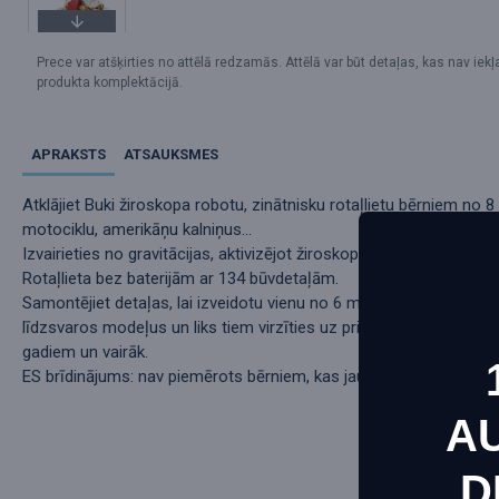
Prece var atšķirties no attēlā redzamās. Attēlā var būt detaļas, kas nav iek
produkta komplektācijā.
APRAKSTS
ATSAUKSMES
Atklājiet Buki žiroskopa robotu, zinātnisku rotaļlietu bērniem no 8
motociklu, amerikāņu kalniņus...
Izvairieties no gravitācijas, aktivizējot žiroskopu. Kad tas ir ieslē
Rotaļlieta bez baterijām ar 134 būvdetaļām.
Samontējiet detaļas, lai izveidotu vienu no 6 modeļiem, ieskaitot 
līdzsvaros modeļus un liks tiem virzīties uz priekšu un kustēties
gadiem un vairāk.
ES brīdinājums: nav piemērots bērniem, kas jaunāki par 3 gadiem, j
A
D