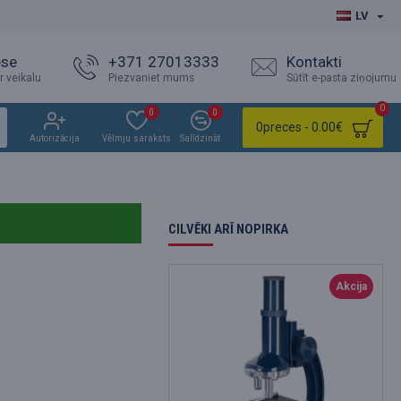
LV
ese
+371 27013333
Kontakti
r veikalu
Piezvaniet mums
Sūtīt e-pasta ziņojumu
0
0
0
0
preces - 0.00€
Autorizācija
Vēlmju saraksts
Salīdzināt
CILVĒKI ARĪ NOPIRKA
Akcija