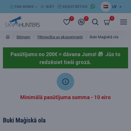
LV
PAR MUMS
IEIET
REĢISTRĒTIES
0
0
0
Bērniem
Pētniecība un eksperimenti
Buki Maģiskā ola
Pasūtījums no 200€ = dāvana Jums! 🎁
Jūs to
redzēsiet tieši grozā.
Minimālā pasūtījuma summa - 10 eiro
Buki Maģiskā ola