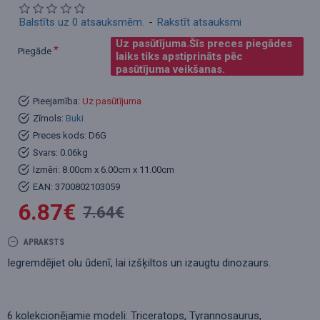
Balstīts uz 0 atsauksmēm.
-
Rakstīt atsauksmi
Uz pasūtījuma.Šīs preces piegādes
Piegāde
laiks tiks apstiprināts pēc
pasūtījuma veikšanas.
Pieejamība:
Uz pasūtījuma
Zīmols:
Buki
Preces kods:
D6G
Svars:
0.06kg
Izmēri:
8.00cm x 6.00cm x 11.00cm
EAN:
3700802103059
6.87€
7.64€
APRAKSTS
Iegremdējiet olu ūdenī, lai izšķiltos un izaugtu dinozaurs.
6 kolekcionējamie modeļi: Triceratops, Tyrannosaurus,