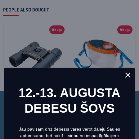
PEOPLE ALSO BOUGHT
Akcija
Akcija
12.-13. AUGUSTA
Discovery Gator 12x25 binoklis
Insektu Trauks ar lupu Levenhuk LabZZ C3 PLUS
DEBESU ŠOVS
Šī vietne izmanto sīkfailus, lai nodrošinātu jums
29.72€
34.96€
7.16€
8.43€
vislabāko pieredzi mūsu vietnē.
Pirkt
Pirkt
Informācija par sīkdatnēm (cookies)
Jau pavisam drīz debesīs varēs vērot daļēju Saules
aptumsumu, bet naktī – vienu no iespaidīgākajiem
Iestatiet
Piekrītu