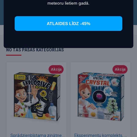
meteoru lietiem gadā.
ATLAIDES LĪDZ -45%
NO TĀS PAŠAS KATEGORIJAS
Akcija
Akcija
Sprādzienbīstama zinātne, Buki
Eksperimentu komplekts, Buki, Pārsteidzošs kristāls