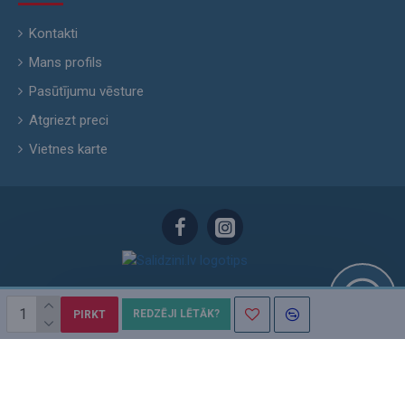
Kontakti
Mans profils
Pasūtījumu vēsture
Atgriezt preci
Vietnes karte
REDZĒJI LĒTĀK?
PIRKT
Skyhunters.lv © 2015 - 2026. Bez SIA „Levenhuk Baltic“ atļaujas aizliegts kopēt
un izplatīt mājas lapā iekļauto informāciju