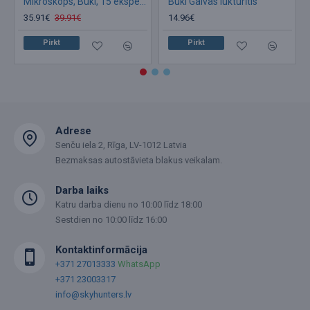
Mikroskops, Buki, 15 eksperimenti
Buki Galvas lukturītis
35.91€
39.91€
14.96€
Pirkt
Pirkt
Adrese
Senču iela 2, Rīga, LV-1012 Latvia
Bezmaksas autostāvieta blakus veikalam.
Darba laiks
Katru darba dienu no 10:00 līdz 18:00
Sestdien no 10:00 līdz 16:00
Kontaktinformācija
+371 27013333
WhatsApp
+371 23003317
info@skyhunters.lv