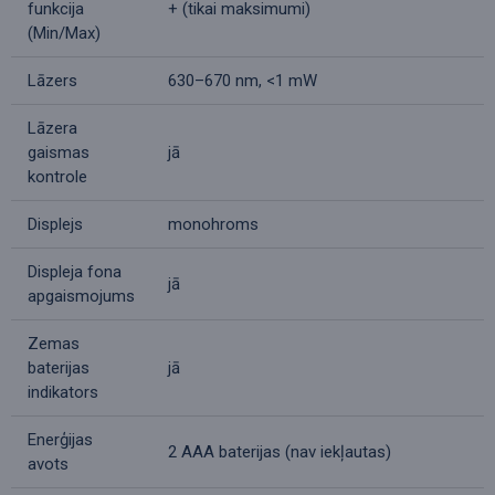
funkcija
+ (tikai maksimumi)
(Min/Max)
Lāzers
630–670 nm, <1 mW
Lāzera
gaismas
jā
kontrole
Displejs
monohroms
Displeja fona
jā
apgaismojums
Zemas
baterijas
jā
indikators
Enerģijas
2 AAA baterijas (nav iekļautas)
avots