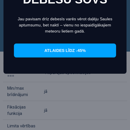
Reakcijas laiks
<0.5 s
vislabāko pieredzi mūsu vietnē.
Informācija par sīkdatnēm (cookies)
Optiskā
Jau pavisam drīz debesīs varēs vērot daļēju Saules
izšķirtspēja
12:1
aptumsumu, bet naktī – vienu no iespaidīgākajiem
Iestatiet
Piekrītu
(D:S)
meteoru lietiem gadā.
Emisivitāte
0.10–1
Spektrālā
ATLAIDES LĪDZ -45%
8 — 14
reakcija, μm
=== Delimiters
Vispārējās specifikācijas
===
Min/max
jā
brīdinājumi
Fiksācijas
jā
funkcija
Limita vērtības