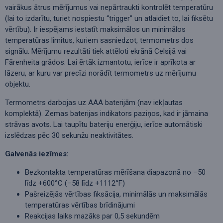
vairākus ātrus mērījumus vai nepārtraukti kontrolēt temperatūru
(lai to izdarītu, turiet nospiestu “trigger” un atlaidiet to, lai fiksētu
vērtību). Ir iespējams iestatīt maksimālos un minimālos
temperatūras limitus, kuriem sasniedzot, termometrs dos
signālu. Mērījumu rezultāti tiek attēloti ekrānā Celsijā vai
Fārenheita grādos. Lai ērtāk izmantotu, ierīce ir aprīkota ar
lāzeru, ar kuru var precīzi norādīt termometrs uz mērījumu
objektu.
Termometrs darbojas uz AAA baterijām (nav iekļautas
komplektā). Zemas baterijas indikators paziņos, kad ir jāmaina
strāvas avots. Lai taupītu bateriju enerģiju, ierīce automātiski
izslēdzas pēc 30 sekunžu neaktivitātes.
Galvenās iezīmes:
Bezkontakta temperatūras mērīšana diapazonā no −50
līdz +600°C (−58 līdz +1112°F)
Pašreizējās vērtības fiksācija, minimālās un maksimālās
temperatūras vērtības brīdinājumi
Reakcijas laiks mazāks par 0,5 sekundēm