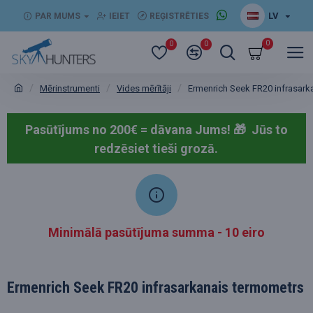
LV
PAR MUMS
IEIET
REĢISTRĒTIES
0
0
0
Mērinstrumenti
Vides mērītāji
Ermenrich Seek FR20 infrasark
Pasūtījums no 200€ = dāvana Jums! 🎁
Jūs to
redzēsiet tieši grozā.
Minimālā pasūtījuma summa - 10 eiro
Ermenrich Seek FR20 infrasarkanais termometrs