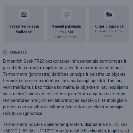
Saņem veikalā jau
Saņemt pakomātā
Kurjer piegāde 5€
Uz nākamo darba
šodien 0€
no 2.50€
dienu
Līdz 3 dienām
APRAKSTS
Ermenrich Seek FR20 bezkontakta infrasarkanais termometrs ir
paredzēts ķermeņa, objektu un vides temperatūras mērīšanai.
Termometra (pirometra) darbības princips ir balstīts uz objekta
termiskā starojuma mērīšanu infrasarkanajā spektrā. Tas ļauj
veikt mērījumus bez fiziska kontakta, ja objektiem nav iespējams
vai ir nedroši pietuvoties. Ierīce ir piemērota augstas un zemas
temperatūras mērījumiem laboratorijas apstākļos, tehnoloģisko
procesu uzraudzībai un siltuma ģeneratoru un elektroenerģijas
ražotņu diagnostikai.
Termometrs nosaka objekta temperatūru diapazonā no –50 līdz
+600°C (−58 līdz +1112°F) mazāk nekā 0,5 sekundēs, ļaujot veikt