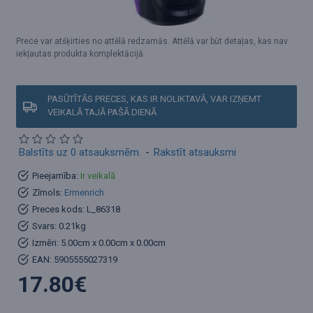
Prece var atšķirties no attēlā redzamās. Attēlā var būt detaļas, kas nav
iekļautas produkta komplektācijā.
PASŪTĪTĀS PRECES, KAS IR NOLIKTAVĀ, VAR IZŅEMT
VEIKALĀ TAJĀ PAŠĀ DIENĀ
Balstīts uz 0 atsauksmēm.
-
Rakstīt atsauksmi
Pieejamība:
Ir veikalā
Zīmols:
Ermenrich
Preces kods:
L_86318
Svars:
0.21kg
Izmēri:
5.00cm x 0.00cm x 0.00cm
EAN:
5905555027319
17.80€