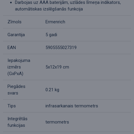
Darbojas uz AAA baterijām, uzlādes līmeņa indikators,
automātiskas izslēgšanās funkcija
Zīmols
Ermenrich
Garantija
5 gadi
EAN
5905555027319
Iepakojuma
izmērs
5x12x19 cm
(GxPxA)
Piegādes
0.21 kg
svars
Tips
infrasarkanais termometrs
Integrētās
termometrs
funkcijas