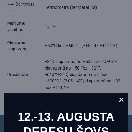
=== Delimiters
Termometrs (temperatūra)
===
Mērījumu
°C, °F
vienības
Mērījumu
−50°C līdz +600°C (−58 līdz +1112°F)
diapazons
±3°C diapazonā no −50 līdz 0°C/±6°F
diapazonā no −58 līdz +32°F;
Precizitāte
±(2.0%+2°C) diapazonā no 0 līdz
+600°C/±(2.0%+4°F) diapazonā no +32
līdz +1112°F
±(2.0%+2°C) diapazonā no 0 līdz
+600°C/±(2.0%+4°F) diapazonā no +32
Precizitāte
12.-13. AUGUSTA
līdz +1112°F, ±3°C diapazonā no −50 līdz
0°C/±6°F diapazonā no −58 līdz +32°F
DEBESU ŠOVS
Šī vietne izmanto sīkfailus, lai nodrošinātu jums