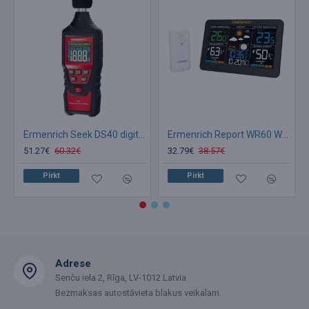
Ermenrich Seek DS40 digitālais skaņas līmeņa mērītājs
Ermenrich Report WR60 Weather Station
51.27€
60.32€
32.79€
38.57€
Pirkt
Pirkt
Adrese
Senču iela 2, Rīga, LV-1012 Latvia
Bezmaksas autostāvieta blakus veikalam.