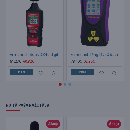
Ermenrich Seek DS40 digitālais skaņas līmeņa mērītājs
Ermenrich Ping RD50 dozimetrs
51.27€
60.32€
78.49€
92.35€
Pirkt
Pirkt
NO TĀ PAŠA RAŽOTĀJA
Akcija
Akcija