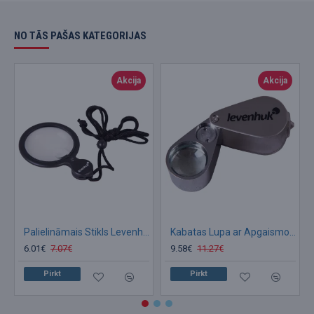
NO TĀS PAŠAS KATEGORIJAS
Akcija
Akcija
Palielināmais Stikls Levenhuk Vizor N1 ar LED Apgaismojumu 46mm 4x-10x
Kabatas Lupa ar Apgaismojumu un metāla korpusu Levenhuk Zeno GeM M9 PLUS (30x)
6.01€
7.07€
9.58€
11.27€
Pirkt
Pirkt