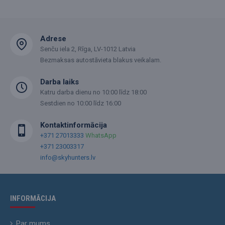
Adrese
Senču iela 2, Rīga, LV-1012 Latvia
Bezmaksas autostāvieta blakus veikalam.
Darba laiks
Katru darba dienu no 10:00 līdz 18:00
Sestdien no 10:00 līdz 16:00
Kontaktinformācija
+371 27013333
WhatsApp
+371 23003317
info@skyhunters.lv
INFORMĀCIJA
Par mums