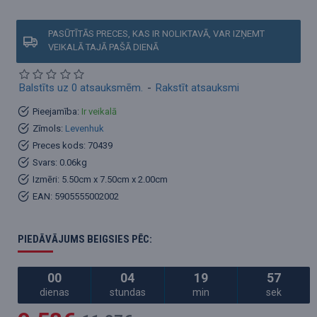
PASŪTĪTĀS PRECES, KAS IR NOLIKTAVĀ, VAR IZŅEMT
VEIKALĀ TAJĀ PAŠĀ DIENĀ
Balstīts uz 0 atsauksmēm.
-
Rakstīt atsauksmi
Pieejamība:
Ir veikalā
Zīmols:
Levenhuk
Preces kods:
70439
Svars:
0.06kg
Izmēri:
5.50cm x 7.50cm x 2.00cm
EAN:
5905555002002
PIEDĀVĀJUMS BEIGSIES PĒC:
00
04
19
57
dienas
stundas
min
sek