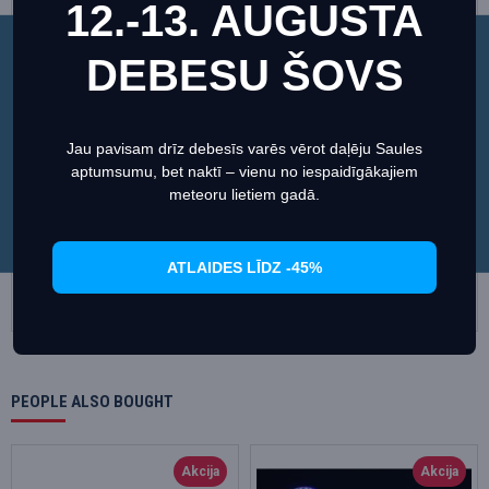
12.-13. AUGUSTA
DEBESU ŠOVS
Šī vietne izmanto sīkfailus, lai nodrošinātu jums
vislabāko pieredzi mūsu vietnē.
Informācija par sīkdatnēm (cookies)
Jau pavisam drīz debesīs varēs vērot daļēju Saules
aptumsumu, bet naktī – vienu no iespaidīgākajiem
Iestatiet
Piekrītu
meteoru lietiem gadā.
Speciālā Optisko Ierīču Tīrāmā Lupatiņa Levenhuk Optics Plus
Speciālā tīrīšanas slotiņa Levenhuk LP10 PLUS
6.62€
7.78€
14.45€
17.00€
ATLAIDES LĪDZ -45%
Pirkt
Pirkt
PEOPLE ALSO BOUGHT
Akcija
Akcija