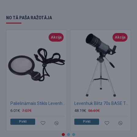
NO TĀ PAŠA RAŽOTĀJA
Akcija
Akcija
Palielināmais Stikls Levenhuk Vizor N1 ar LED Apgaismojumu 46mm 4x-10x
Levenhuk Blitz 70s BASE Telescope
6.01€
7.07€
48.19€
56.69€
Pirkt
Pirkt