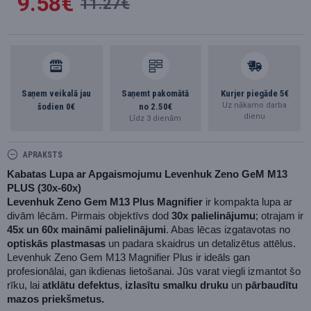
9.58€
11.27€
Saņem veikalā jau
Saņemt pakomātā
Kurjer piegāde 5€
Uz nākamo darba
šodien 0€
no 2.50€
dienu
Līdz 3 dienām
APRAKSTS
Kabatas Lupa ar Apgaismojumu Levenhuk Zeno GeM M13 
PLUS (30x-60x)
Levenhuk Zeno Gem M13 Plus Magnifier
 ir kompakta lupa ar 
divām lēcām. Pirmais objektīvs dod 
30x palielinājumu
; otrajam ir 
45x un 60x maināmi palielinājumi
. Abas lēcas izgatavotas no
optiskās plastmasas
 un padara skaidrus un detalizētus attēlus. 
Levenhuk Zeno Gem M13 Magnifier Plus ir ideāls gan 
profesionālai, gan ikdienas lietošanai. Jūs varat viegli izmantot šo 
rīku, lai 
atklātu defektus
, 
izlasītu smalku druku
 un 
pārbaudītu 
mazos priekšmetus.