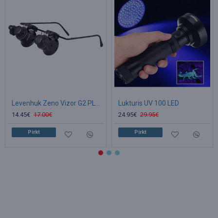
Levenhuk Zeno Vizor G2 PLUS Palielināmais stikls & Brilles ar Apgaismojumu (20x)
Lukturis UV 100 LED
14.45€
17.00€
24.95€
29.95€
Pirkt
Pirkt