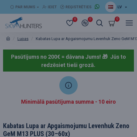
LV
PAR MUMS
IEIET
REĢISTRĒTIES
0
0
0
Lupas
Kabatas Lupa ar Apgaismojumu Levenhuk Zeno GeM M1
Pasūtījums no 200€ = dāvana Jums! 🎁
Jūs to
redzēsiet tieši grozā.
Minimālā pasūtījuma summa - 10 eiro
Kabatas Lupa ar Apgaismojumu Levenhuk Zeno
GeM M13 PLUS (30–60x)