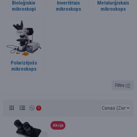
Bioloģiskie
Invertētais
Metalurģiskais
mikroskopi
mikroskops
mikroskops
Polarizējošs
mikroskops
Filtrs
0
Akcija