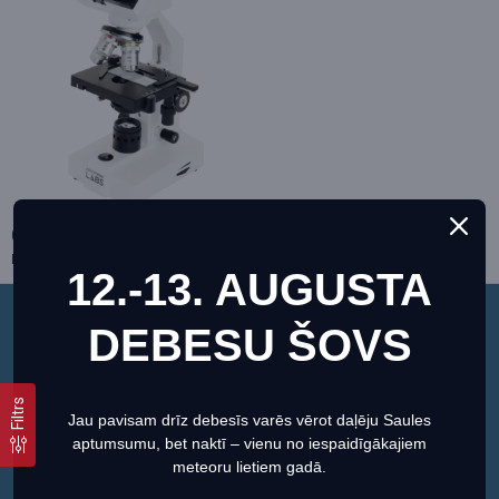
Celestron Labs CB1000CF
mikroskops
12.-13. AUGUSTA
Celestron
F_44135
626.90€
659.90€
DEBESU ŠOVS
Šī vietne izmanto sīkfailus, lai nodrošinātu jums
vislabāko pieredzi mūsu vietnē.
Informācija par sīkdatnēm (cookies)
Filtrs
Jau pavisam drīz debesīs varēs vērot daļēju Saules
aptumsumu, bet naktī – vienu no iespaidīgākajiem
Iestatiet
Piekrītu
meteoru lietiem gadā.
Rāda no 1 līdz 1 kopā 1 (Kopā lapu - 1)