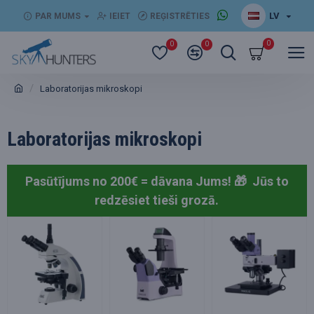
LV
PAR MUMS
IEIET
REĢISTRĒTIES
0
0
0
Laboratorijas mikroskopi
Laboratorijas mikroskopi
Pasūtījums no 200€ = dāvana Jums! 🎁
Jūs to
redzēsiet tieši grozā.