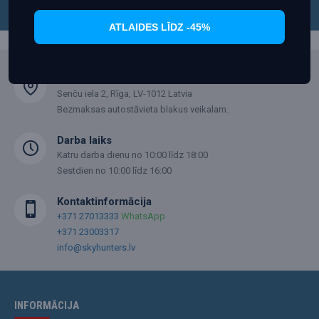
ATLAIDES LĪDZ -45%
Adrese
Senču iela 2, Rīga, LV-1012 Latvia
Bezmaksas autostāvieta blakus veikalam.
Darba laiks
Katru darba dienu no 10:00 līdz 18:00
Sestdien no 10:00 līdz 16:00
Kontaktinformācija
+371 27013333
WhatsApp
+371 23003317
info@skyhunters.lv
INFORMĀCIJA