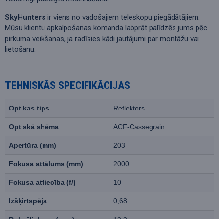
SkyHunters
ir viens no vadošajiem teleskopu piegādātājiem.
Mūsu klientu apkalpošanas komanda labprāt palīdzēs jums pēc
pirkuma veikšanas, ja radīsies kādi jautājumi par montāžu vai
lietošanu.
TEHNISKĀS SPECIFIKĀCIJAS
Optikas tips
Reflektors
Optiskā shēma
ACF-Cassegrain
Apertūra (mm)
203
Fokusa attālums (mm)
2000
Fokusa attiecība (f/)
10
Izšķirtspēja
0,68