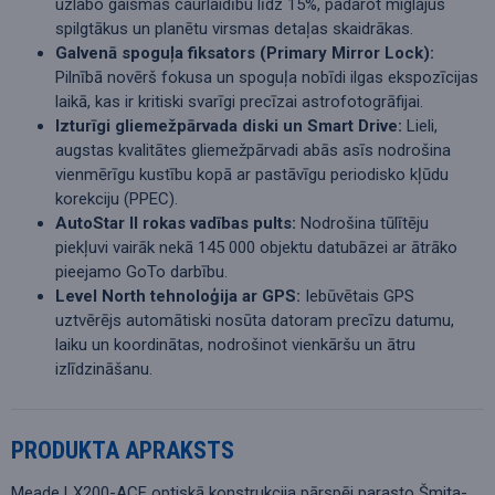
uzlabo gaismas caurlaidību līdz 15%, padarot miglājus
spilgtākus un planētu virsmas detaļas skaidrākas.
Galvenā spoguļa fiksators (Primary Mirror Lock):
Pilnībā novērš fokusa un spoguļa nobīdi ilgas ekspozīcijas
laikā, kas ir kritiski svarīgi precīzai astrofotogrāfijai.
Izturīgi gliemežpārvada diski un Smart Drive:
Lieli,
augstas kvalitātes gliemežpārvadi abās asīs nodrošina
vienmērīgu kustību kopā ar pastāvīgu periodisko kļūdu
korekciju (PPEC).
AutoStar II rokas vadības pults:
Nodrošina tūlītēju
piekļuvi vairāk nekā 145 000 objektu datubāzei ar ātrāko
pieejamo GoTo darbību.
Level North tehnoloģija ar GPS:
Iebūvētais GPS
uztvērējs automātiski nosūta datoram precīzu datumu,
laiku un koordinātas, nodrošinot vienkāršu un ātru
izlīdzināšanu.
PRODUKTA APRAKSTS
Meade LX200-ACF optiskā konstrukcija pārspēj parasto Šmita-