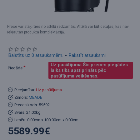
Prece var atšķirties no attēlā redzamās. Attēlā var būt detaļas, kas nav
iekļautas produkta komplektācijā.
Balstīts uz 0 atsauksmēm.
-
Rakstīt atsauksmi
Uz pasūtījuma.Šīs preces piegādes
Piegāde
laiks tiks apstiprināts pēc
pasūtījuma veikšanas.
Pieejamība:
Uz pasūtījuma
Zīmols:
MEADE
Preces kods:
59592
Svars:
21.00kg
Izmēri:
0.00cm x 100.00cm x 0.00cm
5589.99€