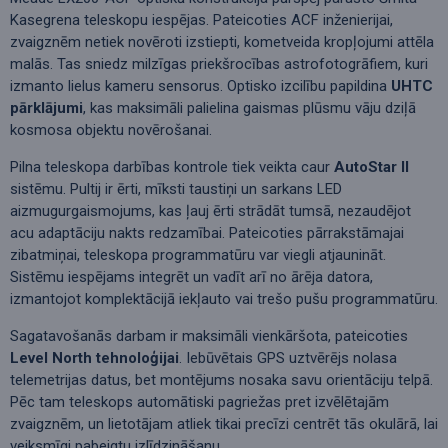
Kasegrena teleskopu iespējas. Pateicoties ACF inženierijai,
zvaigznēm netiek novēroti izstiepti, kometveida kropļojumi attēla
malās. Tas sniedz milzīgas priekšrocības astrofotogrāfiem, kuri
izmanto lielus kameru sensorus. Optisko izcilību papildina
UHTC
pārklājumi
, kas maksimāli palielina gaismas plūsmu vāju dziļā
kosmosa objektu novērošanai.
Pilna teleskopa darbības kontrole tiek veikta caur
AutoStar II
sistēmu. Pultij ir ērti, mīksti taustiņi un sarkans LED
aizmugurgaismojums, kas ļauj ērti strādāt tumsā, nezaudējot
acu adaptāciju nakts redzamībai. Pateicoties pārrakstāmajai
zibatmiņai, teleskopa programmatūru var viegli atjaunināt.
Sistēmu iespējams integrēt un vadīt arī no ārēja datora,
izmantojot komplektācijā iekļauto vai trešo pušu programmatūru.
Sagatavošanās darbam ir maksimāli vienkāršota, pateicoties
Level North tehnoloģijai
. Iebūvētais GPS uztvērējs nolasa
telemetrijas datus, bet montējums nosaka savu orientāciju telpā.
Pēc tam teleskops automātiski pagriežas pret izvēlētajām
zvaigznēm, un lietotājam atliek tikai precīzi centrēt tās okulārā, lai
veiksmīgi pabeigtu izlīdzināšanu.