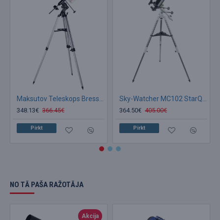
Maksutov Teleskops Bresser Messier 100/1400 ar EQ3 montējumu
Sky-Watcher MC102 StarQuest II 102/1300 teleskops
348.13€
366.45€
364.50€
405.00€
Pirkt
Pirkt
NO TĀ PAŠA RAŽOTĀJA
Akcija