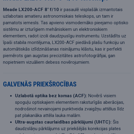
Meade LX200-ACF 8" f/10
ir pasaulē visplašāk izmantotais
uzlabotais amatieru astronomiskais teleskops, un tam ir
pamatots iemesls. Tas apvieno vismodernāko pieejamo optisko
sistēmu ar izturīgiem mehāniskiem un elektroniskiem
elementiem, radot izcili daudzpusīgu instrumentu. Uzstādīts uz
īpaši stabila montējuma, LX200-ACF piedāvā plašu funkciju un
automātiskās izlīdzināšanas risinājumu klāstu, kas ir perfekti
piemērots gan augstas precizitātes astrofotogrāfijai, gan
nopietniem vizuāliem debess novērojumiem.
GALVENĀS PRIEKŠROCĪBAS
Uzlabotā optika bez komas (ACF):
Novērš visiem
spoguļu optiskajiem elementiem raksturīgās aberācijas,
nodrošinot nevainojami punktveida zvaigžņu attēlus līdz
pat plakanāka attēla lauka malām.
Ultra-augstas caurlaidības pārklājumi (UHTC):
Šis
daudzslāņu pārklājums uz priekšējās korekcijas plates