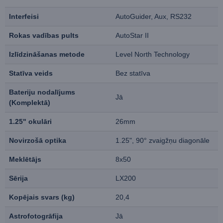
Interfeisi
AutoGuider, Aux, RS232
Rokas vadības pults
AutoStar II
Izlīdzināšanas metode
Level North Technology
Statīva veids
Bez statīva
Bateriju nodalījums
Jā
(Komplektā)
1.25" okulāri
26mm
Novirzošā optika
1.25", 90° zvaigžņu diagonāle
Meklētājs
8x50
Sērija
LX200
Kopējais svars (kg)
20,4
Astrofotogrāfija
Jā