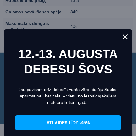
Robežlielums (mag)
13,3
Gaismas savākšanas spēja
840
Maksimālais derīgais
406
palielinājums
Tubusa materiāls
Alumīnijs
12.-13. AUGUSTA
Pārklājums
UHTC
Tubusa konstrukcija
Pilna caurule
DEBESU ŠOVS
Šī vietne izmanto sīkfailus, lai nodrošinātu jums
vislabāko pieredzi mūsu vietnē.
Korektora plates pārklājums
UHTC
Informācija par sīkdatnēm (cookies)
Sekundārā spoguļa
Jau pavisam drīz debesīs varēs vērot daļēju Saules
Hiperbolisks
konstrukcija
aptumsumu, bet naktī – vienu no iespaidīgākajiem
Iestatiet
Piekrītu
meteoru lietiem gadā.
Galvenā spoguļa
Sferisks
konstrukcija
ATLAIDES LĪDZ -45%
Centrālā spoguļa ventilācija
Nē
Regulējams
Jā