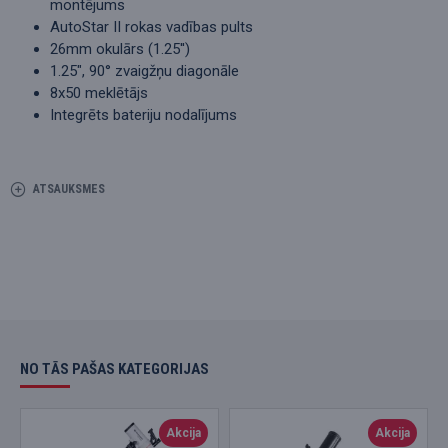
montējums
AutoStar II rokas vadības pults
26mm okulārs (1.25'')
1.25", 90° zvaigžņu diagonāle
8x50 meklētājs
Integrēts bateriju nodalījums
ATSAUKSMES
NO TĀS PAŠAS KATEGORIJAS
Akcija
Akcija