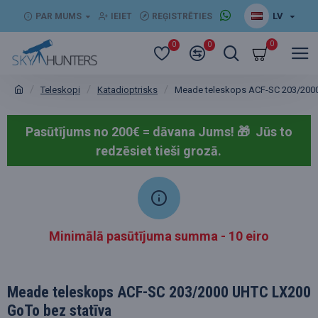
LV
PAR MUMS
IEIET
REĢISTRĒTIES
0
0
0
Teleskopi
Katadioptrisks
Meade teleskops ACF-SC 203/2000
Pasūtījums no 200€ = dāvana Jums! 🎁
Jūs to
redzēsiet tieši grozā.
Minimālā pasūtījuma summa - 10 eiro
Meade teleskops ACF-SC 203/2000 UHTC LX200
GoTo bez statīva