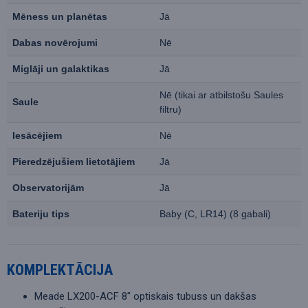
Mēness un planētas
Jā
Dabas novērojumi
Nē
Miglāji un galaktikas
Jā
Nē (tikai ar atbilstošu Saules
Saule
filtru)
Iesācējiem
Nē
Pieredzējušiem lietotājiem
Jā
Observatorijām
Jā
Bateriju tips
Baby (C, LR14) (8 gabali)
KOMPLEKTĀCIJA
Meade LX200-ACF 8" optiskais tubuss un dakšas