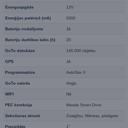
Energoapgāde
12V
Enerģijas patēriņš (mA)
5000
Bateriju nodalījums
Jā
Bateriju darbības laiks (h)
20
GoTo datubāze
145 000 objektu
GPS
Jā
Programmatūra
AutoStar II
GoTo valoda
Angļu
WIFI
Nē
PEC korekcija
Meade Smart Drive
Sekošanas ātrumi
Zvaigžņu, Mēness, pielāgots
Precizitāte
1"