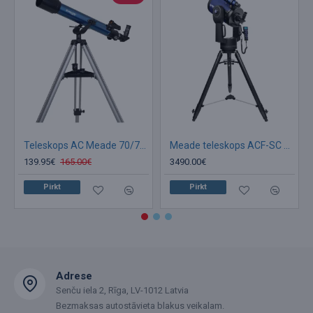
Teleskops AC Meade 70/700 Infinity AZ
Meade teleskops ACF-SC 203/2000 UHTC LX90 GoTo
139.95€
165.00€
3490.00€
Pirkt
Pirkt
Adrese
Senču iela 2, Rīga, LV-1012 Latvia
Bezmaksas autostāvieta blakus veikalam.