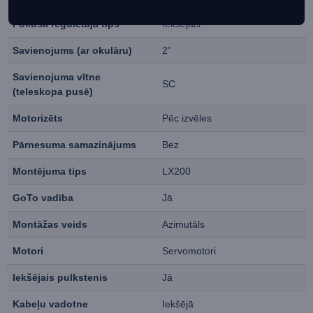
Fokusa regulētāja tips
Iekšējais
Savienojums (ar okulāru)
2"
Savienojuma vītne
SC
(teleskopa pusē)
Motorizēts
Pēc izvēles
Pārnesuma samazinājums
Bez
Montējuma tips
LX200
GoTo vadība
Jā
Montāžas veids
Azimutāls
Motori
Servomotori
Iekšējais pulkstenis
Jā
Kabeļu vadotne
Iekšējā