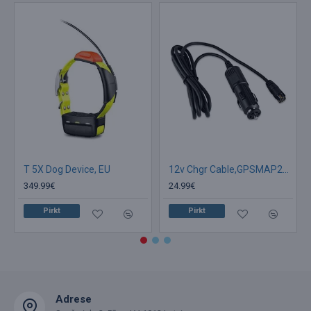
T 5X Dog Device, EU
12v Chgr Cable,GPSMAP276C
349.99€
24.99€
Pirkt
Pirkt
Adrese