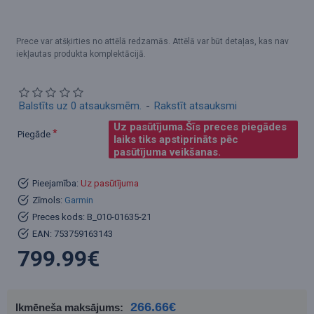
Prece var atšķirties no attēlā redzamās. Attēlā var būt detaļas, kas nav
iekļautas produkta komplektācijā.
Balstīts uz 0 atsauksmēm.
-
Rakstīt atsauksmi
Uz pasūtījuma.Šīs preces piegādes
Piegāde
laiks tiks apstiprināts pēc
pasūtījuma veikšanas.
Pieejamība:
Uz pasūtījuma
Zīmols:
Garmin
Preces kods:
B_010-01635-21
EAN:
753759163143
799.99€
266.66€
Ikmēneša maksājums: