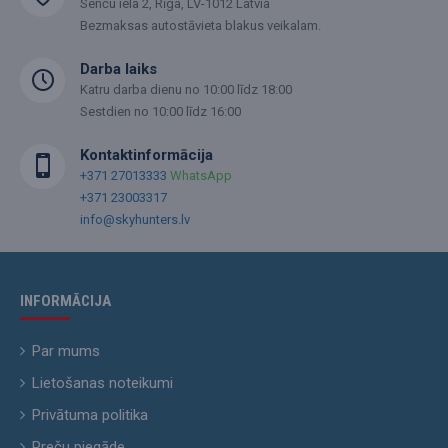
Senču iela 2, Rīga, LV-1012 Latvia
Bezmaksas autostāvieta blakus veikalam.
Darba laiks
Katru darba dienu no 10:00 līdz 18:00
Sestdien no 10:00 līdz 16:00
Kontaktinformācija
+371 27013333
WhatsApp
+371 23003317
info@skyhunters.lv
INFORMĀCIJA
Par mums
Lietošanas noteikumi
Privātuma politika
Preču piegāde