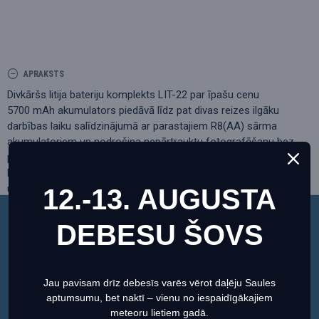
APRAKSTS
Divkāršs litija bateriju komplekts LIT-22 par īpašu cenu
5700 mAh akumulators piedāvā līdz pat divas reizes ilgāku
darbības laiku salīdzinājumā ar parastajiem R8(AA) sārma
akumulatoriem un nodrošina nepārtrauktu fotografēšanu bez
pārtraukuma. Izmantojot komplektācijā iekļauto USB-C uzlādes
kabeli, varat viegli uzlādēt akumulatoru, savukārt integrētais
uzlādes līmeņa indikators parāda pašreizējo uzlādes līmeni.
12.-13. AUGUSTA
SPYPOINT LIT-22 piedāvā ilgu akumulatora darbības laiku un
uzticamu veiktspēju SPYPOINT FLEX sērijai!
DEBESU ŠOVS
Šī vietne izmanto sīkfailus, lai nodrošinātu jums
vislabāko pieredzi mūsu vietnē.
Informācija par sīkdatnēm (cookies)
ATSAUKSMES
Jau pavisam drīz debesīs varēs vērot daļēju Saules
aptumsumu, bet naktī – vienu no iespaidīgākajiem
Iestatiet
Piekrītu
meteoru lietiem gadā.
PEOPLE ALSO BOUGHT