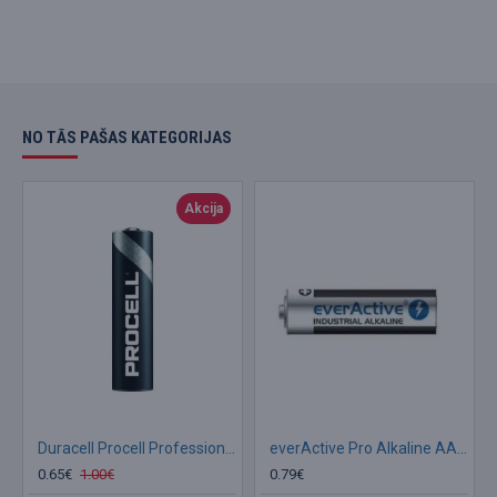
NO TĀS PAŠAS KATEGORIJAS
Akcija
Duracell Procell Professional Alkaline LR03/ AAA 1.5V baterija, 1 gab.
everActive Pro Alkaline AA LR6 1.5V 2900mAh
0.65€
1.00€
0.79€