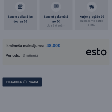
Saņem veikalā jau
Saņemt pakomātā
Kurjer piegāde 0€
Uz nākamo darba
šodien 0€
no 0€
dienu
Līdz 3 dienām
48.00€
Ikmēneša maksājums:
Periods:
3 mēneši
PIESAKIES LĪZINGAM