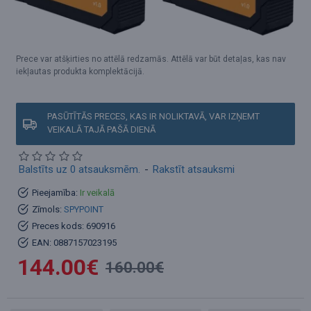
Prece var atšķirties no attēlā redzamās. Attēlā var būt detaļas, kas nav
iekļautas produkta komplektācijā.
PASŪTĪTĀS PRECES, KAS IR NOLIKTAVĀ, VAR IZŅEMT
VEIKALĀ TAJĀ PAŠĀ DIENĀ
Balstīts uz 0 atsauksmēm.
-
Rakstīt atsauksmi
Pieejamība:
Ir veikalā
Zīmols:
SPYPOINT
Preces kods:
690916
EAN:
0887157023195
144.00€
160.00€