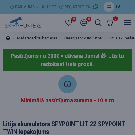
LV
PAR MUMS
IEIET
REĢISTRĒTIES
0
0
0
Meža/Medību kameras
Baterijas/Akumulatori
Litija akumul
Pasūtījums no 200€ = dāvana Jums! 🎁
Jūs to
redzēsiet tieši grozā.
Minimālā pasūtījuma summa - 10 eiro
Litija akumulatora SPYPOINT LIT-22 SPYPOINT
TWIN iepakojums