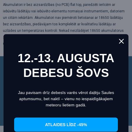
Akumulatori ir bez aizsardzības (no PCB) flat top, paredzēti ierīcēm ar
iebūvētu lādētāju vai iebūvēto elementu nomaiņai instrumentiem, datoriem
un citām iekārtām. Akumulatori nav piemēroti lietošanai ar 18650 lādētāju
bez aizsardzības, piedāvājam tos komplektēt ar kvalitatīvu lādētāju ar
uzlādes un temperatūras kontroli. Nekad neizlādējiet 18650 akumulatorus
zem 2.5V un neuzlādējiet virs 4.25V. Neatstājiet akumulatorus lādēties bez
uzraudzības.
12.-13. AUGUSTA
ATSAUKSMES
DEBESU ŠOVS
Šī vietne izmanto sīkfailus, lai nodrošinātu jums
vislabāko pieredzi mūsu vietnē.
Informācija par sīkdatnēm (cookies)
Jau pavisam drīz debesīs varēs vērot daļēju Saules
aptumsumu, bet naktī – vienu no iespaidīgākajiem
Iestatiet
Piekrītu
meteoru lietiem gadā.
NO TĀS PAŠAS KATEGORIJAS
ATLAIDES LĪDZ -45%