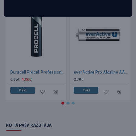
Akcija
Duracell Procell Professional Alkaline LR03/ AAA 1.5V baterija, 1 gab.
everActive Pro Alkaline AA LR6 1.5V 2900mAh
0.65€
1.00€
0.79€
Pirkt
Pirkt
NO TĀ PAŠA RAŽOTĀJA