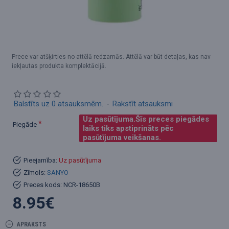
Prece var atšķirties no attēlā redzamās. Attēlā var būt detaļas, kas nav
iekļautas produkta komplektācijā.
Balstīts uz 0 atsauksmēm.
-
Rakstīt atsauksmi
Uz pasūtījuma.Šīs preces piegādes
Piegāde
laiks tiks apstiprināts pēc
pasūtījuma veikšanas.
Pieejamība:
Uz pasūtījuma
Zīmols:
SANYO
Preces kods:
NCR-18650B
8.95€
APRAKSTS