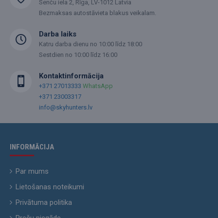
Senču iela 2, Rīga, LV-1012 Latvia
Bezmaksas autostāvieta blakus veikalam.
Darba laiks
Katru darba dienu no 10:00 līdz 18:00
Sestdien no 10:00 līdz 16:00
Kontaktinformācija
+371 27013333
WhatsApp
+371 23003317
info@skyhunters.lv
INFORMĀCIJA
Par mums
Lietošanas noteikumi
Privātuma politika
Preču piegāde