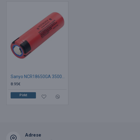
Sanyo NCR18650GA 3500mAh 10A 3.6V Li-Ion
8.95€
Pirkt
Adrese