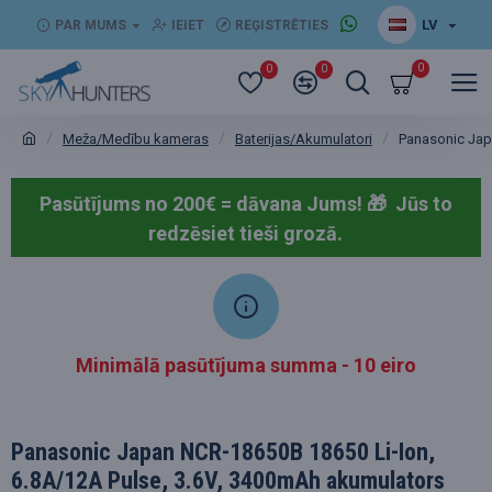
LV
PAR MUMS
IEIET
REĢISTRĒTIES
0
0
0
Meža/Medību kameras
Baterijas/Akumulatori
Panasonic Jap
Pasūtījums no 200€ = dāvana Jums! 🎁
Jūs to
redzēsiet tieši grozā.
Minimālā pasūtījuma summa - 10 eiro
Panasonic Japan NCR-18650B 18650 Li-Ion,
6.8A/12A Pulse, 3.6V, 3400mAh akumulators