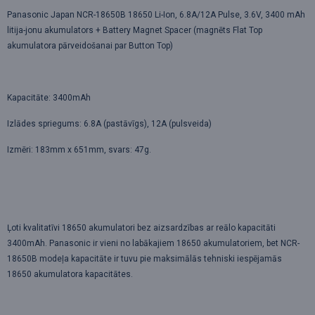
Panasonic Japan NCR-18650B 18650 Li-Ion, 6.8A/12A Pulse, 3.6V, 3400 mAh
litija-jonu akumulators + Battery Magnet Spacer (magnēts Flat Top
akumulatora pārveidošanai par Button Top)
Kapacitāte: 3400mAh
Izlādes spriegums: 6.8A (pastāvīgs), 12A (pulsveida)
Izmēri: 183mm x 651mm, svars: 47g.
Ļoti kvalitatīvi 18650 akumulatori bez aizsardzības ar reālo kapacitāti
3400mAh. Panasonic ir vieni no labākajiem 18650 akumulatoriem, bet NCR-
18650B modeļa kapacitāte ir tuvu pie maksimālās tehniski iespējamās
18650 akumulatora kapacitātes.