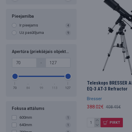
Pieejamība
Ir pieejams
4
Uz pasūtījuma
9
Apertūra (priekšējais objektīvs mm)
-
Teleskops BRESSER A
EQ-3 AT-3 Refractor
70
84
99
113
127
Bresser
388.02€
408.45€
Fokusa attālums
600mm
1
PIRKT
640mm
1