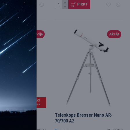
PIRKT
PIRKT
Akcija
Akcija
ūsu
02
58
52
stundas
min
sek
0 20х/0.40 ∞/0.17
Teleskops Bresser Nano AR-
chromatic Objective
70/700 AZ