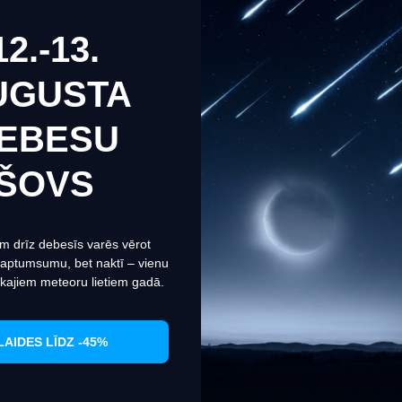
PIRKT
12.-13.
UGUSTA
Akcija
Akcija
EBESU
tne izmanto sīkfailus, lai nodrošinātu jums vislabāko pieredzi m
ŠOVS
.
Informācija par sīkdatnēm (cookies)
Iestatiet
Piekrītu
m drīz debesīs varēs vērot
 aptumsumu, bet naktī – vienu
kajiem meteoru lietiem gadā.
01
02
58
52
01
dienas
stundas
min
sek
dienas
LAIDES LĪDZ -45%
100x
Levenhuk MED 60x Ahromatiskā
MAGUS MA2
objektīvs
Infinity A