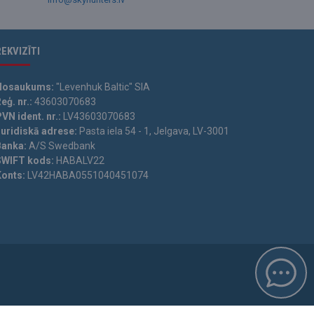
REKVIZĪTI
Nosaukums:
"Levenhuk Baltic" SIA
eģ. nr.:
43603070683
VN ident. nr.:
LV43603070683
Juridiskā adrese:
Pasta iela 54 - 1, Jelgava, LV-3001
Banka:
A/S Swedbank
SWIFT kods:
HABALV22
Konts:
LV42HABA0551040451074