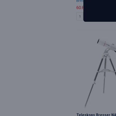
Bresser
60.89€
64.09€
PIRKT
Teleskops Bresser N