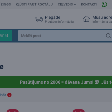
ĪZINGS
KĻŪSTI PAR TIRGOTĀJU
CEĻVEDIS
KONTAKTI
Piegāde
Mūsu adr
Piegādes informācija
Informācija pa
zināt
e
Pasūtījums no 200€ = dāvana Jums! 🎁
Jūs t
ināt
0