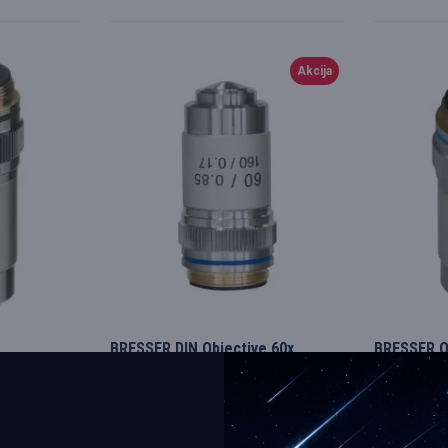
Akcija
BRESSER DIN Objective 60x
BRESSER Ob
Bresser
5941060
Bresser
50.72€
50.72€
53.40€
53