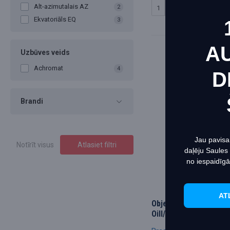
Alt-azimutalais AZ
2
PIRKT
Ekvatoriāls EQ
3
A
Uzbūves veids
Achromat
4
D
Šī vie
Brandi
vietnē
Jau pavisa
Notīrīt visus
Atlasiet filtri
daļēju Saules
no iespaidīgā
AT
Objectiv, achromatic 
Oill/1,25 with spring