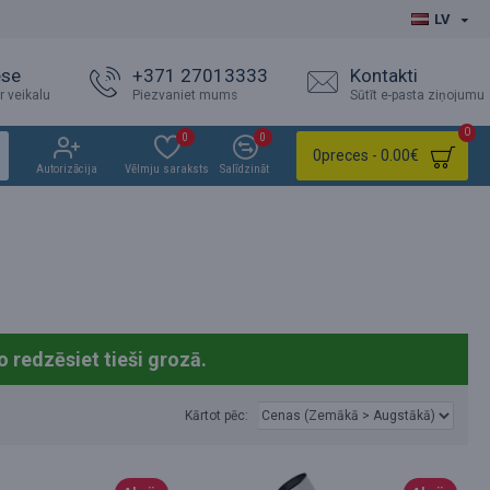
LV
ese
+371 27013333
Kontakti
r veikalu
Piezvaniet mums
Sūtīt e-pasta ziņojumu
0
0
0
0
preces - 0.00€
Autorizācija
Vēlmju saraksts
Salīdzināt
o redzēsiet tieši grozā.
Kārtot pēc: