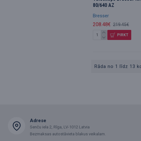
80/640 AZ
Bresser
208.48€
219.45€
PIRKT
Rāda no 1 līdz 13 k
Adrese
Senču iela 2, Rīga, LV-1012 Latvia
Bezmaksas autostāvieta blakus veikalam.