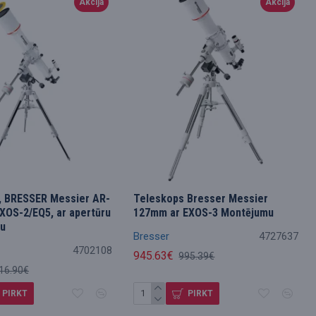
Akcija
Akcija
, BRESSER Messier AR-
Teleskops Bresser Messier
XOS-2/EQ5, ar apertūru
127mm ar EXOS-3 Montējumu
ru
Bresser
4727637
4702108
945.63€
995.39€
16.90€
PIRKT
PIRKT