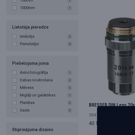
700mm
1
1000mm
1
Lietotāja pieredze
Iesācējs
2
Pieredzējis
3
Pielietojuma joma
Astrofotogrāfija
1
Dabas novērošana
2
Mēness
5
Miglāji un galaktikas
1
Planētas
5
BRESSER DIN Lens 20x
Saule
3
5941020
40.14€
Stiprinājuma dizains