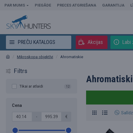
PAR MUMS
PIEGĀDE
PRECES ATGRIEŠANA
GARANTIJA
L
PREČU KATALOGS
Akcijas
Labi 
Mikroskopa objektīvi
Ahromatiskie
Filtrs
Ahromatiski
Tikai ar atlaidi
12
Cena
Salīdz
-
€