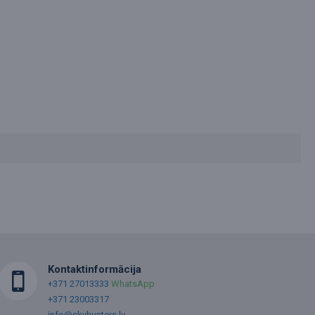
Kontaktinformācija
+371 27013333
WhatsApp
+371 23003317
info@skyhunters.lv