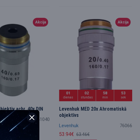
Akcija
Akcija
01
02
58
52
dienas
stundas
min
sek
jektiv achr, 40x DIN
Levenhuk MED 20x Ahromatiskā
objektīvs
5941040
Levenhuk
76066
.40€
53.94€
63.46€