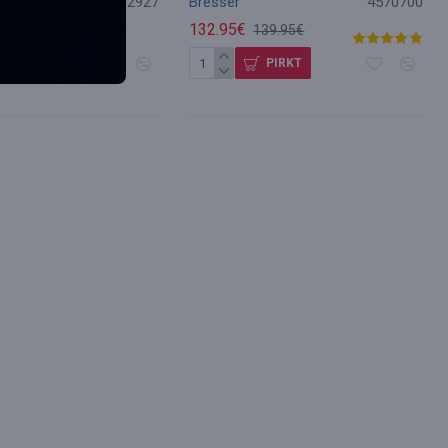
L_82927
Bresser
4570700
132.95€
.79€
139.95€
PIRKT
PIRKT