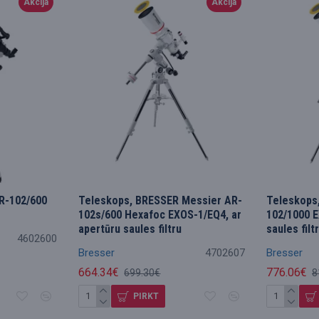
Akcija
Akcija
R-102/600
Teleskops, BRESSER Messier AR-
Teleskops
102s/600 Hexafoc EXOS-1/EQ4, ar
102/1000 E
apertūru saules filtru
saules filt
4602600
Bresser
4702607
Bresser
664.34€
776.06€
699.30€
8
PIRKT