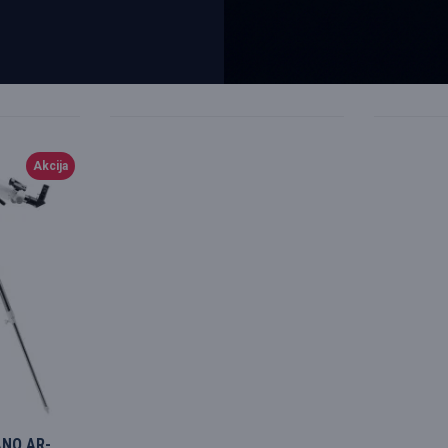
5941300
Levenhuk
76067
MAGUS
63.77€
68.67€
75.02€
80
PIRKT
Akcija
ANO AR-