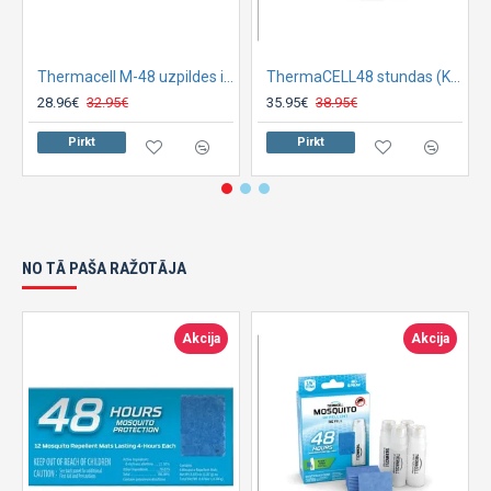
Thermacell M-48 uzpildes iepakojums (PLĀKSNES)
ThermaCELL48 stundas (KOMPLEKTS) Rezerves daļu
28.96€
32.95€
35.95€
38.95€
Pirkt
Pirkt
NO TĀ PAŠA RAŽOTĀJA
Akcija
Akcija