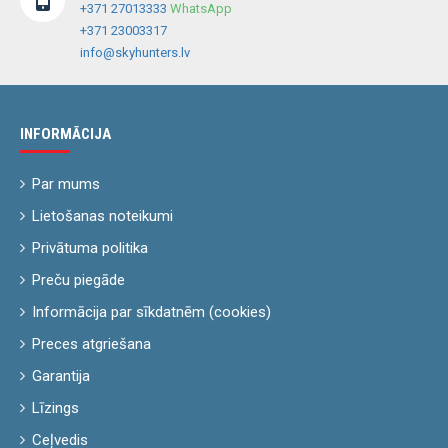
+371 27013333
WhatsApp
+371 23003317
info@skyhunters.lv
INFORMĀCIJA
Par mums
Lietošanas noteikumi
Privātuma politika
Preču piegāde
Informācija par sīkdatnēm (cookies)
Preces atgriešana
Garantija
Līzings
Ceļvedis