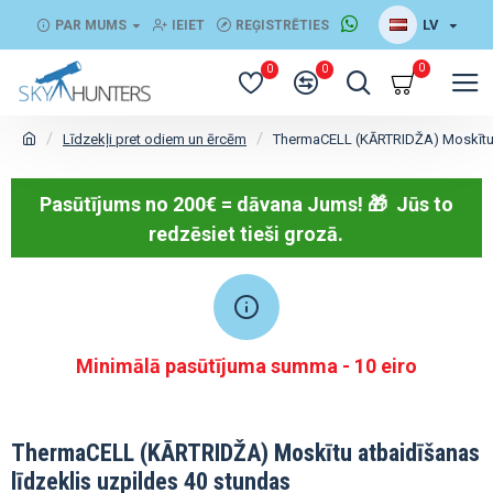
LV
PAR MUMS
IEIET
REĢISTRĒTIES
0
0
0
Līdzekļi pret odiem un ērcēm
ThermaCELL (KĀRTRIDŽA) Moskītu a
Pasūtījums no 200€ = dāvana Jums! 🎁
Jūs to
redzēsiet tieši grozā.
Minimālā pasūtījuma summa - 10 eiro
ThermaCELL (KĀRTRIDŽA) Moskītu atbaidīšanas
līdzeklis uzpildes 40 stundas