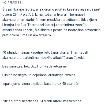
APRAKSTS
Šīs pilnībā noslēgtās, ar šķidrumu pildītās kasetes aizsargā pret
odiem 29 m² platībā. Izmantošanai tikai ar Thermacell
akumulatoriem darbināmiem moskītu atbaidīšanas līdzekļiem.
Lietojot kopā ar Thermacell bateriju darbināmu moskītu
atbaidīšanas līdzekli, šis šķidrais pesticīds nodrošina aizsardzību
pret odiem jums un apkārtējiem.
40 stundu maiņas kasetne lietošanai tikai ar Thermacell
akumulatoru darbināmu moskītu atbaidīšanas līdzekli.
Bez smaržas, bez DEET un viegli lietojams.
Pilnībā noslēgts un ceļošanai draudzīgs dizains.
Iepakojums: viena uzpildes kasetne uz 40 stundām.
*uz šo preci neattiecas 14 dienu atteikuma tiesības.