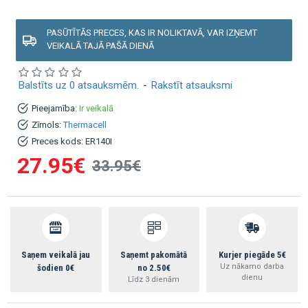
PASŪTĪTĀS PRECES, KAS IR NOLIKTAVĀ, VAR IZŅEMT
VEIKALĀ TAJĀ PAŠĀ DIENĀ
Balstīts uz 0 atsauksmēm.
-
Rakstīt atsauksmi
Pieejamība:
Ir veikalā
Zīmols:
Thermacell
Preces kods:
ER140I
27.95€
33.95€
Saņem veikalā jau
Saņemt pakomātā
Kurjer piegāde 5€
Uz nākamo darba
šodien 0€
no 2.50€
dienu
Līdz 3 dienām