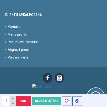
KLIENTU APKALPOŠANA
Kontakti
Mans profils
Pasūtījumu vēsture
Atgriezt preci
Vietnes karte
REDZĒJI LĒTĀK?
PIRKT