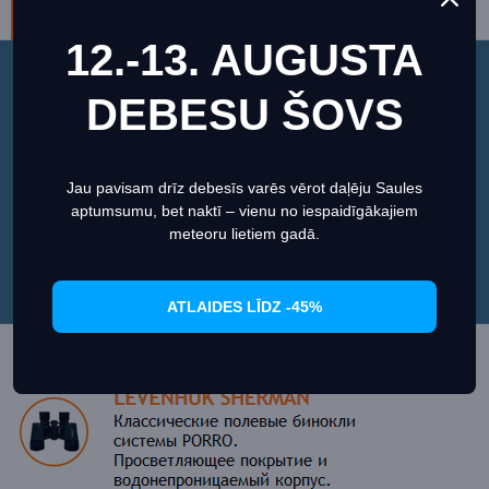
12.-13. AUGUSTA
Этот веб-сайт использует файлы cookie, чтобы
DEBESU ŠOVS
обеспечить вам максимально эффективное
использование нашего веб-сайта.
Информация о файлах cookies
Jau pavisam drīz debesīs varēs vērot daļēju Saules
aptumsumu, bet naktī – vienu no iespaidīgākajiem
Настроить
Согласиться
meteoru lietiem gadā.
ATLAIDES LĪDZ -45%