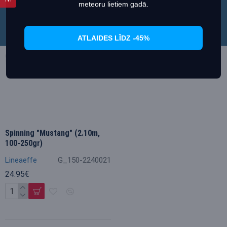
Настроить
Согласиться
meteoru lietiem gadā.
ATLAIDES LĪDZ -45%
Spinning "Mustang" (2.10m,
100-250gr)
Lineaeffe
G_150-2240021
24.95€