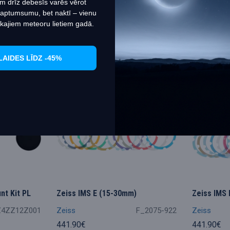
m drīz debesīs varēs vērot
 aptumsumu, bet naktī – vienu
kajiem meteoru lietiem gadā.
LAIDES LĪDZ -45%
t Kit PL
Zeiss IMS E (15-30mm)
Zeiss IMS
Z4ZZ12Z001
Zeiss
F_2075-922
Zeiss
441.90€
441.90€