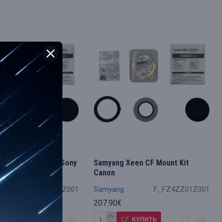
een CF Mount Kit Sony
Samyang Xeen CF Mount Kit
Canon
F_FZ4ZZ06Z001
Samyang
F_FZ4ZZ01Z001
207.90€
КУПИТЬ
КУПИТЬ