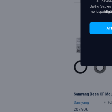
Jau pavisa
daļēju Saules
no iespaidīgā
AT
Samyang Xeen CF Moun
Samyang
F_F
207.90€