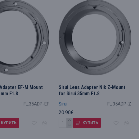
 Adapter EF-M Mount
Sirui Lens Adapter Nik Z-Mount
35mm F1.8
for Sirui 35mm F1.8
F_35ADP-EF
Sirui
F_35ADP-Z
20.90€
КУПИТЬ
КУПИТЬ