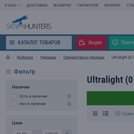
О НАС
ДОСТАВКА
ВОЗВРАТ
ГАРАНТИЯ
ЛИЗИНГ
СТ
КАТАЛОГ ТОВАРОВ
Акции
Полез
Рыбалка
Удилища
Спининговые удилища
Ultralight (0-
Фильтр
Ultralight (
Наличие
Есть в наличии
1
Нет в наличии
5
Срав
Цена