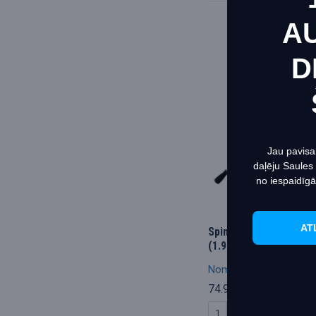
A
D
Этот 
макси
Инфо
Jau pavisa
daļēju Saules
no iespaidīgā
AT
Spinning "Akira Trout
(1.98m, 2-6gr)
Nomura
G_150-
74.95€
КУПИТЬ