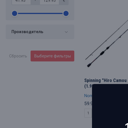
-
€
Производитель
Сбросить
Выберите фильтры
Spinning "Hiro Camou 
(1.98m, 0.5-5gr)
Nomura
G_150-
59.96€
КУПИТЬ