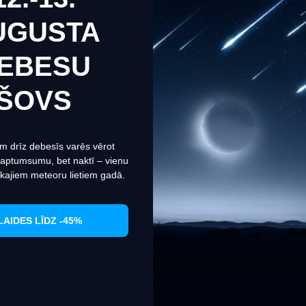
UGUSTA
EBESU
веб-сайт использует файлы cookie, чтобы обеспечить вам
мально эффективное использование нашего веб-сайта.
ŠOVS
рмация о файлах cookies
Настроить
Согласиться
m drīz debesīs varēs vērot
 aptumsumu, bet naktī – vienu
kajiem meteoru lietiem gadā.
LAIDES LĪDZ -45%
 Area"
Spinning "Hiro Area Game"
(1.98m, 1-7gr)
NM20510619
Nomura
G_150-NM26000519
129.95€
КУПИТЬ