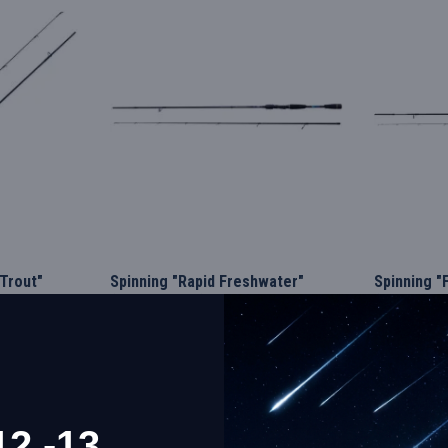
Trout"
Spinning "Rapid Freshwater"
Spinning "
(1.98m, 1-7gr)
(2.10m, 0-
NM20010519
Lineaeffe
G_150-2825019
Lineaeffe
41.95€
42.96€
КУПИТЬ
12.-13.