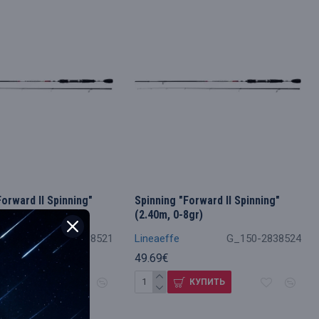
Forward II Spinning"
Spinning "Forward II Spinning"
8gr)
(2.40m, 0-8gr)
G_150-2838521
Lineaeffe
G_150-2838524
49.69€
КУПИТЬ
КУПИТЬ