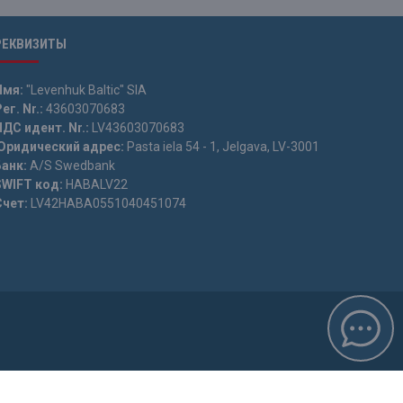
РЕКВИЗИТЫ
Имя:
"Levenhuk Baltic" SIA
ег. Nr.:
43603070683
НДС идент. Nr.:
LV43603070683
Юридический адрес:
Pasta iela 54 - 1, Jelgava, LV-3001
Банк:
A/S Swedbank
SWIFT код:
HABALV22
Счет:
LV42HABA0551040451074
k Baltic“ запрещена