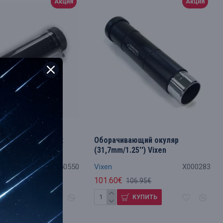
Акция
Акция
ющий окуляр 1.5x
Оборачивающий окуляр
ESSER
(31,7mm/1.25'') Vixen
4950550
Vixen
X000283
101.60€
.37€
106.95€
КУПИТЬ
КУПИТЬ