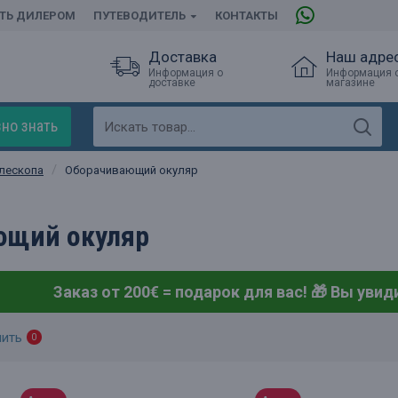
АТЬ ДИЛЕРОМ
ПУТЕВОДИТЕЛЬ
КОНТАКТЫ
Доставка
Наш адре
Информация о
Информация 
доставке
магазине
но знать
лескопа
Оборачивающий окуляр
ющий окуляр
Заказ от 200€ = подарок для вас! 🎁
Вы увиди
нить
0