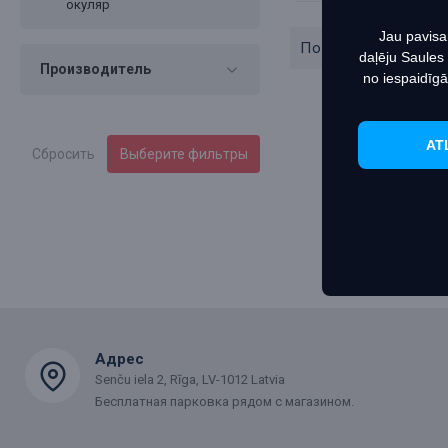
окуляр
Jau pavisa
Показано с 1 по 4 
daļēju Saules
Производитель
no iespaidīgā
AT
Сбросить
Выберите фильтры
Адрес
Senču iela 2, Rīga, LV-1012 Latvia
Бесплатная парковка рядом с магазином.