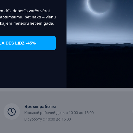
Настроить
Согласиться
m drīz debesīs varēs vērot
из 4 (всего 1 страниц)
 aptumsumu, bet naktī – vienu
kajiem meteoru lietiem gadā.
LAIDES LĪDZ -45%
Время работы
Каждый рабочий день с 10:00 до 18:00
В субботу с 10:00 до 16:00