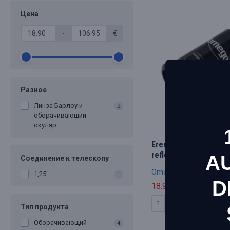
Цена
-
€
Разное
Линза Барлоу и
2
оборачивающий
окуляр
Erecting lens 1.5x, 1,2
reflectors, Omegon
A
Соединение к телескопу
Omegon
1,25"
1
D
18.90€
19.90€
Этот 
КУПИТЬ
макси
Тип продукта
Инфо
Оборачивающий
4