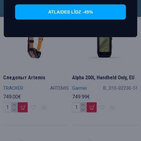
ATLAIDES LĪDZ -45%
Следопыт Artemis
Alpha 200i, Handheld Only, EU
TRACKER
ARTEMIS
Garmin
B_010-02230-51
749.00€
749.99€