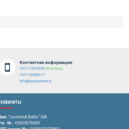
Контактная информация
+371 27013333
WhatsApp
+371 23003317
info@skyhunters.lv
РЕКВИЗИТЫ
Имя:
"Levenhuk Baltic" SIA
ег. Nr.:
43603070683