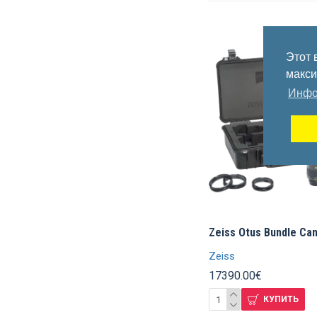
Этот 
макси
Инфо
Zeiss Otus Bundle Can
Zeiss
17390.00€
КУПИТЬ