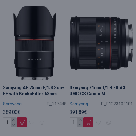
Samyang AF 75mm F/1.8 Sony
Samyang 21mm f/1.4 ED AS
FE with KenkoFilter 58mm
UMC CS Canon M
Samyang
F_117448
Samyang
F_F1223102101
389.00€
391.89€