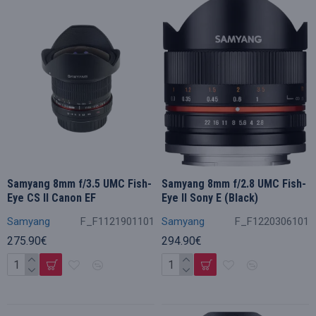
Samyang 8mm f/3.5 UMC Fish-
Samyang 8mm f/2.8 UMC Fish-
Eye CS II Canon EF
Eye II Sony E (Black)
Samyang
F_F1121901101
Samyang
F_F1220306101
275.90€
294.90€