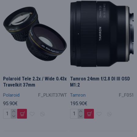
Polaroid Tele 2.2x / Wide 0.43x
Tamron 24mm f/2.8 DI III OSD
Travelkit 37mm
M1:2
Polaroid
F_PLKIT37WT
Tamron
F_F051
95.90€
195.90€