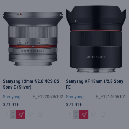
Samyang 12mm f/2.0 NCS CS
Samyang AF 18mm f/2.8 Sony
Sony E (Silver)
FE
Samyang
F_F1220506102
Samyang
F_F1214606101
371.91€
371.91€