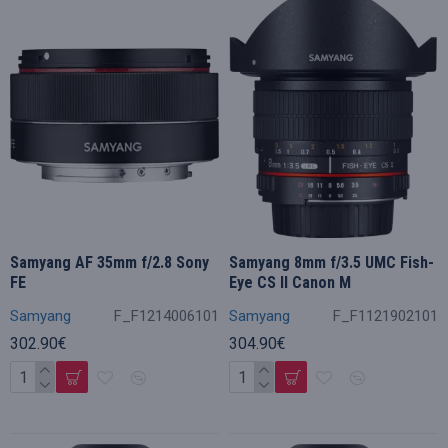
Samyang AF 35mm f/2.8 Sony
Samyang 8mm f/3.5 UMC Fish-
FE
Eye CS II Canon M
Samyang
F_F1214006101
Samyang
F_F1121902101
302.90€
304.90€