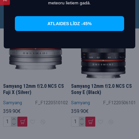
Настроить
Согласиться
meteoru lietiem gadā.
ATLAIDES LĪDZ -45%
Samyang 12mm f/2.0 NCS CS
Samyang 12mm f/2.0 NCS CS
Fuji X (Silver)
Sony E (Black)
Samyang
F_F1220510102
Samyang
F_F1220506101
359.90€
359.90€