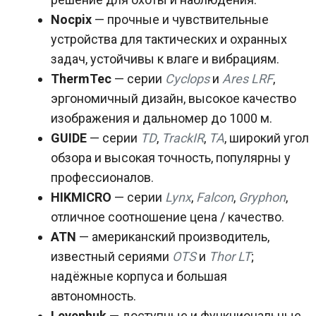
Nocpix
— прочные и чувствительные
устройства для тактических и охранных
задач, устойчивы к влаге и вибрациям.
ThermTec
— серии
Cyclops
и
Ares LRF
,
эргономичный дизайн, высокое качество
изображения и дальномер до 1000 м.
GUIDE
— серии
TD
,
TrackIR
,
TA
, широкий угол
обзора и высокая точность, популярны у
профессионалов.
HIKMICRO
— серии
Lynx
,
Falcon
,
Gryphon
,
отличное соотношение цена / качество.
ATN
— американский производитель,
известный сериями
OTS
и
Thor LT
;
надёжные корпуса и большая
автономность.
Levenhuk
— доступные и функциональные