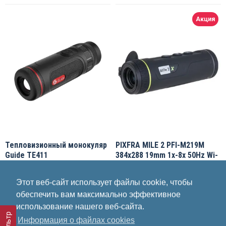
Акция
Тепловизионный монокуляр
PIXFRA MILE 2 PFI-M219M
Guide TE411
384x288 19mm 1x-8x 50Hz Wi-
Fi тепловизор
GUIDE
TE411
PIXFRA
PFI-M219M
Этот веб-сайт использует файлы cookie, чтобы
779.00€
обеспечить вам максимально эффективное
779.63€
866.25€
использование нашего веб-сайта.
Фильтр
Информация о файлах cookies