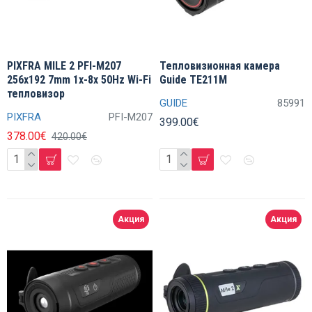
PIXFRA MILE 2 PFI-M207
Тепловизионная камера
256x192 7mm 1x-8x 50Hz Wi-Fi
Guide TE211M
тепловизор
GUIDE
85991
PIXFRA
PFI-M207
399.00€
378.00€
420.00€
Акция
Акция