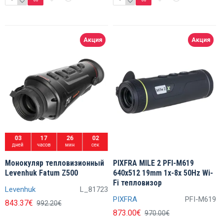
Акция
Акция
03
17
26
01
дней
часов
мин
сек
Монокуляр тепловизионный
PIXFRA MILE 2 PFI-M619
Levenhuk Fatum Z500
640x512 19mm 1x-8x 50Hz Wi-
Fi тепловизор
Levenhuk
L_81723
PIXFRA
PFI-M619
843.37€
992.20€
873.00€
970.00€