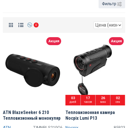
Фильтр
0
Акция
Акция
03
17
26
01
дней
часов
мин
сек
ATN BlazeSeeker 6 210
Тепловизионная камера
Тепловизионный монокуляр
Nocpix Lumi P13
ATN
TIMNBLS210G6
Nocpix
85923