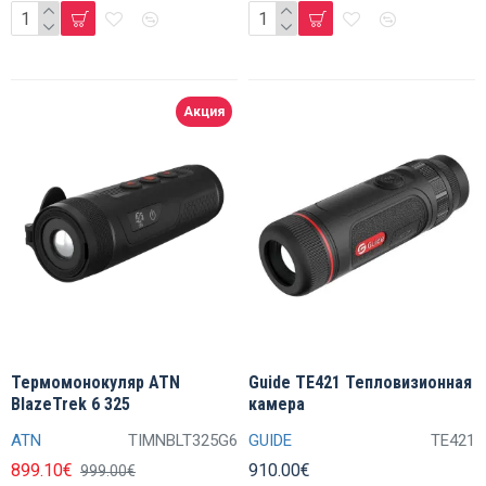
Акция
Термомонокуляр ATN
Guide TE421 Тепловизионная
BlazeTrek 6 325
камера
ATN
TIMNBLT325G6
GUIDE
TE421
899.10€
910.00€
999.00€