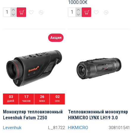
1000.00€
Акция
03
17
26
01
дней
часов
мин
сек
Монокуляр тепловизионный
Тепловизионный монокуляр
Levenhuk Fatum Z250
HIKMICRO LYNX LH19 3.0
Levenhuk
L_81722
HIKMICRO
308101541