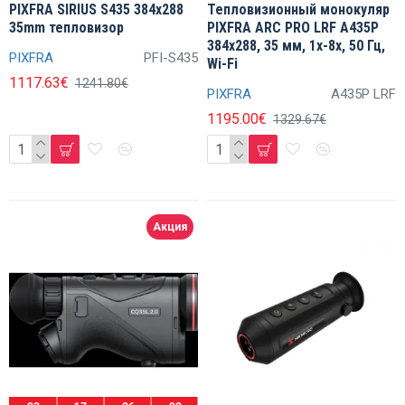
PIXFRA SIRIUS S435 384x288
Тепловизионный монокуляр
35mm тепловизор
PIXFRA ARC PRO LRF A435P
384x288, 35 мм, 1x-8x, 50 Гц,
PIXFRA
PFI-S435
Wi-Fi
1117.63€
1241.80€
PIXFRA
A435P LRF
1195.00€
1329.67€
Акция