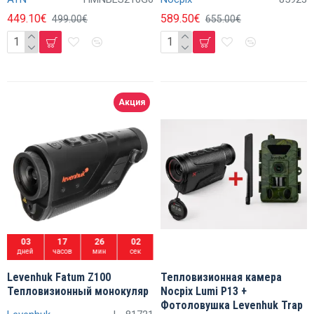
449.10€
589.50€
499.00€
655.00€
Акция
03
17
26
01
дней
часов
мин
сек
Levenhuk Fatum Z100
Тепловизионная камера
Тепловизионный монокуляр
Nocpix Lumi P13 +
Фотоловушка Levenhuk Trap