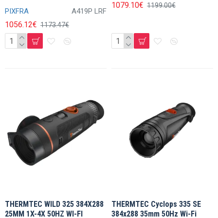
1079.10€
1199.00€
PIXFRA
A419P LRF
1056.12€
1173.47€
THERMTEC WILD 325 384X288
THERMTEC Cyclops 335 SE
25MM 1X-4X 50HZ WI-FI
384x288 35mm 50Hz Wi-Fi