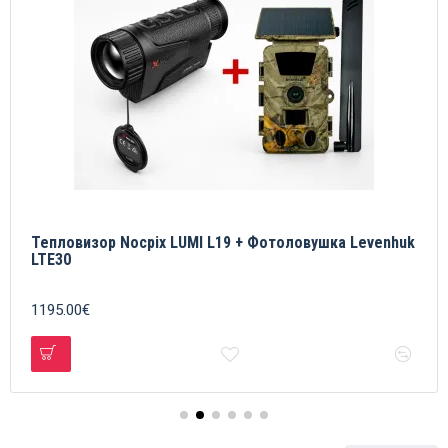
nhuk
PIXFRA ARC PRO LRF A635P 640x512, 35mm, 1x-8x,
50Hz, Wi-Fi тепловизор + Levenhuk LTE30
2219.81€
2466.45€