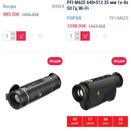
PFI-M625 640×512 25 мм 1x-8x
Nocpix
85924
50 Гц Wi-Fi
985.50€
1095.00€
PIXFRA
PFI-M625
1098.99€
1363.95€
Акция
Акция
03
17
26
01
дней
часов
мин
сек