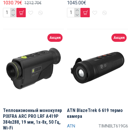
1030.79€
1045.00€
1212.70€
Акция
Акция
Тепловизионный монокуляр
ATN BlazeTrek 6 619 термо
PIXFRA ARC PRO LRF A419P
камера
384x288, 19 мм, 1x-8x, 50 Гц,
ATN
TIMNBLT619G6
Wi-Fi