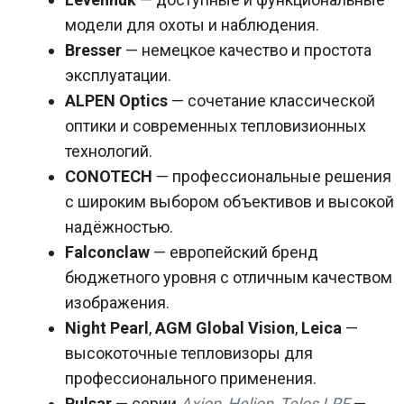
модели для охоты и наблюдения.
Bresser
— немецкое качество и простота
эксплуатации.
ALPEN Optics
— сочетание классической
оптики и современных тепловизионных
технологий.
CONOTECH
— профессиональные решения
с широким выбором объективов и высокой
надёжностью.
Falconclaw
— европейский бренд
бюджетного уровня с отличным качеством
изображения.
Night Pearl
,
AGM Global Vision
,
Leica
—
высокоточные тепловизоры для
профессионального применения.
Pulsar
— серии
Axion
,
Helion
,
Telos LRF
—