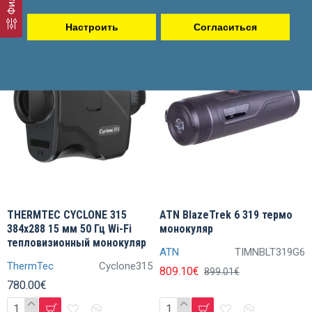
Настроить
Согласиться
Акция
THERMTEC CYCLONE 315
ATN BlazeTrek 6 319 термо
384x288 15 мм 50 Гц Wi-Fi
монокуляр
тепловизионный монокуляр
ATN
TIMNBLT319G6
ThermTec
Cyclone315
809.10€
899.01€
780.00€