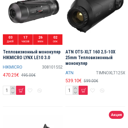
03
17
26
01
дней
часов
мин
сек
Тепловизионный монокуляр
ATN OTS-XLT 160 2.5-10X
HIKMICRO LYNX LE10 3.0
25mm Тепловизионный
монокуляр
HIKMICRO
308101552
ATN
TIMNOXLT125X
470.25€
495.00€
539.10€
599.00€
Акция