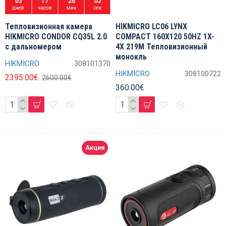
03
17
26
01
дней
часов
мин
сек
Тепловизионная камера
HIKMICRO LC06 LYNX
HIKMICRO CONDOR CQ35L 2.0
COMPACT 160X120 50HZ 1X-
с дальномером
4X 219M Тепловизионный
монокль
HIKMICRO
308101370
HIKMICRO
308100722
2395.00€
2600.00€
360.00€
Акция