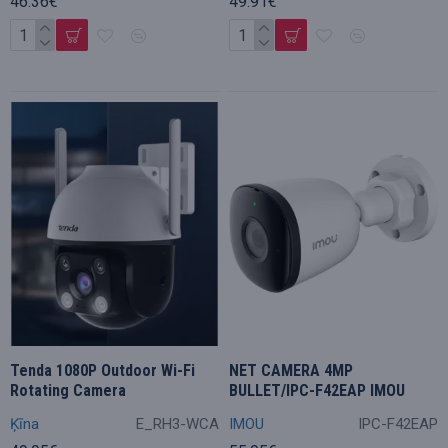
46.36€
49.91€
Tenda 1080P Outdoor Wi-Fi
NET CAMERA 4MP
Rotating Camera
BULLET/IPC-F42EAP IMOU
Ķīna
E_RH3-WCA
IMOU
IPC-F42EAP