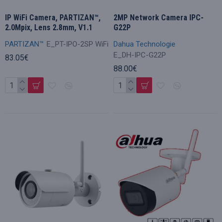
IP WiFi Camera, PARTIZAN™,
2MP Network Camera IPC-
2.0Mpix, Lens 2.8mm, V1.1
G22P
PARTIZAN™
E_PT-IPO-2SP WiFi
Dahua Technologie
E_DH-IPC-G22P
83.05€
88.00€