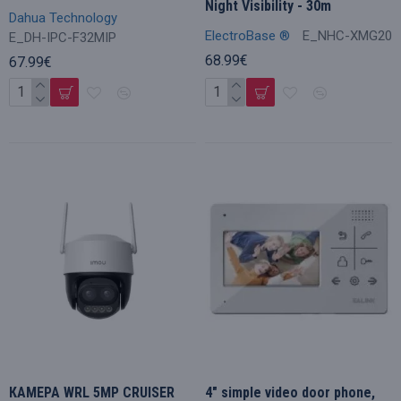
Night Visibility - 30m
Dahua Technology
ElectroBase ®
E_NHC-XMG20
E_DH-IPC-F32MIP
68.99€
67.99€
КАМЕРА WRL 5MP CRUISER
4" simple video door phone,