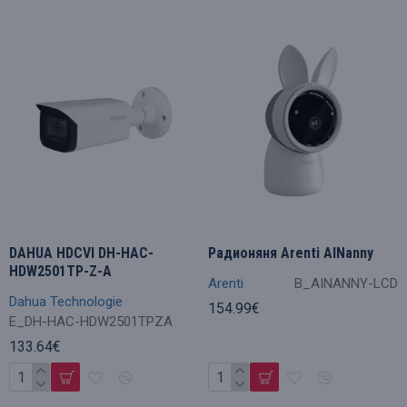
DAHUA HDCVI DH-HAC-
Радионяня Arenti AINanny
HDW2501TP-Z-A
Arenti
B_AINANNY-LCD
Dahua Technologie
154.99€
E_DH-HAC-HDW2501TPZA
133.64€