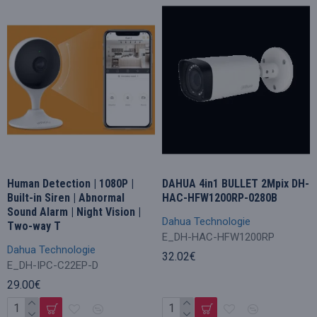
Human Detection | 1080P |
DAHUA 4in1 BULLET 2Mpix DH-
Built-in Siren | Abnormal
HAC-HFW1200RP-0280B
Sound Alarm | Night Vision |
Dahua Technologie
Two-way T
E_DH-HAC-HFW1200RP
Dahua Technologie
32.02€
E_DH-IPC-C22EP-D
29.00€