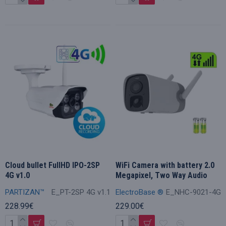
Cloud bullet FullHD IPO-2SP
WiFi Camera with battery 2.0
4G v1.0
Megapixel, Two Way Audio
PARTIZAN™
E_PT-2SP 4G v1.1
ElectroBase ®
E_NHC-9021-4G
228.99€
229.00€