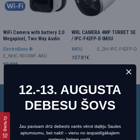
WiFi Camera with battery 2.0
WRL CAMERA 4MP TURRET SE
Megapixel, Two Way Audio
/ IPC-F42FP-D IMOU
ElectroBase ®
IMOU
E_DH-IPC-F42FP-D
E_NHC-9010WF-AKU
107.81€
99.00€
12.-13. AUGUSTA
Этот веб-сайт использует файлы cookie, чтобы
DEBESU ŠOVS
обеспечить вам максимально эффективное
использование нашего веб-сайта.
Фильтр
Информация о файлах cookies
Jau pavisam drīz debesīs varēs vērot daļēju Saules
aptumsumu, bet naktī – vienu no iespaidīgākajiem
Настроить
Согласиться
meteoru lietiem gadā.