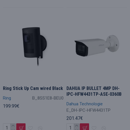
Ring Stick Up Cam wired Black
DAHUA IP BULLET 4MP DH-
IPC-HFW4431TP-ASE-0360B
Ring
B_8SS1E8-BEU0
Dahua Technologie
199.99€
E_DH-IPC-HFW4431TP
201.47€