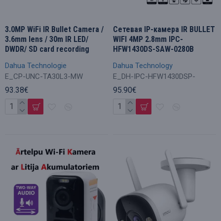
3.0MP WiFi IR Bullet Camera /
Сетевая IP-камера IR BULLET
3.6mm lens / 30m IR LED/
WIFI 4MP 2.8mm IPC-
DWDR/ SD card recording
HFW1430DS-SAW-0280B
Dahua Technologie
Dahua Technology
E_CP-UNC-TA30L3-MW
E_DH-IPC-HFW1430DSP-
93.38€
95.90€