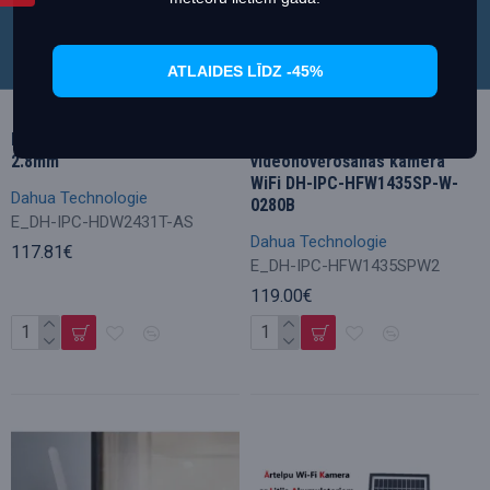
ATLAIDES LĪDZ -45%
Dahua IPC-HDW2431T-AS
DAHUA 4MP IP IR Bullet
2.8mm
videonovērošanas kamera
WiFi DH-IPC-HFW1435SP-W-
Dahua Technologie
0280B
E_DH-IPC-HDW2431T-AS
Dahua Technologie
117.81€
E_DH-IPC-HFW1435SPW2
119.00€