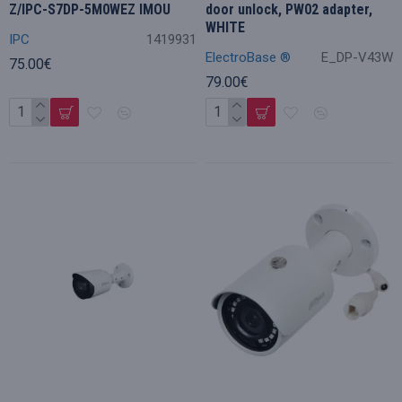
Z/IPC-S7DP-5M0WEZ IMOU
door unlock, PW02 adapter,
WHITE
IPC
1419931
ElectroBase ®
E_DP-V43W
75.00€
79.00€