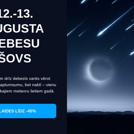
12.-13.
UGUSTA
EBESU
веб-сайт использует файлы cookie, чтобы обеспечить вам
мально эффективное использование нашего веб-сайта.
ŠOVS
рмация о файлах cookies
Настроить
Согласиться
m drīz debesīs varēs vērot
 aptumsumu, bet naktī – vienu
kajiem meteoru lietiem gadā.
LAIDES LĪDZ -45%
bra Tector
Металлоискатель Cobra Tector
Металлоде
CT-1065
cobra
CT-1066
CT-1062
cobra
64.95€