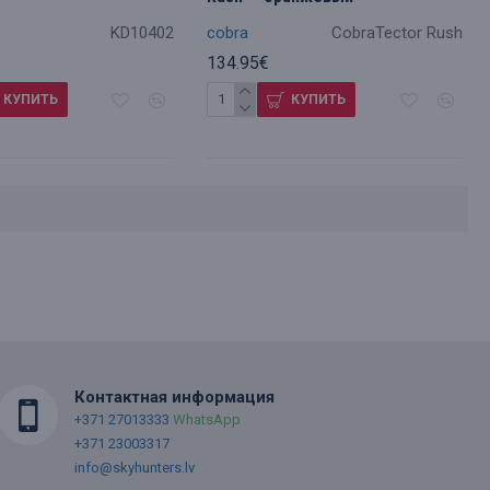
KD10402
cobra
CobraTector Rush
134.95€
КУПИТЬ
КУПИТЬ
Контактная информация
+371 27013333
WhatsApp
+371 23003317
info@skyhunters.lv