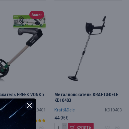
Акция
катель FREEK VONK x
Металлоискатель KRAFT&DELE
KD10403
9820401
Kraft&Dele
KD10403
44.95€
.90€
КУПИТЬ
КУПИТЬ