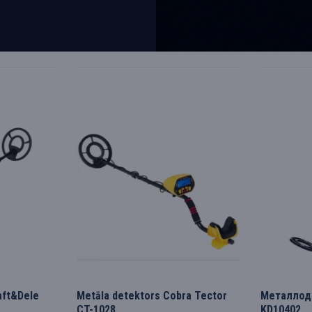
69.95€
КУПИТЬ
ft&Dele
Metāla detektors Cobra Tector
Металлоде
CT-1028
KD10402