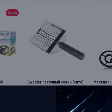
Акция
ki
Swagier песочный совок (сито)
Металлоис
V8 Hex
BRESSER
KT7020D
Swagier
Scoop V8
Bresser
34.94€
43.60€
45
КУПИТЬ