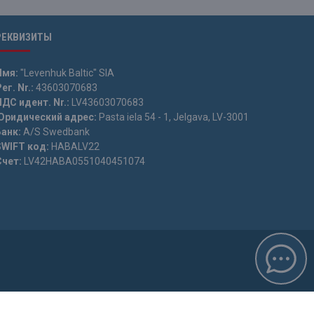
РЕКВИЗИТЫ
Имя:
"Levenhuk Baltic" SIA
ег. Nr.:
43603070683
НДС идент. Nr.:
LV43603070683
Юридический адрес:
Pasta iela 54 - 1, Jelgava, LV-3001
Банк:
A/S Swedbank
SWIFT код:
HABALV22
Счет:
LV42HABA0551040451074
k Baltic“ запрещена