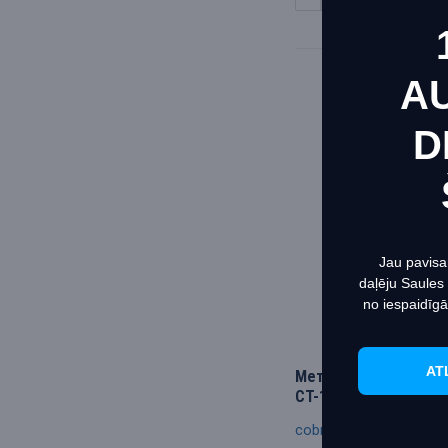
A
D
Этот 
макси
Инфо
Jau pavisa
daļēju Saules
no iespaidīgā
AT
Металлодетектор Co
CT-1062
cobra