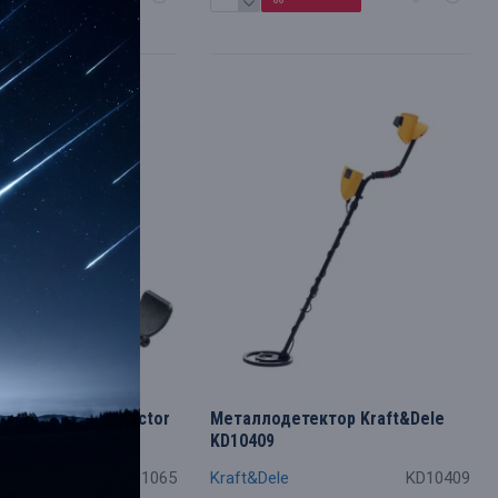
тектор Cobra Tector
Металлодетектор Kraft&Dele
KD10409
CT-1065
Kraft&Dele
KD10409