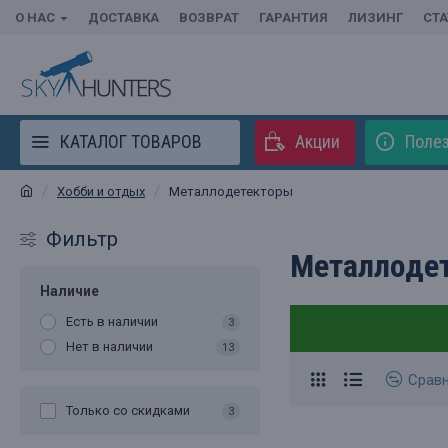
О НАС
ДОСТАВКА
ВОЗВРАТ
ГАРАНТИЯ
ЛИЗИНГ
СТ
КАТАЛОГ ТОВАРОВ
Акции
Полез
Хобби и отдых
Металлодетекторы
Фильтр
Металлоде
Наличие
Есть в наличии
3
Нет в наличии
13
Срав
Только со cкидками
3