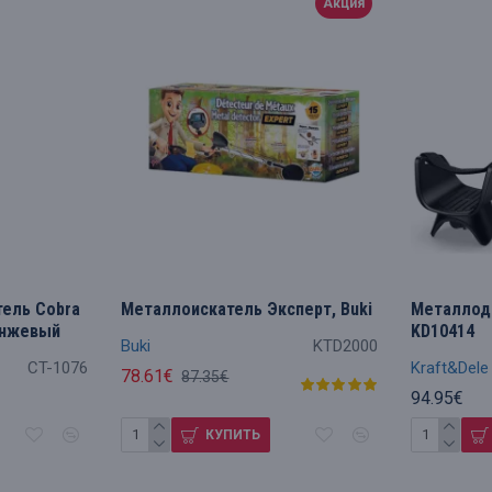
Акция
тель Cobra
Металлоискатель Эксперт, Buki
Металлоде
анжевый
KD10414
Buki
KTD2000
CT-1076
Kraft&Dele
78.61€
87.35€
94.95€
КУПИТЬ