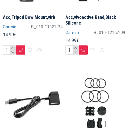
Acc,Tripod Bow Mount,virb
Acc,vivoactive Band,Black
Silicone
Garmin
B_010-11921-24
Garmin
B_010-12157-09
14.99€
14.99€