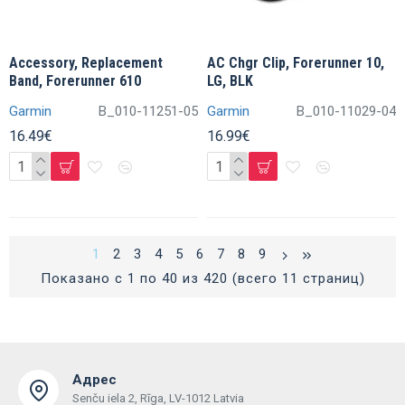
Accessory, Replacement
AC Chgr Clip, Forerunner 10,
Band, Forerunner 610
LG, BLK
Garmin
B_010-11251-05
Garmin
B_010-11029-04
16.49€
16.99€
1
2
3
4
5
6
7
8
9
Показано с 1 по 40 из 420 (всего 11 страниц)
Адрес
Senču iela 2, Rīga, LV-1012 Latvia