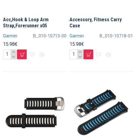
Acc,Hook & Loop Arm
Accessory, Fitness Carry
Strap,Forerunner x05
Case
Garmin
B_010-10713-00
Garmin
B_010-10718-01
15.98€
15.98€