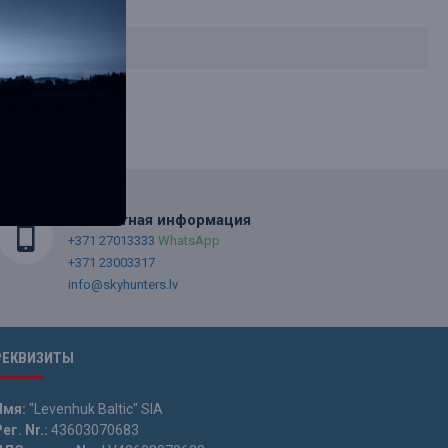
Контактная информация
+371 27013333
WhatsApp
+371 23003317
info@skyhunters.lv
РЕКВИЗИТЫ
Имя:
"Levenhuk Baltic" SIA
ег. Nr.:
43603070683