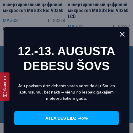
инвертированный цифровой
инвертированный цифровой
микроскоп MAGUS Bio VD360
микроскоп MAGUS Bio VD360
LCD
MAGUS
L_83278
MAGUS
L_85287
8179.44€
8242.45€
12.-13. AUGUSTA
Этот веб-сайт использует файлы cookie, чтобы
DEBESU ŠOVS
обеспечить вам максимально эффективное
использование нашего веб-сайта.
Показано с 1 по 2 из 2 (всего 1 страниц)
Фильтр
Информация о файлах cookies
Jau pavisam drīz debesīs varēs vērot daļēju Saules
aptumsumu, bet naktī – vienu no iespaidīgākajiem
Настроить
Согласиться
meteoru lietiem gadā.
Адрес
ATLAIDES LĪDZ -45%
Senču iela 2, Rīga, LV-1012 Latvia
Бесплатная парковка рядом с магазином.