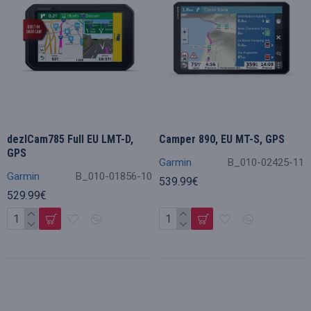
dezlCam785 Full EU LMT-D,
Camper 890, EU MT-S, GPS
GPS
Garmin
B_010-02425-11
Garmin
B_010-01856-10
539.99€
529.99€