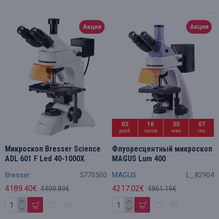
Акция
Акция
02
16
55
06
дней
часов
мин
сек
Микроскоп Bresser Science
Флуоресцентный микроскоп
ADL 601 F Led 40-1000X
MAGUS Lum 400
Bresser
5770500
MAGUS
L_82904
4189.40€
4217.02€
4409.89€
4961.19€