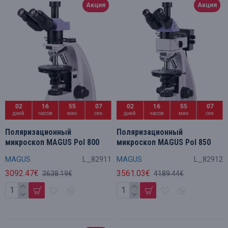
Акция
Акция
02
16
55
06
02
16
55
06
дней
часов
мин
сек
дней
часов
мин
сек
Поляризационный
Поляризационный
микроскоп MAGUS Pol 800
микроскоп MAGUS Pol 850
MAGUS
L_82911
MAGUS
L_82912
3092.47€
3561.03€
3638.19€
4189.44€