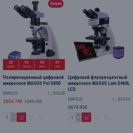
Акция
02
16
55
06
дней
часов
мин
сек
Поляризационный цифровой
Цифровой флуоресцентный
микроскоп MAGUS Pol D800
микроскоп MAGUS Lum D460L
LCD
MAGUS
L_83040
MAGUS
L_86354
3654.74€
4299.70€
3674.95€