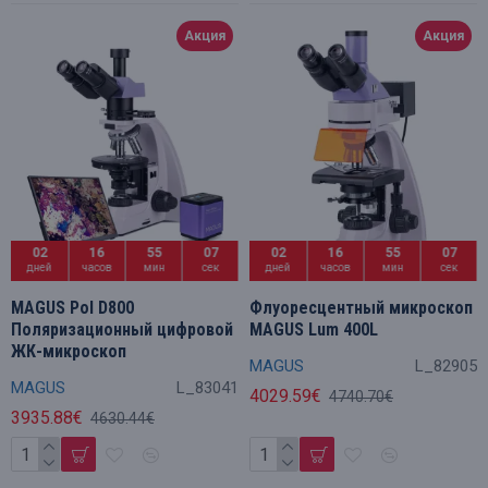
Акция
Акция
02
16
55
06
02
16
55
06
дней
часов
мин
сек
дней
часов
мин
сек
MAGUS Pol D800
Флуоресцентный микроскоп
Поляризационный цифровой
MAGUS Lum 400L
ЖК-микроскоп
MAGUS
L_82905
MAGUS
L_83041
4029.59€
4740.70€
3935.88€
4630.44€