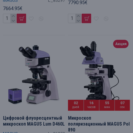
MAGUS
L_83297
7790.95€
7664.95€
Акция
02
16
55
06
дней
часов
мин
сек
Цифровой флуоресцентный
Микроскоп
микроскоп MAGUS Lum D460L
поляризационный MAGUS Pol
890