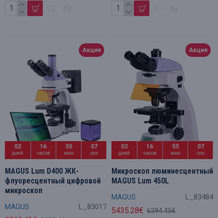
Акция
Акция
02
16
55
06
02
16
55
06
дней
часов
мин
сек
дней
часов
мин
сек
MAGUS Lum D400 ЖК-
Микроскоп люминесцентный
флуоресцентный цифровой
MAGUS Lum 450L
микроскоп
MAGUS
L_83484
MAGUS
L_83017
5435.28€
6394.45€