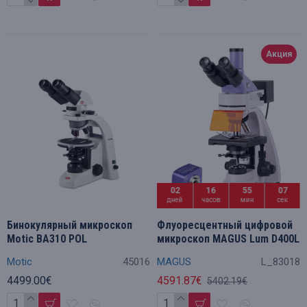
Акция
02
16
55
06
дней
часов
мин
сек
Бинокулярный микроскоп
Флуоресцентный цифровой
Motic BA310 POL
микроскоп MAGUS Lum D400L
Motic
45016
MAGUS
L_83018
4499.00€
4591.87€
5402.19€