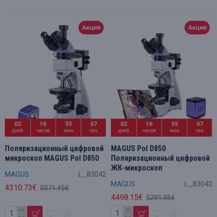
Акция
Акция
02
16
55
06
02
16
55
06
дней
часов
мин
сек
дней
часов
мин
сек
Поляризационный цифровой
MAGUS Pol D850
микроскоп MAGUS Pol D850
Поляризационный цифровой
ЖК-микроскоп
MAGUS
L_83042
MAGUS
L_83043
4310.73€
5071.45€
4498.15€
5291.95€