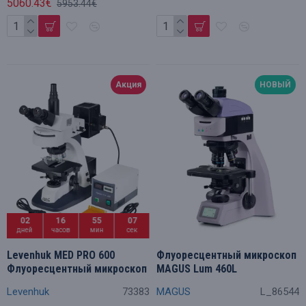
5060.43€
5953.44€
Акция
НОВЫЙ
02
16
55
06
дней
часов
мин
сек
Levenhuk MED PRO 600
Флуоресцентный микроскоп
Флуоресцентный микроскоп
MAGUS Lum 460L
Levenhuk
73383
MAGUS
L_86544