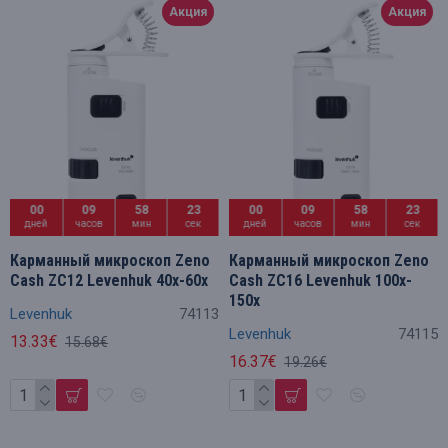
Акция
Акция
00
09
58
23
00
09
58
23
дней
часов
мин
сек
дней
часов
мин
сек
Карманный микроскоп Zeno
Карманный микроскоп Zeno
Cash ZC12 Levenhuk 40x-60x
Cash ZC16 Levenhuk 100x-
150x
Levenhuk
74113
Levenhuk
74115
13.33€
15.68€
16.37€
19.26€