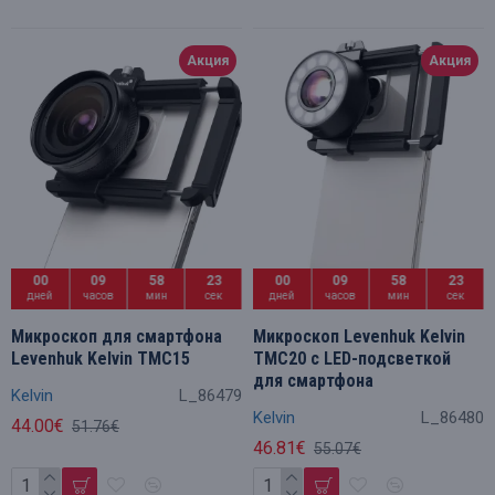
Акция
Акция
00
09
58
23
00
09
58
23
дней
часов
мин
сек
дней
часов
мин
сек
Микроскоп для смартфона
Микроскоп Levenhuk Kelvin
Levenhuk Kelvin TMC15
TMC20 с LED-подсветкой
для смартфона
Kelvin
L_86479
Kelvin
L_86480
44.00€
51.76€
46.81€
55.07€