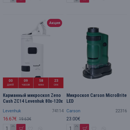
Акция
00
09
58
23
дней
часов
мин
сек
Карманный микроскоп Zeno
Микроскоп Carson MicroBrite
Cash ZC14 Levenhuk 80x-120x
LED
Levenhuk
74114
Carson
22316
16.67€
23.00€
19.63€