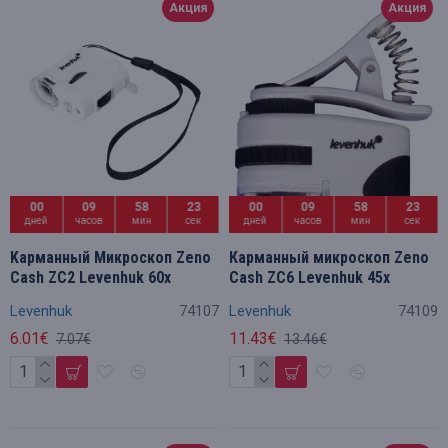
Акция
Акция
00
09
58
23
00
09
58
23
дней
часов
мин
сек
дней
часов
мин
сек
Kарманный Микроскоп Zeno
Карманный микроскоп Zeno
Cash ZC2 Levenhuk 60x
Cash ZC6 Levenhuk 45x
Levenhuk
74107
Levenhuk
74109
6.01€
11.43€
7.07€
13.46€