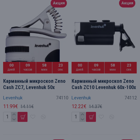
Акция
Акция
00
09
58
23
00
09
58
23
дней
часов
мин
сек
дней
часов
мин
сек
Карманный микроскоп Zeno
Карманный микроскоп Zeno
Cash ZC7, Levenhuk 50x
Cash ZC10 Levenhuk 60x-100x
Levenhuk
74110
Levenhuk
74112
11.99€
12.22€
14.11€
14.37€