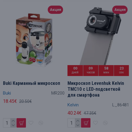
Акция
Акция
00
09
58
23
дней
часов
мин
сек
Buki Карманный микроскоп
Микроскоп Levenhuk Kelvin
TMC10 с LED-подсветкой
Buki
MR200
для смартфона
18.45€
20.50€
Kelvin
L_86481
40.24€
47.35€