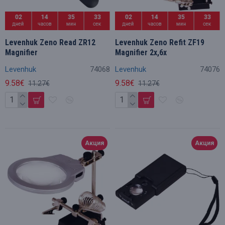
02
14
35
32
02
14
35
32
дней
часов
мин
сек
дней
часов
мин
сек
Levenhuk Zeno Read ZR12
Levenhuk Zeno Refit ZF19
Magnifier
Magnifier 2x,6x
Levenhuk
74068
Levenhuk
74076
9.58€
9.58€
11.27€
11.27€
Акция
Акция