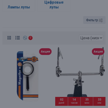
Цифровые
Лампы лупы
лупы
Фильтр
0
Акция
Акция
02
14
35
32
дней
часов
мин
сек