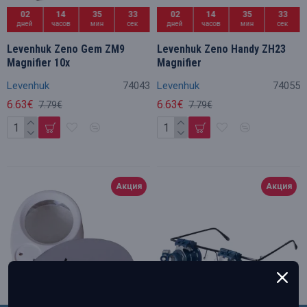
02
14
35
32
02
14
35
32
дней
часов
мин
сек
дней
часов
мин
сек
Levenhuk Zeno Gem ZM9
Levenhuk Zeno Handy ZH23
Magnifier 10x
Magnifier
Levenhuk
74043
Levenhuk
74055
6.63€
6.63€
7.79€
7.79€
Акция
Акция