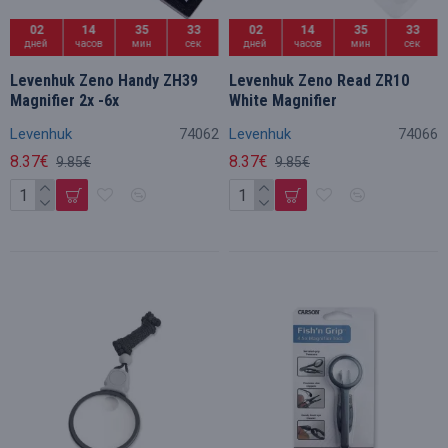
02
14
35
32
02
14
35
32
дней
часов
мин
сек
дней
часов
мин
сек
Levenhuk Zeno Handy ZH39
Levenhuk Zeno Read ZR10
Magnifier 2x -6x
White Magnifier
Levenhuk
74062
Levenhuk
74066
8.37€
8.37€
9.85€
9.85€