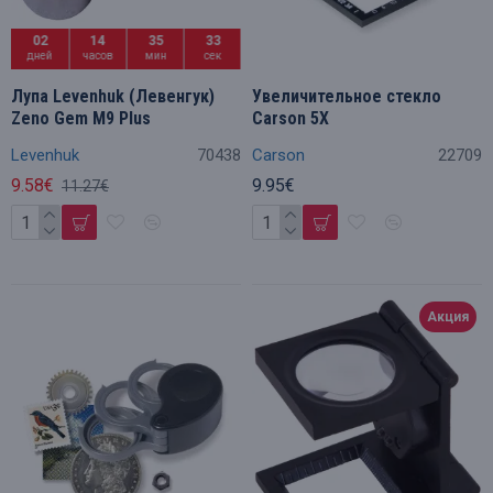
02
14
35
32
дней
часов
мин
сек
Лупа Levenhuk (Левенгук)
Увеличительное стекло
Zeno Gem M9 Plus
Carson 5X
Levenhuk
70438
Carson
22709
9.58€
9.95€
11.27€
Акция