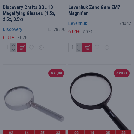
Discovery Crafts DGL 10
Levenhuk Zeno Gem ZM7
Magnifying Glasses (1.5x,
Magnifier
2.5x, 3.5x)
Levenhuk
74042
Discovery
L_78370
6.01€
7.07€
6.01€
7.07€
Акция
Акция
02
14
35
32
02
14
35
32