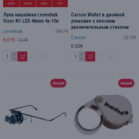
дней
часов
мин
сек
Лупа нашейная Levenhuk
Carson Wallet в двойной
Vizor N1 LED 46mm 4x-10x
упаковке с плоским
увеличительным стеклом
Levenhuk
69674
Carson
22749
6.01€
7.07€
6.50€
Акция
Акция