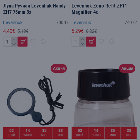
Лупа Pучная Levenhuk Handy
Levenhuk Zeno Refit ZF11
ZH7 75mm 3x
Magnifier 4x
Levenhuk
74047
Levenhuk
74072
4.40€
5.29€
5.18€
6.22€
Акция
Акция
02
14
35
32
02
14
35
32
дней
часов
мин
сек
дней
часов
мин
сек