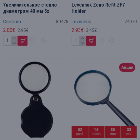
Увеличительное стекло
Levenhuk Zeno Refit ZF7
диаметром 40 мм 5x
Holder
Centrum
80478
Levenhuk
74070
2.00€
2.93€
2.95€
3.45€
Акция
02
14
35
32
дней
часов
мин
сек