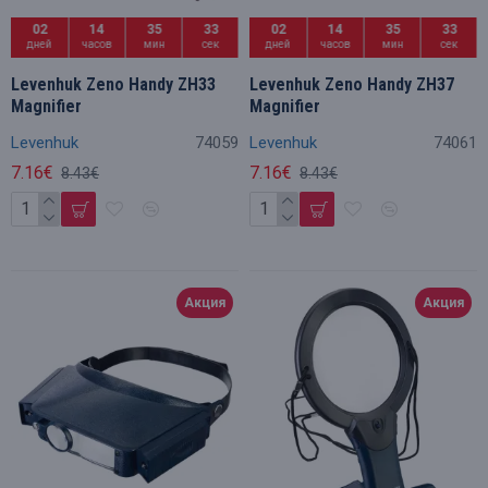
02
14
35
32
02
14
35
32
дней
часов
мин
сек
дней
часов
мин
сек
Levenhuk Zeno Handy ZH33
Levenhuk Zeno Handy ZH37
Magnifier
Magnifier
Levenhuk
74059
Levenhuk
74061
7.16€
7.16€
8.43€
8.43€
Акция
Акция