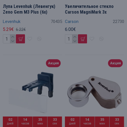
Лупа Levenhuk (Левенгук)
Увеличительное стекло
Zeno Gem M3 Plus (6x)
Carson MagniMark 3x
Levenhuk
70435
Carson
22730
5.29€
6.00€
6.22€
Акция
Акция
02
14
35
32
02
14
35
32
дней
часов
мин
сек
дней
часов
мин
сек