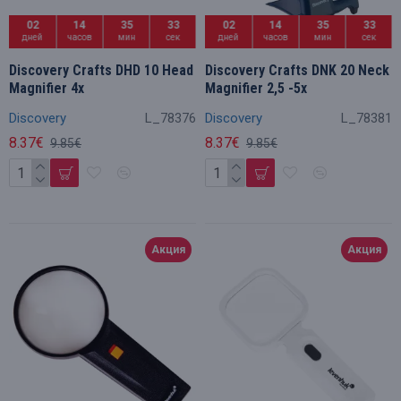
02
14
35
32
02
14
35
32
дней
часов
мин
сек
дней
часов
мин
сек
Discovery Crafts DHD 10 Head
Discovery Crafts DNK 20 Neck
Magnifier 4x
Magnifier 2,5 -5x
Discovery
L_78376
Discovery
L_78381
8.37€
8.37€
9.85€
9.85€
Акция
Акция