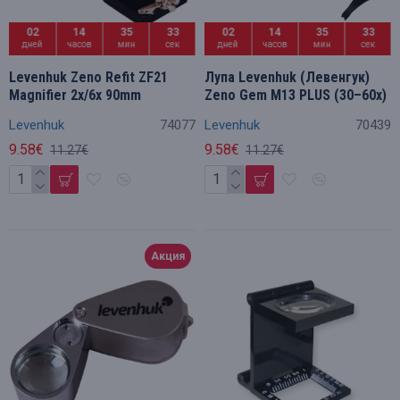
02
14
35
32
02
14
35
32
дней
часов
мин
сек
дней
часов
мин
сек
Levenhuk Zeno Refit ZF21
Лупа Levenhuk (Левенгук)
Magnifier 2x/6x 90mm
Zeno Gem M13 PLUS (30–60x)
Levenhuk
74077
Levenhuk
70439
9.58€
9.58€
11.27€
11.27€
Акция