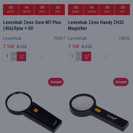
02
14
35
32
02
14
35
32
дней
часов
мин
сек
дней
часов
мин
сек
Levenhuk Zeno Gem M7 Plus
Levenhuk Zeno Handy ZH25
(45x)Лупа + UV
Magnifier
Levenhuk
70437
Levenhuk
74056
7.16€
7.16€
8.43€
8.43€
Акция
Акция