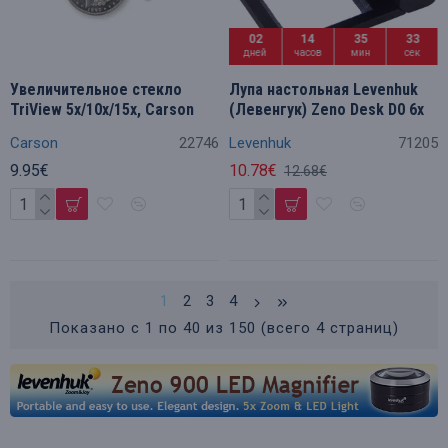
02
14
35
32
дней
часов
мин
сек
Увеличительное стекло
Лупа настольная Levenhuk
TriView 5x/10x/15x, Carson
(Левенгук) Zeno Desk D0 6x
Carson
22746
Levenhuk
71205
9.95€
10.78€
12.68€
1
2
3
4
Показано с 1 по 40 из 150 (всего 4 страниц)