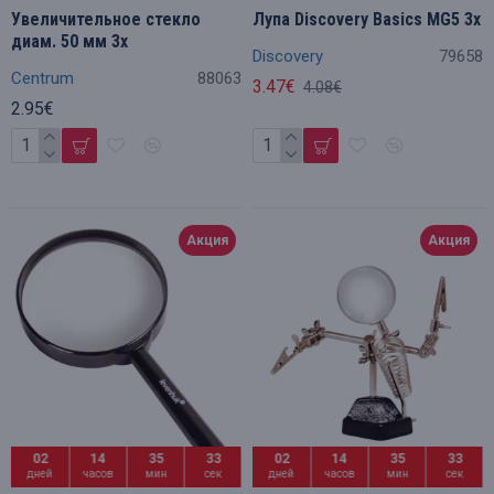
Увеличительное стекло
Лупа Discovery Basics MG5 3x
диам. 50 мм 3x
Discovery
79658
Centrum
88063
3.47€
4.08€
2.95€
Акция
Акция
02
14
35
32
02
14
35
32
дней
часов
мин
сек
дней
часов
мин
сек