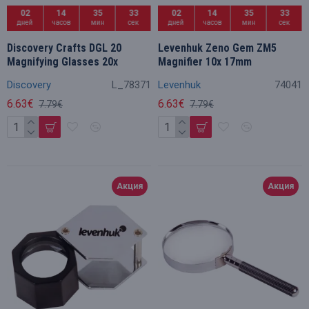
02
14
35
32
02
14
35
32
дней
часов
мин
сек
дней
часов
мин
сек
Discovery Crafts DGL 20
Levenhuk Zeno Gem ZM5
Magnifying Glasses 20x
Magnifier 10x 17mm
Discovery
L_78371
Levenhuk
74041
6.63€
6.63€
7.79€
7.79€
Акция
Акция