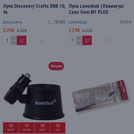
Лупа Discovery Crafts DNK 10,
Лупа Levenhuk (Левенгук)
4x
Zeno Gem M1 PLUS
Discovery
L_78380
Levenhuk
70434
5.29€
5.29€
6.22€
6.22€
Акция
02
14
35
32
дней
часов
мин
сек