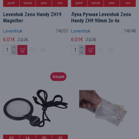
дней
часов
мин
сек
дней
часов
мин
сек
Levenhuk Zeno Handy ZH19
Лупа Pучная Levenhuk Zeno
Magnifier
Handy ZH9 90mm 2x-6x
Levenhuk
74053
Levenhuk
74048
6.01€
6.01€
7.07€
7.07€
Акция
02
14
35
32