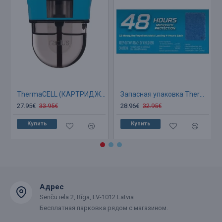
ThermaCELL (КАРТРИДЖ) Сменная касета от комаров на 40 часов
Запасная упаковка Thermacell M-48 (ПЛАСТИНЫ)
27.95€
33.95€
28.96€
32.95€
Купить
Купить
Адрес
Senču iela 2, Rīga, LV-1012 Latvia
Бесплатная парковка рядом с магазином.