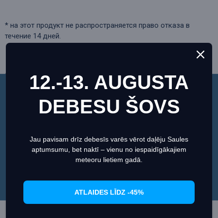
* на этот продукт не распространяется право отказа в
течение 14 дней.
ОТЗЫВЫ
12.-13. AUGUSTA
Этот веб-сайт использует файлы cookie, чтобы
DEBESU ŠOVS
обеспечить вам максимально эффективное
PEOPLE ALSO BOUGHT
использование нашего веб-сайта.
Информация о файлах cookies
Акция
Акция
Jau pavisam drīz debesīs varēs vērot daļēju Saules
aptumsumu, bet naktī – vienu no iespaidīgākajiem
Настроить
Согласиться
meteoru lietiem gadā.
ATLAIDES LĪDZ -45%